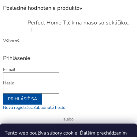
Posledné hodnotenie produktov
Perfect Home Tĺčik na mäso so sekáčikom, 56893
|
Hodnotenie produktu je 5 z 5 hviezdičiek.
Výborný.
Prihlásenie
E-mail
Heslo
PRIHLÁSIŤ SA
Nová registrácia
Zabudnuté heslo
alebo
Prihlásiť sa cez Google
Tento web používa súbory cookie. Ďalším prechádzaním