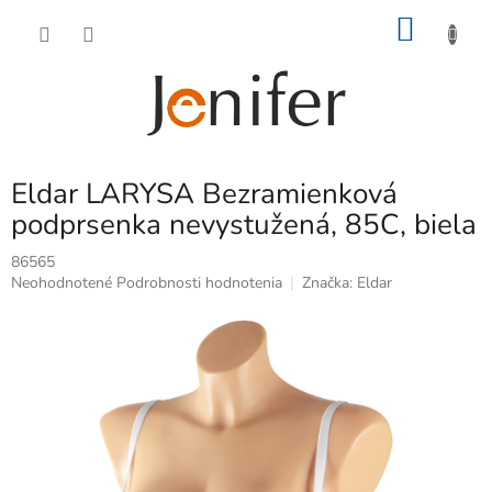
Prejsť
NÁKU
na
obsah
KOŠÍK
Eldar LARYSA Bezramienková
podprsenka nevystužená, 85C, biela
86565
Priemerné
Neohodnotené
Podrobnosti hodnotenia
Značka:
Eldar
hodnotenie
produktu
je
0,0
z
5
hviezdičiek.