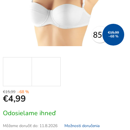
€15,99
–68 %
€15,99
–68 %
€4,99
Jednotková
Odosielame ihneď
cena:
Môžeme doručiť do:
11.8.2026
Možnosti doručenia