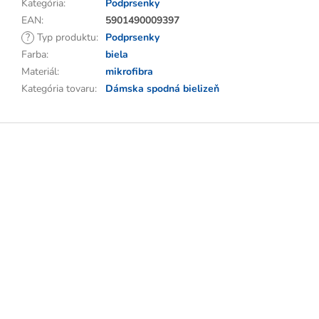
Kategória
:
Podprsenky
EAN
:
5901490009397
?
Typ produktu
:
Podprsenky
Farba
:
biela
Materiál
:
mikrofibra
Kategória tovaru
:
Dámska spodná bielizeň
Z
á
p
ä
t
i
e