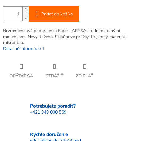
Pridať do košíka
Bezramienková podprsenka Eldar LARYSA s odnímateľnými
ramienkami. Nevystužená. Silikónové prúžky. Príjemný materiál –
mikrofibra.
Detailné informácie
OPÝTAŤ SA
STRÁŽIŤ
ZDIEĽAŤ
Potrebujete poradiť?
+421 949 000 569
Rýchle doručenie
odosielame do 24–48 hod.