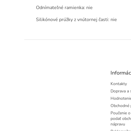
Odnímateľné ramienka: nie
Silikónové prúžky z vnútornej časti: nie
Z
á
p
ä
t
Informác
i
e
Kontakty
Doprava a 
Hodnoteni
Obchodné 
Poučenie o 
podať obch
nápravu