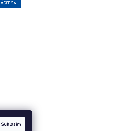
LÁSIŤ SA
Súhlasím
ogle