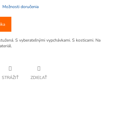
Možnosti doručenia
íka
užená. S vyberateľnými vypchávkami. S kosticami. Na
teriál.
STRÁŽIŤ
ZDIEĽAŤ