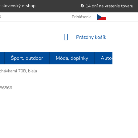
-slovenský e‑shop
🔄 14 dní na vrátenie tovaru
 OBCHODU
OBCHODNÉ PODMIENKY
Prihlásenie
POUČENIE O PRÁVE SP
NÁKUPNÝ
Prázdny košík
KOŠÍK
Šport, outdoor
Móda, doplnky
Auto-moto
hávkami 70B, biela
86566