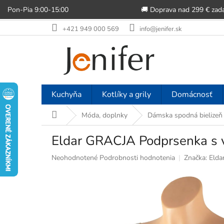
Pon-Pia 9:00-15:00
🚚 Doprava nad 299 € zad
Prejsť
+421 949 000 569
info@jenifer.sk
na
obsah
Kuchyňa
Kotlíky a grily
Domácnosť
Domov
Móda, doplnky
Dámska spodná bielizeň
Eldar GRACJA Podprsenka s v
Priemerné
Neohodnotené
Podrobnosti hodnotenia
Značka:
Elda
hodnotenie
produktu
je
0,0
z
5
hviezdičiek.