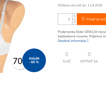
Môžeme doručiť do:
11.8.2026
Pridať do koš
Podprsenka Eldar GRACJA nevyst
každodenné nosenie. Príjemný ma
Detailné informácie
€15,99
TLAČ
OPÝTAŤ SA
–68 %