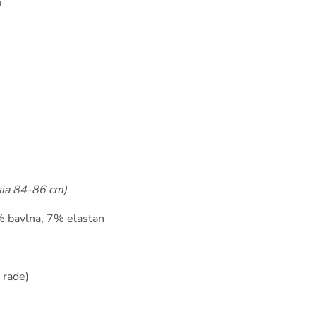
i
sia 84-86 cm)
% bavlna, 7% elastan
 rade)