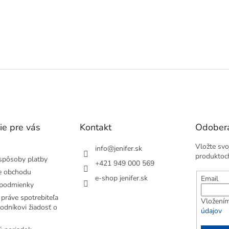
ie pre vás
Kontakt
Odobera
Vložte svo
info
@
jenifer.sk
produktoc
spôsoby platby
+421 949 000 569
e obchodu
e-shop jenifer.sk
Email
podmienky
práve spotrebiteľa
Vložením
odníkovi žiadosť o
údajov