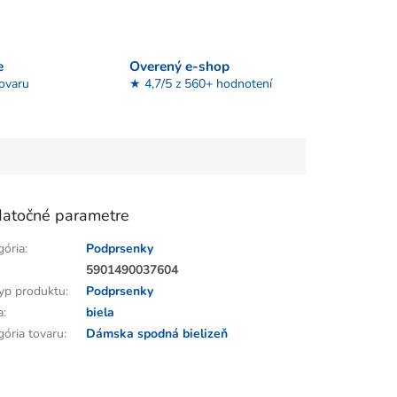
e
Overený e-shop
tovaru
★ 4,7/5 z 560+ hodnotení
atočné parametre
gória
:
Podprsenky
:
5901490037604
yp produktu
:
Podprsenky
a
:
biela
gória tovaru
:
Dámska spodná bielizeň