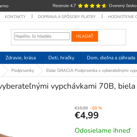
Recenzie 4.7
Overený česko
armo
KONTAKTY
DOPRAVA A SPÔSOBY PLATBY
HODNOTENIE
HĽADAŤ
Zdravie, krása
Deti, hračky
Dom, dieľna a záhrada
Podprsenky
Eldar GRACJA Podprsenka s vyberateľnými vypc
yberateľnými vypchávkami 70B, biela
r
€15,99
–68 %
€4,99
Jednotková
Odosielame ihneď
cena: