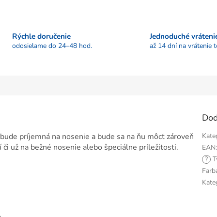
Rýchle doručenie
Jednoduché vráteni
odosielame do 24–48 hod.
až 14 dní na vrátenie 
Dod
á bude príjemná na nosenie a bude sa na ňu môcť zároveň
Kate
i už na bežné nosenie alebo špeciálne príležitosti.
EAN
?
T
Farb
Kate