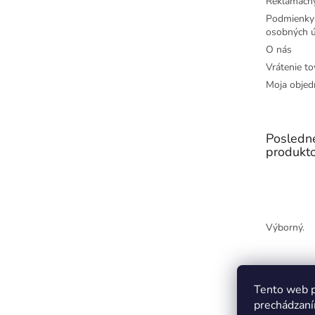
Reklamačný
Podmienky
osobných ú
O nás
Vrátenie to
Moja objed
Posledn
produkt
Výborný.
Tento web p
prechádzaní