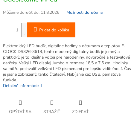
cena:
Môžeme doručiť do:
11.8.2026
Možnosti doručenia
Pridať do košíka
Elektronický LED budík, digitálne hodiny s dátumom a teplotou E-
CLOCK DS326-3618, tento moderný digitálny budík je jemný a
praktický, je to ideálna voľba pre narodeniny, novoročné a festivalové
darčeky. Veľký LED displej Jumbo o rozmere 18,5 x 7,5 cm. Hodinky
sa môžu pochváliť veľkými LED písmenami pre lepšiu viditeľnosť. Čas
je jasne zobrazený, ľahko čitateľný. Nabíjanie cez USB, pamäťová
funkcia.
Detailné informácie
OPÝTAŤ SA
STRÁŽIŤ
ZDIEĽAŤ