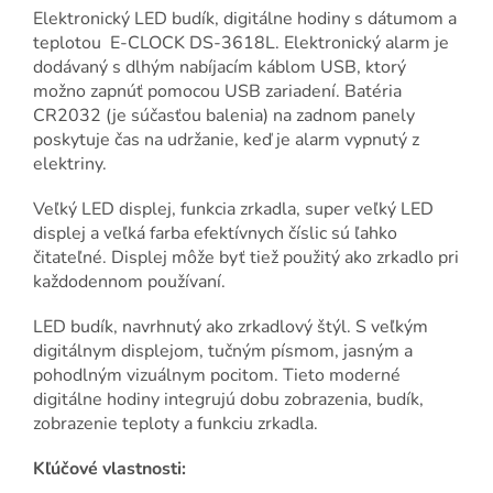
Elektronický LED budík, digitálne hodiny s dátumom a
teplotou E-CLOCK DS-3618L. Elektronický alarm je
dodávaný s dlhým nabíjacím káblom USB, ktorý
možno zapnúť pomocou USB zariadení. Batéria
CR2032 (je súčasťou balenia) na zadnom panely
poskytuje čas na udržanie, keď je alarm vypnutý z
elektriny.
Veľký LED displej, funkcia zrkadla, super veľký LED
displej a veľká farba efektívnych číslic sú ľahko
čitateľné. Displej môže byť tiež použitý ako zrkadlo pri
každodennom používaní.
LED budík, navrhnutý ako zrkadlový štýl. S veľkým
digitálnym displejom, tučným písmom, jasným a
pohodlným vizuálnym pocitom. Tieto moderné
digitálne hodiny integrujú dobu zobrazenia, budík,
zobrazenie teploty a funkciu zrkadla.
Kľúčové vlastnosti: