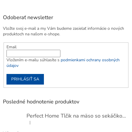
Odoberať newsletter
Vložte svoj e-mail a my Vám budeme zasielať informácie o nových
produktoch na našom e-shope.
Email
Vložením e-mailu súhlasíte s
podmienkami ochrany osobných
údajov
PRIHLÁSIŤ SA
Posledné hodnotenie produktov
Perfect Home Tĺčik na mäso so sekáčikom, 56893
|
Hodnotenie produktu je 5 z 5 hviezdičiek.