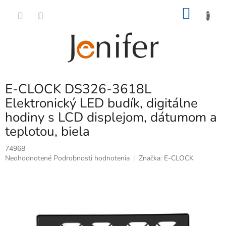
Prejsť
NÁKU
na
obsah
KOŠÍK
E-CLOCK DS326-3618L
Elektronický LED budík, digitálne
hodiny s LCD displejom, dátumom a
teplotou, biela
74968
Priemerné
Neohodnotené
Podrobnosti hodnotenia
Značka:
E-CLOCK
hodnotenie
produktu
je
0,0
z
5
hviezdičiek.