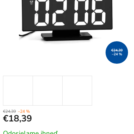
€24,39
–24 %
€24,39
–24 %
€18,39
Jednotková
Odosielame ihneď