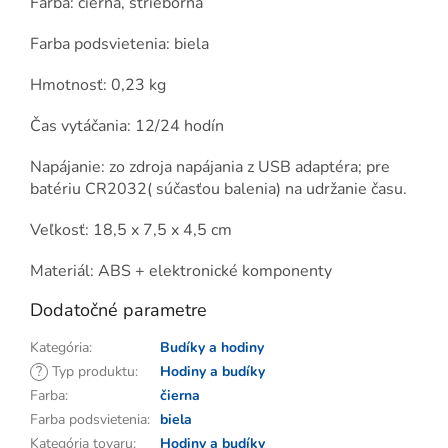
Farba: čierna, strieborná
Farba podsvietenia: biela
Hmotnosť: 0,23 kg
Čas vytáčania: 12/24 hodín
Napájanie: zo zdroja napájania z USB adaptéra; pre
batériu CR2032( súčasťou balenia) na udržanie času.
Veľkosť: 18,5 x 7,5 x 4,5 cm
Materiál: ABS + elektronické komponenty
Dodatočné parametre
Kategória
:
Budíky a hodiny
?
Typ produktu
:
Hodiny a budíky
Farba
:
čierna
Farba podsvietenia
:
biela
Kategória tovaru
:
Hodiny a budíky