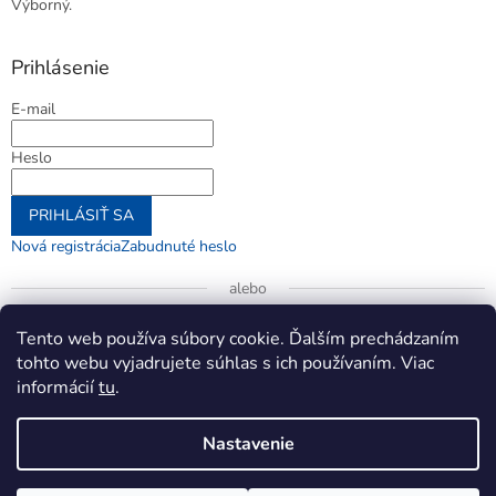
Výborný.
Prihlásenie
E-mail
Heslo
PRIHLÁSIŤ SA
Nová registrácia
Zabudnuté heslo
alebo
Prihlásiť sa cez Google
Tento web používa súbory cookie. Ďalším prechádzaním
tohto webu vyjadrujete súhlas s ich používaním. Viac
informácií
tu
.
Vytvoril Shoptet
Nastavenie
Copyright 2026
jenifer.sk
. Všetky práva vyhradené.
Upraviť