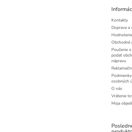
t
Informác
i
e
Kontakty
Doprava a 
Hodnoteni
Obchodné 
Poučenie o 
podať obch
nápravu
Reklamačný
Podmienky
osobných ú
O nás
Vrátenie to
Moja objed
Posledn
produkt