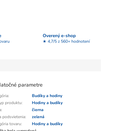
e
Overený e-shop
tovaru
★ 4,7/5 z 560+ hodnotení
atočné parametre
gória
:
Budíky a hodiny
yp produktu
:
Hodiny a budíky
a
:
čierna
a podsvietenia
:
zelená
gória tovaru
:
Hodiny a budíky
žka bola vypredaná…