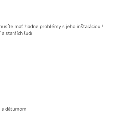
síte mať žiadne problémy s jeho inštaláciou /
a starších ľudí.
ny s dátumom