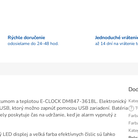
Rýchle doručenie
Jednoduché vráteni
odosielame do 24–48 hod.
až 14 dní na vrátenie 
Dod
 dátumom a teplotou E-CLOCK DM847-3618L. Elektronický
Kate
 USB, ktorý možno zapnúť pomocou USB zariadení. Batéria
?
T
ly poskytuje čas na udržanie, keď je alarm vypnutý z
Farb
Farb
Kate
ý LED displej a veľká farba efektívnych číslic sú ľahko
Polo