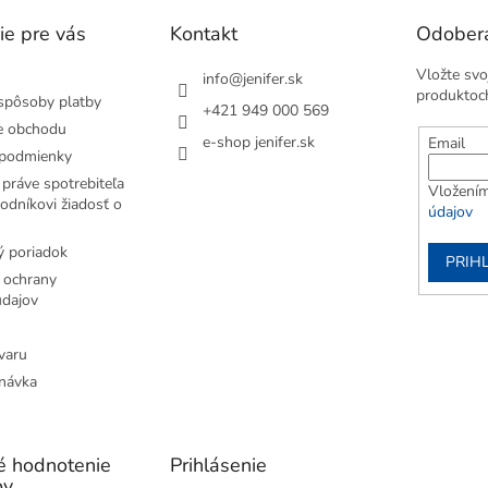
ie pre vás
Kontakt
Odobera
Vložte svo
info
@
jenifer.sk
produktoc
spôsoby platby
+421 949 000 569
e obchodu
e-shop jenifer.sk
Email
podmienky
práve spotrebiteľa
Vložením
odníkovi žiadosť o
údajov
 poriadok
PRIH
 ochrany
dajov
varu
návka
é hodnotenie
Prihlásenie
ov