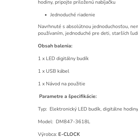
hodiny, pripojte priloženú nabíjačku
Jednoduché riadenie
Navrhnuté s absolútnou jednoduchosťou, nemu
používaním, jednoduché pre deti, starších ľudí 
Obsah balenia:
1 x LED digitálny budík
1 x USB kábel
1 x Návod na použitie
Parametre a špecifikácie:
Typ: Elektronický LED budík, digitálne hodi
Model: DM847-3618L
Výrobca:
E-CLOCK