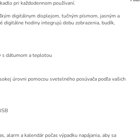
zrkadlo pri každodennom používaní.
veľkým digitálnym displejom, tučným písmom, jasným a
digitálne hodiny integrujú dobu zobrazenia, budík,
ny s dátumom a teplotou
ysokej úrovni pomocou svetelného posúvača podľa vašich
 USB
s, alarm a kalendár počas výpadku napájania, aby sa