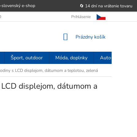
-slovenský e‑shop
🔄 14 dní na vrátenie tovaru
 OBCHODU
OBCHODNÉ PODMIENKY
Prihlásenie
POUČENIE O PRÁVE SP
NÁKUPNÝ
Prázdny košík
KOŠÍK
Šport, outdoor
Móda, doplnky
Auto-moto
diny s LCD displejom, dátumom a teplotou, zelená
 LCD displejom, dátumom a