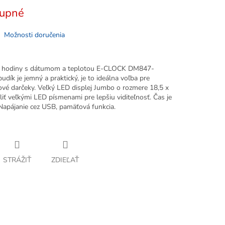
upné
Možnosti doručenia
lne hodiny s dátumom a teplotou E-CLOCK DM847-
dík je jemný a praktický, je to ideálna voľba pre
ové darčeky. Veľký LED displej Jumbo o rozmere 18,5 x
ť veľkými LED písmenami pre lepšiu viditeľnosť. Čas je
. Napájanie cez USB, pamäťová funkcia.
STRÁŽIŤ
ZDIEĽAŤ