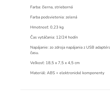
Farba: čierna, strieborná
Farba podsvietenia: zelená
Hmotnosť: 0,23 kg
Čas vytáčania: 12/24 hodín
Napájanie: zo zdroja napájania z USB adaptér
času.
Veľkosť: 18,5 x 7,5 x 4,5 cm
Materiál: ABS + elektronické komponenty
Z
á
p
ä