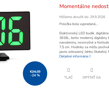
Jednotková
Momentálne nedost
cena:
Môžeme doručiť do:
29.9.2026
Položka bola vypredaná…
Elektronický LED budík, digitá
3618L, tento moderný digitálny bu
narodeniny, novoročné a festival
7,5 cm. Hodinky sa môžu pochváli
jasne zobrazený, ľahko čitateľný
Detailné informácie
€24,39
–24 %
TLAČ
OPÝTAŤ SA