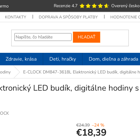
Recenzie 4.7
Overený česko
armo
KONTAKTY
DOPRAVA A SPÔSOBY PLATBY
HODNOTENIE
HĽADAŤ
Zdravie, krása
Deti, hračky
Dom, dieľna a záhrada
hodiny
E-CLOCK DM847-3618L Elektronický LED budík, digitálne ho
onický LED budík, digitálne hodiny s
LOCK
€24,39
–24 %
€18,39