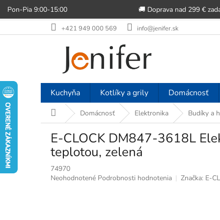
Pon-Pia 9:00-15:00
🚚 Doprava nad 299 € zad
Prejsť
+421 949 000 569
info@jenifer.sk
na
obsah
Kuchyňa
Kotlíky a grily
Domácnosť
Domov
Domácnosť
Elektronika
Budíky a 
E-CLOCK DM847-3618L Elektr
teplotou, zelená
74970
Priemerné
Neohodnotené
Podrobnosti hodnotenia
Značka:
E-C
hodnotenie
produktu
je
0,0