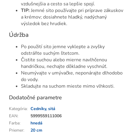
vzdušnejšia a cesto sa lepšie spojí.
TIP:
Jemné sito používajte pri príprave zákuskov
a krémov; dosiahnete hladký, nadýchaný
výsledok bez hrudiek.
Údržba
Po použití sito jemne vyklepte a zvyšky
odstráňte suchým štetcom.
Čistite suchou alebo mierne navlhčenou
handričkou, nechajte dôkladne vyschnúť.
Neumývajte v umývačke, neponárajte dlhodobo
do vody.
Skladujte na suchom mieste mimo vlhkosti.
Dodatočné parametre
Kategória
:
Cedníky, sitá
EAN
:
5999559111006
Farba
:
hnedá
Priemer
:
20 cm