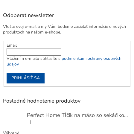
Odoberať newsletter
Vložte svoj e-mail a my Vám budeme zasielať informácie o nových
produktoch na našom e-shope.
Email
Vložením e-mailu súhlasíte s
podmienkami ochrany osobných
údajov
PRIHLÁSIŤ SA
Posledné hodnotenie produktov
Perfect Home Tĺčik na mäso so sekáčikom, 56893
|
Hodnotenie produktu je 5 z 5 hviezdičiek.
Výborný.