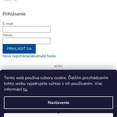
Prihlásenie
E-mail
Heslo
PRIHLÁSIŤ SA
Nová registrácia
Zabudnuté heslo
alebo
Prihlásiť sa cez Google
Tento web používa súbory cookie. Ďalším prechádzaním
tohto webu vyjadrujete súhlas s ich používaním. Viac
informácií
tu
.
Vytvoril Shoptet
Nastavenie
Copyright 2026
jenifer.sk
. Všetky práva vyhradené.
Upraviť