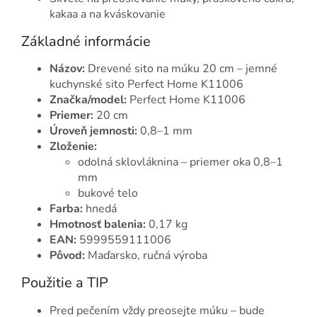
kakaa a na kváskovanie
Základné informácie
Názov:
Drevené sito na múku 20 cm – jemné
kuchynské sito Perfect Home K11006
Značka/model:
Perfect Home K11006
Priemer:
20 cm
Úroveň jemnosti:
0,8–1 mm
Zloženie:
odolná sklovláknina – priemer oka 0,8–1
mm
bukové telo
Farba:
hnedá
Hmotnosť balenia:
0,17 kg
EAN:
5999559111006
Pôvod:
Maďarsko, ručná výroba
Použitie a TIP
Pred pečením vždy preosejte múku – bude