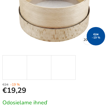
€24
–19 %
€24
–19 %
€19,29
Jednotková
Odosielame ihneď
cena: