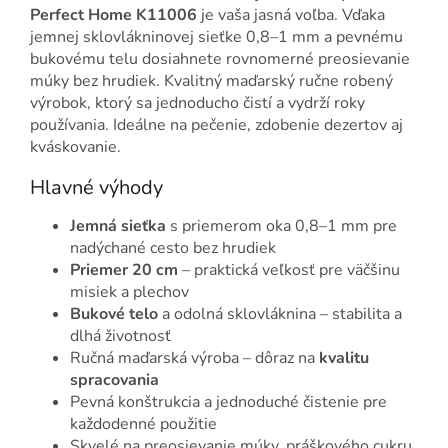
Perfect Home K11006
je vaša jasná voľba. Vďaka
jemnej sklovlákninovej sieťke 0,8–1 mm a pevnému
bukovému telu dosiahnete rovnomerné preosievanie
múky bez hrudiek. Kvalitný maďarský ručne robený
výrobok, ktorý sa jednoducho čistí a vydrží roky
používania. Ideálne na pečenie, zdobenie dezertov aj
kváskovanie.
Hlavné výhody
Jemná sieťka
s priemerom oka 0,8–1 mm pre
nadýchané cesto bez hrudiek
Priemer 20 cm
– praktická veľkosť pre väčšinu
misiek a plechov
Bukové telo
a odolná sklovláknina – stabilita a
dlhá životnosť
Ručná maďarská výroba – dôraz na
kvalitu
spracovania
Pevná konštrukcia a jednoduché čistenie pre
každodenné použitie
Skvelé na preosievanie múky, práškového cukru,