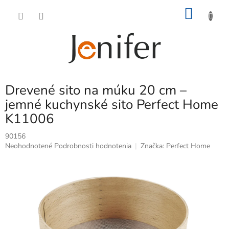
Prejsť
NÁKU
na
obsah
KOŠÍK
Drevené sito na múku 20 cm –
jemné kuchynské sito Perfect Home
K11006
90156
Priemerné
Neohodnotené
Podrobnosti hodnotenia
Značka:
Perfect Home
hodnotenie
produktu
je
0,0
z
5
hviezdičiek.