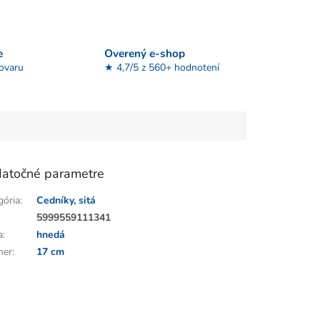
e
Overený e-shop
tovaru
★ 4,7/5 z 560+ hodnotení
atočné parametre
gória
:
Cedníky, sitá
:
5999559111341
a
:
hnedá
mer
:
17 cm