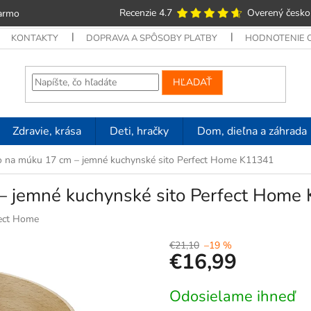
Recenzie 4.7
Overený česko
armo
KONTAKTY
DOPRAVA A SPÔSOBY PLATBY
HODNOTENIE
HĽADAŤ
Zdravie, krása
Deti, hračky
Dom, dieľna a záhrada
o na múku 17 cm – jemné kuchynské sito Perfect Home K11341
 – jemné kuchynské sito Perfect Home
ect Home
€21,10
–19 %
€16,99
Jednotková
Odosielame ihneď
cena: