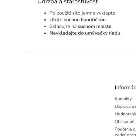
Údržba a starostlivosť
Po použití sito jemne vyklepte
Utrite
suchou handričkou
Skladujte na
suchom mieste
Nevkladajte do umývačky riadu
Z
á
p
ä
t
Informác
i
e
Kontakty
Doprava a 
Hodnoteni
Obchodné 
Poučenie o 
podať obch