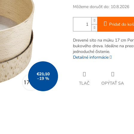
Môžeme doručiť do:
10.8.2026
Pridať do koš
Drevené sito na múku 17 cm Per
bukového dreva. Ideálne na preo
jednoduché čistenie.
Detailné informácie
€21,10
–19 %
TLAČ
OPÝTAŤ SA