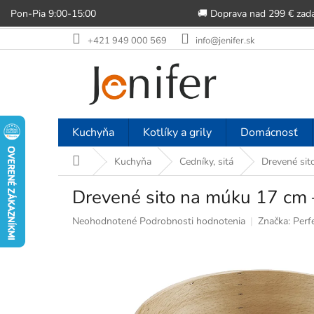
Pon-Pia 9:00-15:00
🚚 Doprava nad 299 € zad
Prejsť
+421 949 000 569
info@jenifer.sk
na
obsah
Kuchyňa
Kotlíky a grily
Domácnosť
Domov
Kuchyňa
Cedníky, sitá
Drevené sit
Drevené sito na múku 17 cm
Priemerné
Neohodnotené
Podrobnosti hodnotenia
Značka:
Perf
hodnotenie
produktu
je
0,0
z
5
hviezdičiek.