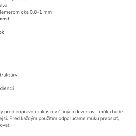
reva
 priemerom oka 0,8-1 mm
tnosť
ok
truktúry
diencií
 pred prípravou zákuskov či iných dezertov - múka bude
ejší. Pred každým použitím odporúčame múku preosiať,
ovať.