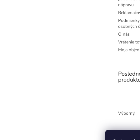
nápravu
Reklamačný
Podmienky
osobných ú
O nás
Vrátenie to
Moja objed
Posledn
produkt
Výborný.