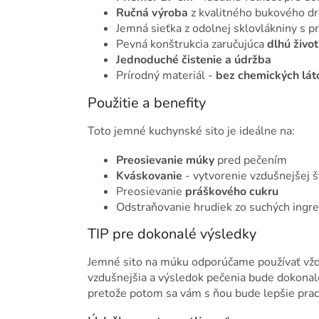
Ručná výroba
z kvalitného bukového d
Jemná sieťka z odolnej sklovlákniny s
Pevná konštrukcia zaručujúca
dlhú živo
Jednoduché čistenie a údržba
Prírodný materiál -
bez chemických lát
Použitie a benefity
Toto jemné kuchynské sito je ideálne na:
Preosievanie múky
pred pečením
Kváskovanie
- vytvorenie vzdušnejšej š
Preosievanie
práškového cukru
Odstraňovanie hrudiek zo suchých ingre
TIP pre dokonalé výsledky
Jemné sito na múku odporúčame používať vždy
vzdušnejšia a výsledok pečenia bude dokonal
pretože potom sa vám s ňou bude lepšie prac