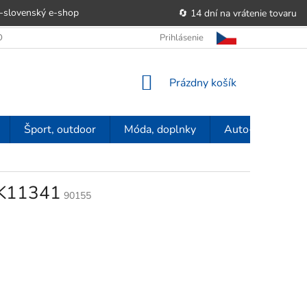
-slovenský e‑shop
🔄 14 dní na vrátenie tovaru
 OBCHODU
OBCHODNÉ PODMIENKY
Prihlásenie
POUČENIE O PRÁVE SP
NÁKUPNÝ
Prázdny košík
KOŠÍK
Šport, outdoor
Móda, doplnky
Auto-moto
 K11341
90155