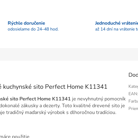
Rýchle doručenie
Jednoduché vráteni
odosielame do 24–48 hod.
až 14 dní na vrátenie 
Dod
é kuchynské sito Perfect Home K11341
Kate
EAN
nské sito Perfect Home K11341
je nevyhnutný pomocník
Farb
dokonalé zákusky a dezerty. Toto kvalitné drevené sito je
Prie
je tradičný maďarský výrobok s dlhoročnou tradíciou.
omáce použitie