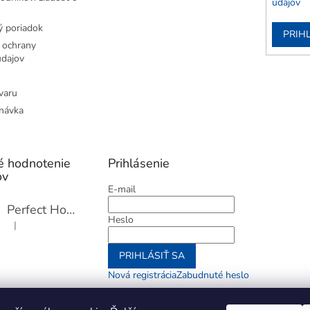
údajov
 poriadok
PRIH
 ochrany
dajov
varu
návka
é hodnotenie
Prihlásenie
ov
E-mail
Perfect Home Tĺčik na mäso so sekáčikom, 56893
Heslo
|
Hodnotenie produktu je 5 z 5 hviezdičiek.
PRIHLÁSIŤ SA
Nová registrácia
Zabudnuté heslo
alebo