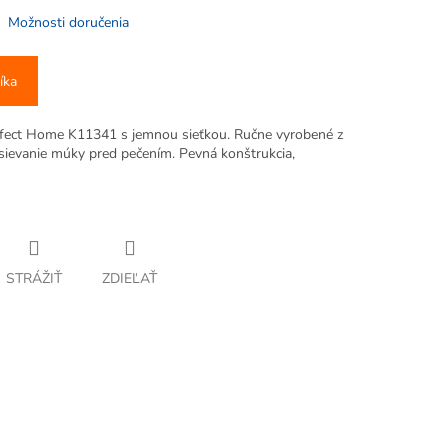
Možnosti doručenia
íka
fect Home K11341 s jemnou sieťkou. Ručne vyrobené z
sievanie múky pred pečením. Pevná konštrukcia,
STRÁŽIŤ
ZDIEĽAŤ