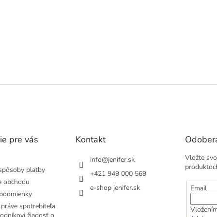
ie pre vás
Kontakt
Odobera
Vložte svo
info
@
jenifer.sk
produktoc
spôsoby platby
+421 949 000 569
e obchodu
e-shop jenifer.sk
Email
podmienky
práve spotrebiteľa
Vložením
odníkovi žiadosť o