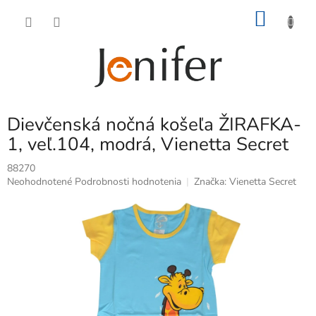
Prejsť
NÁKU
na
obsah
KOŠÍK
Dievčenská nočná košeľa ŽIRAFKA-
1, veľ.104, modrá, Vienetta Secret
88270
Priemerné
Neohodnotené
Podrobnosti hodnotenia
Značka:
Vienetta Secret
hodnotenie
produktu
je
0,0
z
5
hviezdičiek.