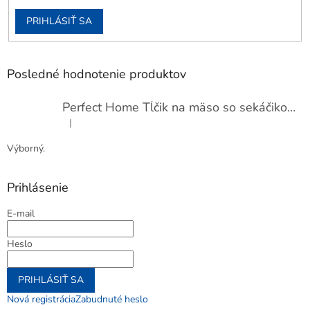
PRIHLÁSIŤ SA
Posledné hodnotenie produktov
Perfect Home Tĺčik na mäso so sekáčikom, 56893
|
Hodnotenie produktu je 5 z 5 hviezdičiek.
Výborný.
Prihlásenie
E-mail
Heslo
PRIHLÁSIŤ SA
Nová registrácia
Zabudnuté heslo