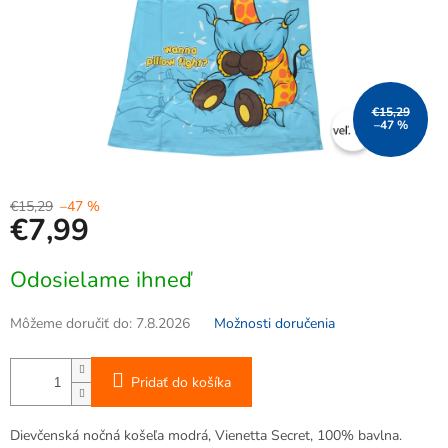
€15,29
–47 %
€15,29
–47 %
€7,99
Jednotková
Odosielame ihneď
cena:
Môžeme doručiť do:
7.8.2026
Možnosti doručenia
Pridať do košíka
Dievčenská nočná košeľa modrá, Vienetta Secret, 100% bavlna.