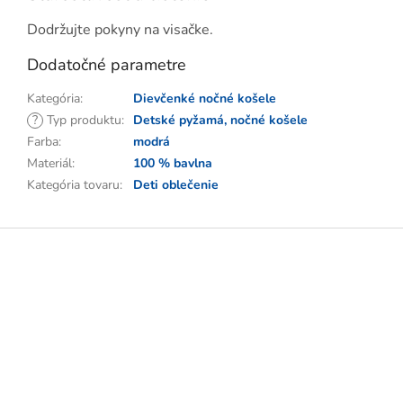
Dodržujte pokyny na visačke.
Dodatočné parametre
Kategória
:
Dievčenké nočné košele
?
Typ produktu
:
Detské pyžamá, nočné košele
Farba
:
modrá
Materiál
:
100 % bavlna
Kategória tovaru
:
Deti oblečenie
Z
á
p
ä
t
i
e