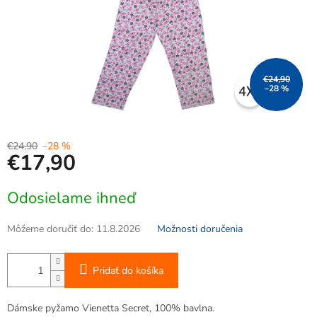
€24,90
–28 %
€24,90
–28 %
€17,90
Jednotková
Odosielame ihneď
cena:
Môžeme doručiť do:
11.8.2026
Možnosti doručenia
Pridať do košíka
Dámske pyžamo Vienetta Secret, 100% bavlna.