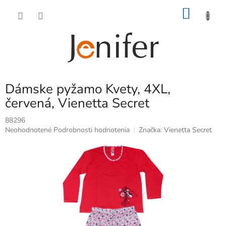
Prejsť
NÁKU
na
obsah
KOŠÍK
Dámske pyžamo Kvety, 4XL,
červená, Vienetta Secret
88296
Priemerné
Neohodnotené
Podrobnosti hodnotenia
Značka:
Vienetta Secret
hodnotenie
produktu
je
0,0
z
5
hviezdičiek.