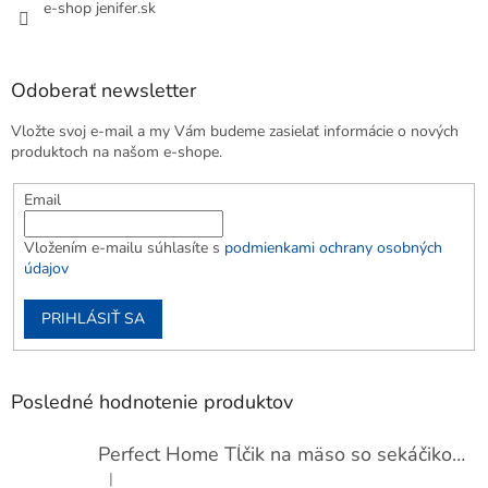
e-shop jenifer.sk
Odoberať newsletter
Vložte svoj e-mail a my Vám budeme zasielať informácie o nových
produktoch na našom e-shope.
Email
Vložením e-mailu súhlasíte s
podmienkami ochrany osobných
údajov
PRIHLÁSIŤ SA
Posledné hodnotenie produktov
Perfect Home Tĺčik na mäso so sekáčikom, 56893
|
Hodnotenie produktu je 5 z 5 hviezdičiek.