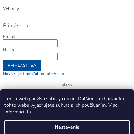
Výborný.
Prihlásenie
E-mail
Heslo
PRIHLÁSIŤ SA
Nová registrácia
Zabudnuté heslo
alebo
Prihlásiť sa cez Google
Tento web používa súbory cookie. Ďalším prechádzaním
tohto webu vyjadrujete súhlas s ich používaním. Viac
informácií
tu
.
Vytvoril Shoptet
Nastavenie