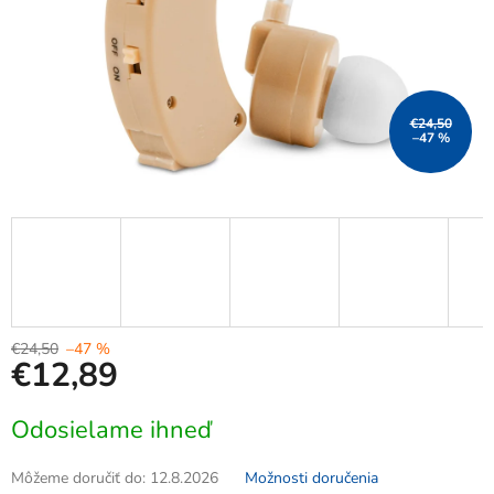
€24,50
–47 %
€24,50
–47 %
€12,89
Jednotková
Odosielame ihneď
cena:
Môžeme doručiť do:
12.8.2026
Možnosti doručenia