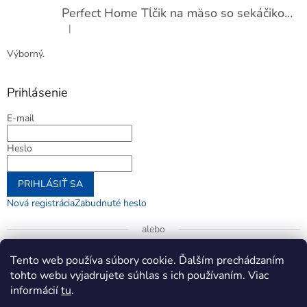
Perfect Home Tĺčik na mäso so sekáčikom, 56893
|
Hodnotenie produktu je 5 z 5 hviezdičiek.
Výborný.
Prihlásenie
E-mail
Heslo
PRIHLÁSIŤ SA
Nová registrácia
Zabudnuté heslo
alebo
Prihlásiť sa cez Google
Tento web používa súbory cookie. Ďalším prechádzaním
tohto webu vyjadrujete súhlas s ich používaním. Viac
informácií
tu
.