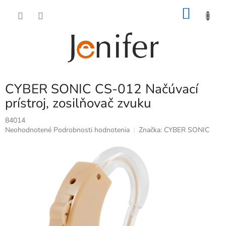
Prejsť
NÁKU
na
obsah
KOŠÍK
CYBER SONIC CS-012 Načúvací
prístroj, zosilňovač zvuku
84014
Priemerné
Neohodnotené
Podrobnosti hodnotenia
Značka:
CYBER SONIC
hodnotenie
produktu
je
0,0
z
5
hviezdičiek.