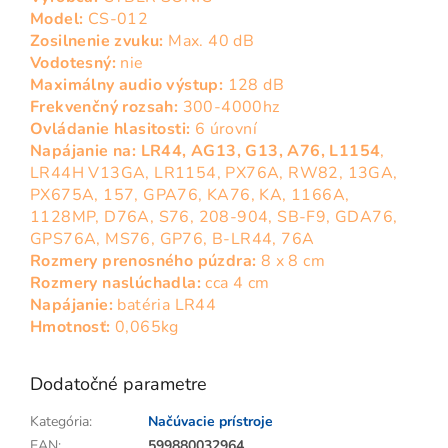
Model:
CS-012
Zosilnenie zvuku:
Max. 40 dB
Vodotesný:
nie
Maximálny audio výstup:
128 dB
Frekvenčný rozsah:
300-4000hz
Ovládanie hlasitosti
:
6 úrovní
Napájanie na: LR44, AG13, G13, A76, L1154
,
LR44H V13GA, LR1154, PX76A, RW82, 13GA,
PX675A, 157, GPA76, KA76, KA, 1166A,
1128MP, D76A, S76, 208-904, SB-F9, GDA76,
GPS76A, MS76, GP76, B-LR44, 76A
Rozmery prenosného púzdra:
8 x 8 cm
Rozmery naslúchadla:
cca 4 cm
Napájanie:
batéria LR44
Hmotnosť:
0,065kg
Dodatočné parametre
Kategória
:
Načúvacie prístroje
EAN
:
599880032964