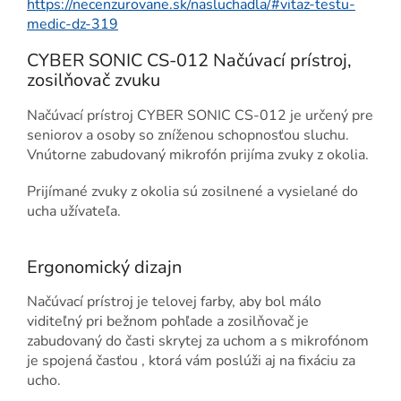
https://necenzurovane.sk/nasluchadla/#vitaz-testu-
medic-dz-319
CYBER SONIC CS-012 Načúvací prístroj,
zosilňovač zvuku
Načúvací prístroj CYBER SONIC CS-012 je určený pre
seniorov a osoby so zníženou schopnosťou sluchu.
Vnútorne zabudovaný mikrofón prijíma zvuky z okolia.
Prijímané zvuky z okolia sú zosilnené a vysielané do
ucha užívateľa.
Ergonomický dizajn
Načúvací prístroj je telovej farby, aby bol málo
viditeľný pri bežnom pohľade a zosilňovač je
zabudovaný do časti skrytej za uchom a s mikrofónom
je spojená časťou , ktorá vám poslúži aj na fixáciu za
ucho.