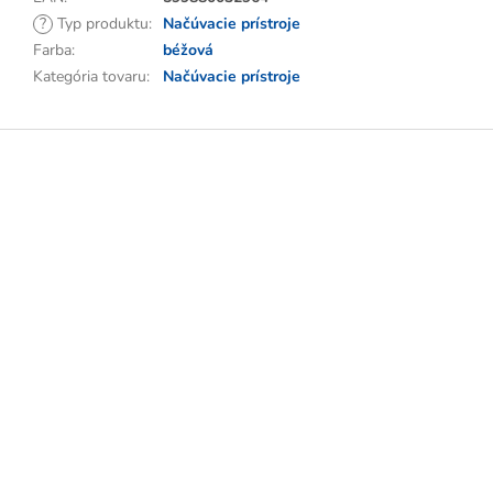
?
Typ produktu
:
Načúvacie prístroje
Farba
:
béžová
Kategória tovaru
:
Načúvacie prístroje
Z
á
p
ä
t
i
e