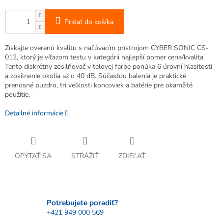
Pridať do košíka
Získajte overenú kvalitu s načúvacím prístrojom CYBER SONIC CS-
012, ktorý je víťazom testu v kategórii najlepší pomer cena/kvalita.
Tento diskrétny zosilňovač v telovej farbe ponúka 6 úrovní hlasitosti
a zosilnenie okolia až o 40 dB. Súčasťou balenia je praktické
prenosné puzdro, tri veľkosti koncoviek a batérie pre okamžité
použitie.
Detailné informácie
OPÝTAŤ SA
STRÁŽIŤ
ZDIEĽAŤ
Potrebujete poradiť?
+421 949 000 569