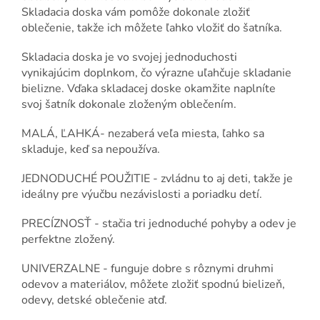
Skladacia doska vám pomôže dokonale zložiť
oblečenie, takže ich môžete ľahko vložiť do šatníka.
Skladacia doska je vo svojej jednoduchosti
vynikajúcim doplnkom, čo výrazne uľahčuje skladanie
bielizne. Vďaka skladacej doske okamžite naplníte
svoj šatník dokonale zloženým oblečením.
MALÁ, ĽAHKÁ- nezaberá veľa miesta, ľahko sa
skladuje, keď sa nepoužíva.
JEDNODUCHÉ POUŽITIE - zvládnu to aj deti, takže je
ideálny pre výučbu nezávislosti a poriadku detí.
PRECÍZNOSŤ - stačia tri jednoduché pohyby a odev je
perfektne zložený.
UNIVERZALNE - funguje dobre s rôznymi druhmi
odevov a materiálov, môžete zložiť spodnú bielizeň,
odevy, detské oblečenie atď.