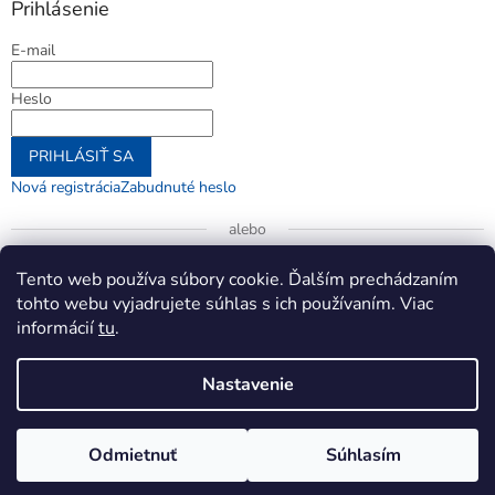
Prihlásenie
E-mail
Heslo
PRIHLÁSIŤ SA
Nová registrácia
Zabudnuté heslo
alebo
Prihlásiť sa cez Google
Tento web používa súbory cookie. Ďalším prechádzaním
tohto webu vyjadrujete súhlas s ich používaním. Viac
informácií
tu
.
Vytvoril Shoptet
Nastavenie
Copyright 2026
jenifer.sk
. Všetky práva vyhradené.
Upraviť
Odmietnuť
Súhlasím
nastavenie cookies