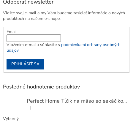
Odoberať newsletter
Vložte svoj e-mail a my Vám budeme zasielať informácie o nových
produktoch na našom e-shope.
Email
Vložením e-mailu súhlasíte s
podmienkami ochrany osobných
údajov
PRIHLÁSIŤ SA
Posledné hodnotenie produktov
Perfect Home Tĺčik na mäso so sekáčikom, 56893
|
Hodnotenie produktu je 5 z 5 hviezdičiek.
Výborný.