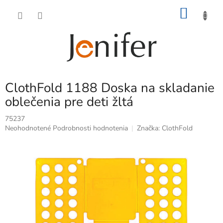
Prejsť
NÁKU
na
obsah
KOŠÍK
ClothFold 1188 Doska na skladanie
oblečenia pre deti žltá
75237
Priemerné
Neohodnotené
Podrobnosti hodnotenia
Značka:
ClothFold
hodnotenie
produktu
je
0,0
z
5
hviezdičiek.