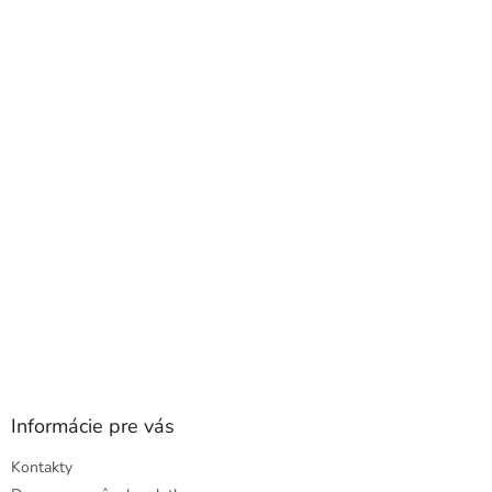
á
p
ä
t
i
e
Informácie pre vás
Kontakty