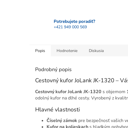
Potrebujete poradiť?
+421 949 000 569
Popis
Hodnotenie
Diskusia
Podrobný popis
Cestovný kufor JoLank JK-1320 – Váš
Cestovný kufor JoLank JK-1320
s objemom
odolný kufor na dlhé cesty. Vyrobený z kvali
Hlavné vlastnosti
Číselný zámok
pre bezpečnosť vašich v
Kufor na kolieskach
s hladkým pohyb