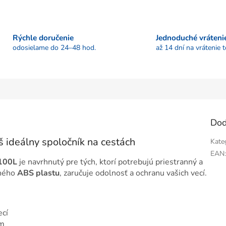
Rýchle doručenie
Jednoduché vráteni
odosielame do 24–48 hod.
až 14 dní na vrátenie 
Dod
 ideálny spoločník na cestách
Kate
EAN
100L
je navrhnutý pre tých, ktorí potrebujú priestranný a
tného
ABS plastu
, zaručuje odolnosť a ochranu vašich vecí.
ecí
om