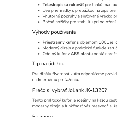
Teleskopická rukoväť
pre ľahkú manipu
Dve priehradky s prepážkou na zips pre 
Vnútorné popruhy a sieťované vrecko p
Bočné nožičky pre stabilitu pri odložení
Výhody používania
Priestranný kufor
s objemom 100L je id
Moderný dizajn a praktické funkcie zar
Odolný kufor z
ABS plastu
odolá náro
Tip na údržbu
Pre dlhšiu životnosť kufra odporúčame pravid
nadmernému preťaženiu.
Prečo si vybrať JoLank JK-1320?
Tento praktický kufor je ideálny na každú ces
moderný dizajn a funkčnosť vás presvedčia, že
Rozmery