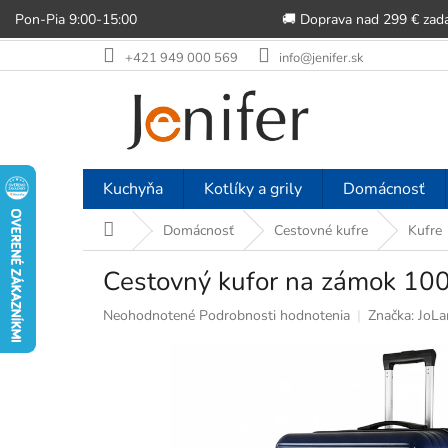
Pon-Pia 9:00-15:00
🚚 Doprava nad 299 € zad
Prejsť
+421 949 000 569
info@jenifer.sk
na
obsah
Kuchyňa
Kotlíky a grily
Domácnosť
Domov
Domácnosť
Cestovné kufre
Kufre
Cestovný kufor na zámok 100
Priemerné
Neohodnotené
Podrobnosti hodnotenia
Značka:
JoLa
hodnotenie
produktu
je
0,0
z
5
hviezdičiek.