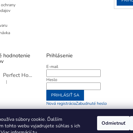
PRIH
 ochrany
dajov
varu
návka
é hodnotenie
Prihlásenie
ov
E-mail
Perfect Home Tĺčik na mäso so sekáčikom, 56893
Heslo
|
Hodnotenie produktu je 5 z 5 hviezdičiek.
PRIHLÁSIŤ SA
Nová registrácia
Zabudnuté heslo
alebo
oužíva súbory cookie. Ďalším
Odmietnuť
m tohto webu vyjadrujete súhlas s ich
Prihlásiť sa cez Go
 Viac informácií
tu
.