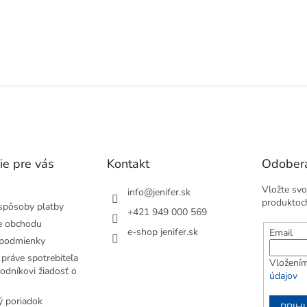
ie pre vás
Kontakt
Odobera
Vložte svo
info
@
jenifer.sk
produktoc
spôsoby platby
+421 949 000 569
e obchodu
e-shop jenifer.sk
Email
podmienky
práve spotrebiteľa
Vložením
odníkovi žiadosť o
údajov
 poriadok