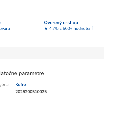
e
Overený e-shop
tovaru
★ 4,7/5 z 560+ hodnotení
atočné parametre
gória
:
Kufre
:
2025200510025