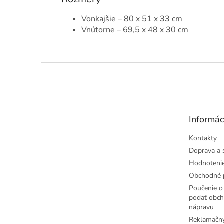
Vonkajšie – 80 x 51 x 33 cm
Vnútorne – 69,5 x 48 x 30 cm
Z
á
p
ä
t
Informác
i
e
Kontakty
Doprava a 
Hodnoteni
Obchodné 
Poučenie o 
podať obch
nápravu
Reklamačný