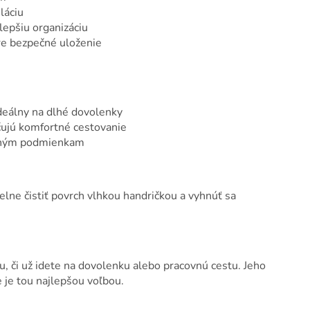
láciu
lepšiu organizáciu
re bezpečné uloženie
eálny na dlhé dovolenky
učujú komfortné cestovanie
čným podmienkam
elne čistiť povrch vlhkou handričkou a vyhnúť sa
tu, či už idete na dovolenku alebo pracovnú cestu. Jeho
 je tou najlepšou voľbou.