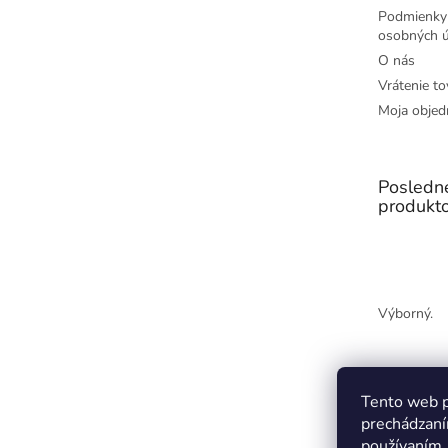
Podmienky
osobných ú
O nás
Vrátenie to
Moja objed
Posledn
produkt
Výborný.
Tento web p
prechádzaní
používaním.