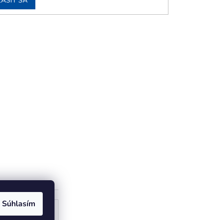
LÁSIŤ SA
Súhlasím
ogle