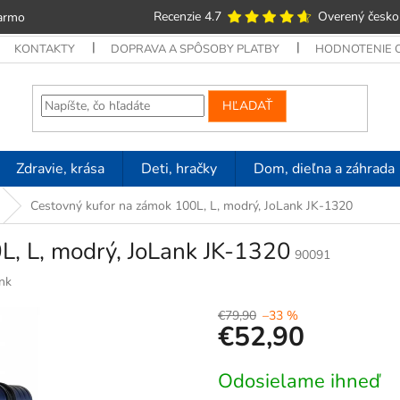
Recenzie 4.7
Overený česko
armo
KONTAKTY
DOPRAVA A SPÔSOBY PLATBY
HODNOTENIE
HĽADAŤ
Zdravie, krása
Deti, hračky
Dom, dieľna a záhrada
Cestovný kufor na zámok 100L, L, modrý, JoLank JK-1320
L, L, modrý, JoLank JK-1320
90091
nk
€79,90
–33 %
€52,90
Jednotková
Odosielame ihneď
cena: