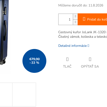
Môžeme doručiť do:
11.8.2026
Pridať do koš
Cestovný kufor JoLank JK-1320 s
Číselný zámok, kolieska a telesk
Detailné informácie
€79,90
–33 %
TLAČ
OPÝTAŤ SA