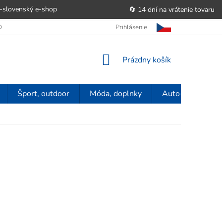
-slovenský e‑shop
🔄 14 dní na vrátenie tovaru
 OBCHODU
OBCHODNÉ PODMIENKY
Prihlásenie
POUČENIE O PRÁVE SP
NÁKUPNÝ
Prázdny košík
KOŠÍK
Šport, outdoor
Móda, doplnky
Auto-moto