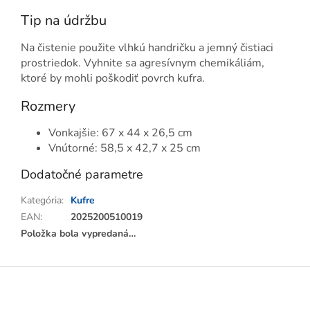
Tip na údržbu
Na čistenie použite vlhkú handričku a jemný čistiaci
prostriedok. Vyhnite sa agresívnym chemikáliám,
ktoré by mohli poškodiť povrch kufra.
Rozmery
Vonkajšie: 67 x 44 x 26,5 cm
Vnútorné: 58,5 x 42,7 x 25 cm
Dodatočné parametre
Kategória
:
Kufre
EAN
:
2025200510019
Položka bola vypredaná…
Z
á
p