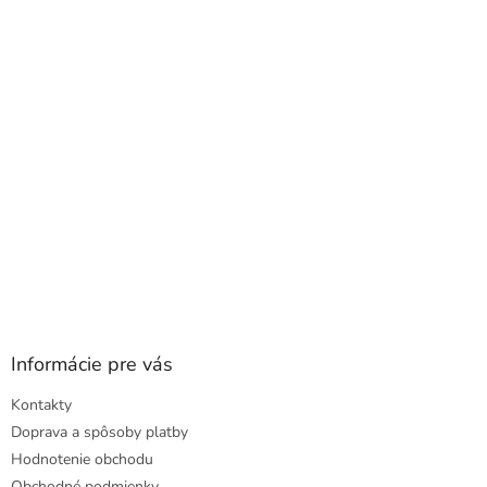
ä
t
i
e
Informácie pre vás
Kontakty
Doprava a spôsoby platby
Hodnotenie obchodu
Obchodné podmienky