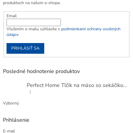
produktoch na našom e-shope.
Email
Vložením e-mailu súhlasíte s
podmienkami ochrany osobných
údajov
PRIHLÁSIŤ SA
Posledné hodnotenie produktov
Perfect Home Tĺčik na mäso so sekáčikom, 56893
|
Hodnotenie produktu je 5 z 5 hviezdičiek.
Výborný.
Prihlásenie
E-mail