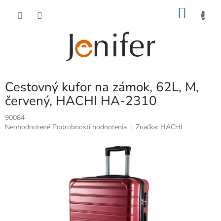
Prejsť
NÁKU
na
obsah
KOŠÍK
Cestovný kufor na zámok, 62L, M,
červený, HACHI HA-2310
90084
Priemerné
Neohodnotené
Podrobnosti hodnotenia
Značka:
HACHI
hodnotenie
produktu
je
0,0
z
5
hviezdičiek.