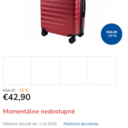
€64,39
–33 %
€64,39
–33 %
€42,90
Jednotková
Momentálne nedostupné
cena:
Môžeme doručiť do:
1.10.2026
Možnosti doručenia