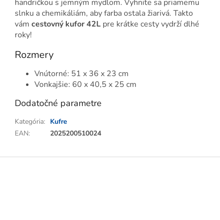
handričkou s jemným mydlom. Vyhnite sa priamemu
slnku a chemikáliám, aby farba ostala žiarivá. Takto
vám
cestovný kufor 42L
pre krátke cesty vydrží dlhé
roky!
Rozmery
Vnútorné: 51 x 36 x 23 cm
Vonkajšie: 60 x 40,5 x 25 cm
Dodatočné parametre
Kategória
:
Kufre
EAN
:
2025200510024
Z
á
p
ä
t
i