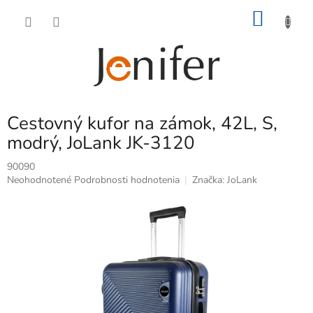
Prejsť
NÁKU
na
obsah
KOŠÍK
Cestovný kufor na zámok, 42L, S,
modrý, JoLank JK-3120
90090
Priemerné
Neohodnotené
Podrobnosti hodnotenia
Značka:
JoLank
hodnotenie
produktu
je
0,0
z
5
hviezdičiek.