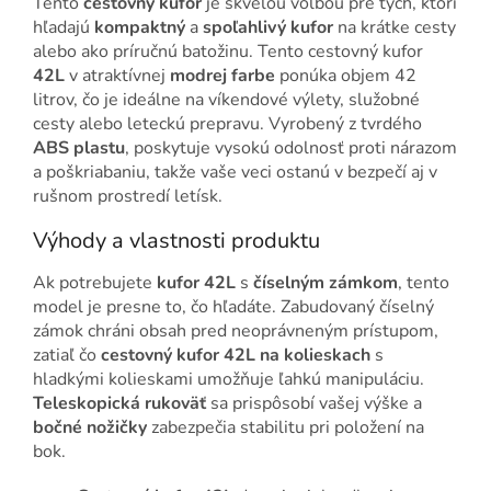
Tento
cestovný kufor
je skvelou voľbou pre tých, ktorí
hľadajú
kompaktný
a
spoľahlivý kufor
na krátke cesty
alebo ako príručnú batožinu. Tento cestovný kufor
42L
v atraktívnej
modrej farbe
ponúka objem 42
litrov, čo je ideálne na víkendové výlety, služobné
cesty alebo leteckú prepravu. Vyrobený z tvrdého
ABS plastu
, poskytuje vysokú odolnosť proti nárazom
a poškriabaniu, takže vaše veci ostanú v bezpečí aj v
rušnom prostredí letísk.
Výhody a vlastnosti produktu
Ak potrebujete
kufor 42L
s
číselným zámkom
, tento
model je presne to, čo hľadáte. Zabudovaný číselný
zámok chráni obsah pred neoprávneným prístupom,
zatiaľ čo
cestovný kufor 42L na kolieskach
s
hladkými kolieskami umožňuje ľahkú manipuláciu.
Teleskopická rukoväť
sa prispôsobí vašej výške a
bočné nožičky
zabezpečia stabilitu pri položení na
bok.