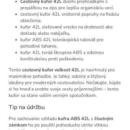
Cestovný kufor 42L
dvomi priehradkami s
prepážkou na zips pre lepšiu organizáciu vecí,
cestovný kufor 42L vnútorné popruhy na fixáciu
oblečenia,
kufor 42L sieťované vrecko na drobnosti ako
doklady alebo nabíjačky,
kufor ABS 42L teleskopická rukoväť pre
pohodlné ťahanie,
kufor 42L tvrdá škrupina ABS s odolnou
konštrukciou proti poškodeniu.
Tento
cestovný kufor veľkosť 42L
je navrhnutý pre
maximálne pohodlie. Je ľahký, odolný a štýlový,
ideálny pre moderných cestovateľov. Nečakajte, kúpte
si ho hneď a urobte svoje cesty príjemnejšími – tento
kufor sa stane vaším verným spoločníkom.
Tip na údržbu
Pre zachovanie vzhľadu
kufra ABS 42L
s
číselným
zámkom
ho po použití jednoducho utrite vlhkou