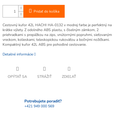
Pridať do košíka
Cestovný kufor 42L HACHI HA-0132 v modrej farbe je perfektný na
krátke výlety. Z odolného ABS plastu, s číselným zámkom, 2
priehradkami s prepážkou na zips, vnútornými popruhmi, sieťovaným
vreckom, kolieskami, teleskopickou rukoväťou a bočnými nožičkami.
Kompaktný kufor 42L ABS pre pohodlné cestovanie.
Detailné informácie
OPÝTAŤ SA
STRÁŽIŤ
ZDIEĽAŤ
Potrebujete poradiť?
+421 949 000 569