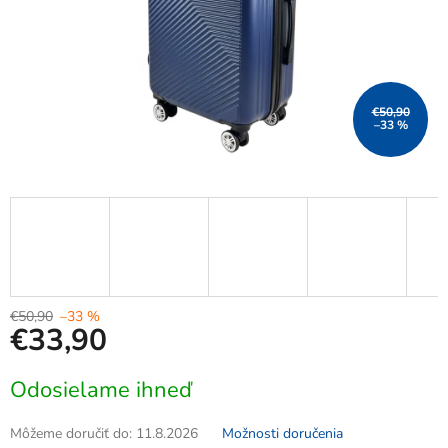
€50,90
–33 %
€50,90
–33 %
€33,90
Jednotková
Odosielame ihneď
cena:
Môžeme doručiť do:
11.8.2026
Možnosti doručenia