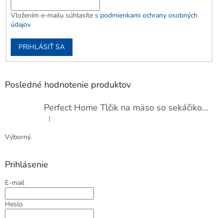
Vložením e-mailu súhlasíte s
podmienkami ochrany osobných
údajov
PRIHLÁSIŤ SA
Posledné hodnotenie produktov
Perfect Home Tĺčik na mäso so sekáčikom, 56893
|
Hodnotenie produktu je 5 z 5 hviezdičiek.
Výborný.
Prihlásenie
E-mail
Heslo