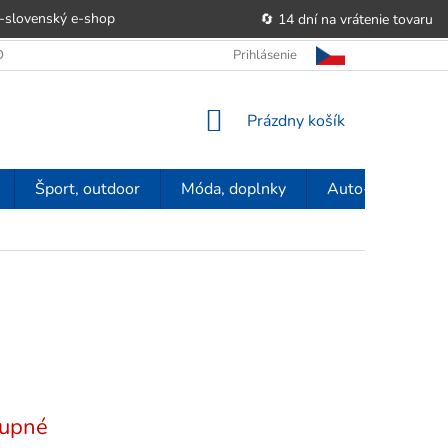
-slovenský e‑shop
🔄 14 dní na vrátenie tovaru
 OBCHODU
OBCHODNÉ PODMIENKY
Prihlásenie
POUČENIE O PRÁVE SP
NÁKUPNÝ
Prázdny košík
KOŠÍK
Šport, outdoor
Móda, doplnky
Auto-moto
upné