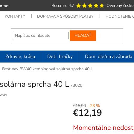
Recenzie 4.7
Overený česko
armo
KONTAKTY
DOPRAVA A SPÔSOBY PLATBY
HODNOTENIE
HĽADAŤ
Zdravie, krása
Deti, hračky
Dom, dieľna a záhrada
Bestway BW40 kempingová solárna sprcha 40 L
olárna sprcha 40 L
73025
tway
€15,90
–23 %
€12,19
Jednotková
Momentálne nedost
cena: