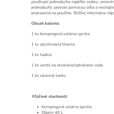
používaní jednoducho naplňte vodou, umiestn
jednoducho zaveste pomocou očka a nechajte 
pripravená na použitie. Bližšie informácie nájd
Obsah balenia:
1 ks kempingová solárna sprcha
1 ks sprchovacia hlavica
1 ks hadica
1 ks ventil na otváranie/zatváranie vody
1 ks závesné lanko
Kľúčové vlastnosti:
Kempingová solárna sprcha
Objem 40 L