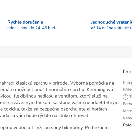
Rýchle doručenie
Jednoduché vráteni
odosielame do 24–48 hod.
až 14 dní na vrátenie 
Dod
hradí klasickú sprchu v prírode. Výborná pomôcka na
Kate
a nemáte možnosť použiť normálnu sprchu. Kempingová
EAN
cou, flexibilnou hadicou a ventilom, ktorý slúži na
?
T
esenie a závesným lankom sa stane vašim neoddeliteľným
Farb
je toxická, takže sa bezpečne osprchujete aj horších
Mate
voda sa vám bude rýchlo na slnku ohrievať.
Kate
Polo
eplou vodou a 1 lyžicou sódy bikarbóny. Pri bežnom