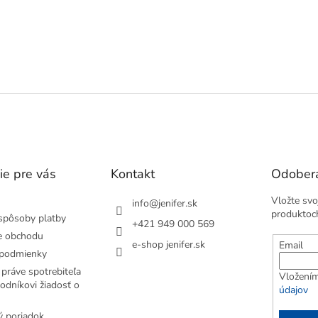
ie pre vás
Kontakt
Odobera
Vložte svo
info
@
jenifer.sk
produktoc
spôsoby platby
+421 949 000 569
e obchodu
e-shop jenifer.sk
Email
podmienky
práve spotrebiteľa
Vložením
odníkovi žiadosť o
údajov
 poriadok