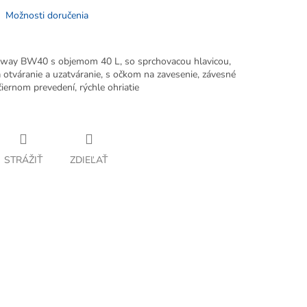
Možnosti doručenia
tway BW40 s objemom 40 L, so sprchovacou hlavicou,
a otváranie a uzatváranie, s očkom na zavesenie, závesné
čiernom prevedení, rýchle ohriatie
STRÁŽIŤ
ZDIEĽAŤ