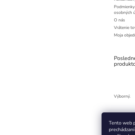
Podmienky
osobných ú
O nás
Vrátenie to
Moja objed
Posledn
produkt
Výborný.
Tento web p
prechádzaní