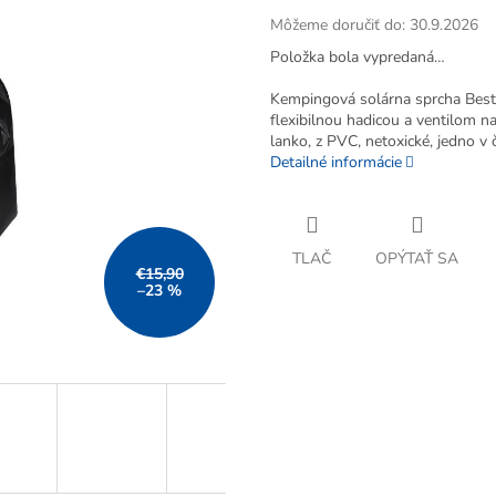
Môžeme doručiť do:
30.9.2026
Položka bola vypredaná…
Kempingová solárna sprcha Bes
flexibilnou hadicou a ventilom n
lanko, z PVC, netoxické, jedno v 
Detailné informácie
TLAČ
OPÝTAŤ SA
€15,90
–23 %