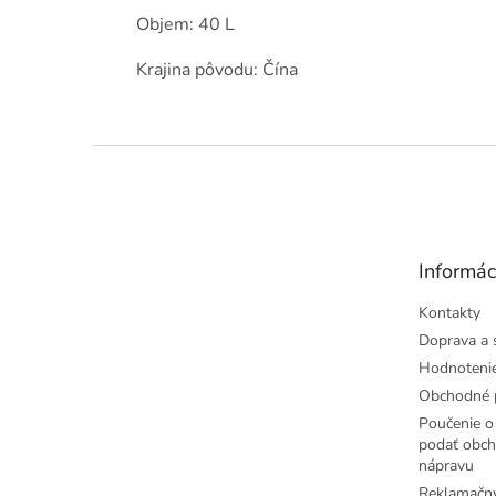
Objem: 40 L
Krajina pôvodu: Čína
Z
á
p
ä
t
Informác
i
e
Kontakty
Doprava a 
Hodnoteni
Obchodné 
Poučenie o 
podať obch
nápravu
Reklamačný