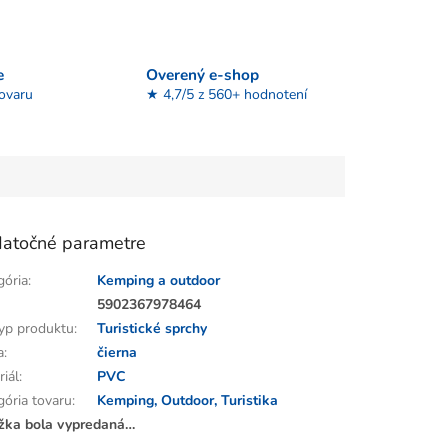
e
Overený e-shop
tovaru
★ 4,7/5 z 560+ hodnotení
atočné parametre
gória
:
Kemping a outdoor
:
5902367978464
yp produktu
:
Turistické sprchy
a
:
čierna
riál
:
PVC
gória tovaru
:
Kemping, Outdoor, Turistika
žka bola vypredaná…