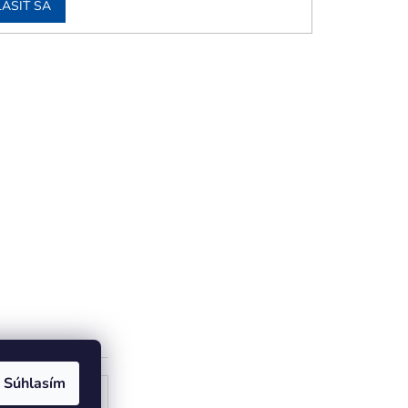
LÁSIŤ SA
Súhlasím
ogle