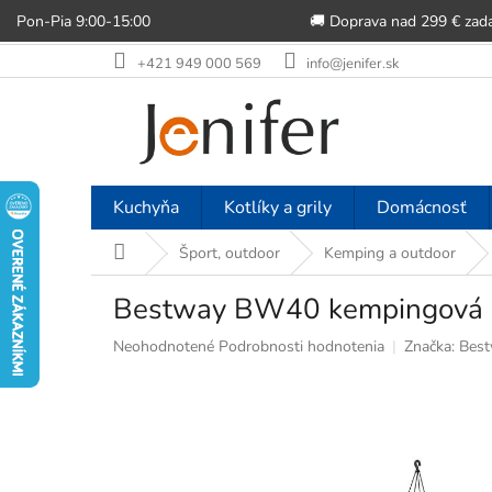
Pon-Pia 9:00-15:00
🚚 Doprava nad 299 € zad
Prejsť
+421 949 000 569
info@jenifer.sk
na
obsah
Kuchyňa
Kotlíky a grily
Domácnosť
Domov
Šport, outdoor
Kemping a outdoor
Bestway BW40 kempingová s
Priemerné
Neohodnotené
Podrobnosti hodnotenia
Značka:
Bes
hodnotenie
produktu
je
0,0
z
5
hviezdičiek.