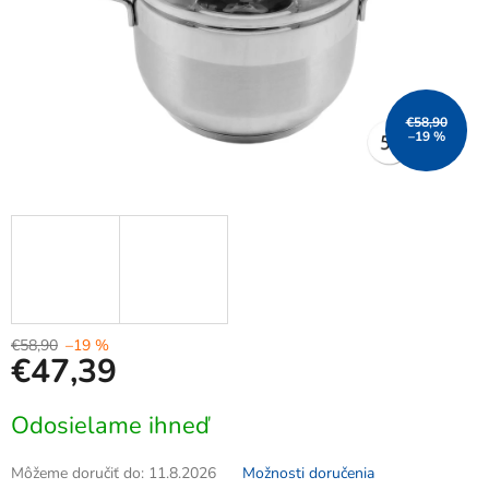
€58,90
–19 %
€58,90
–19 %
€47,39
Jednotková
Odosielame ihneď
cena:
Môžeme doručiť do:
11.8.2026
Možnosti doručenia