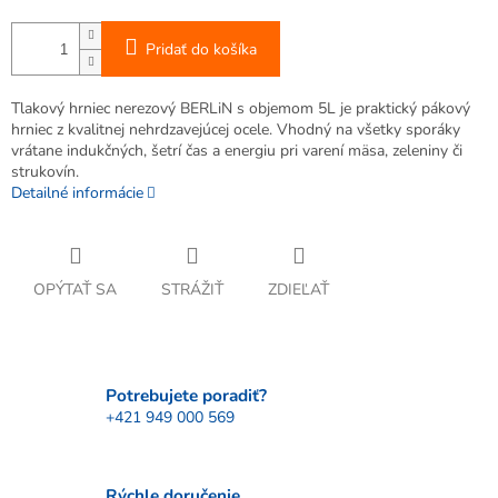
Pridať do košíka
Tlakový hrniec nerezový BERLiN s objemom 5L je praktický pákový
hrniec z kvalitnej nehrdzavejúcej ocele. Vhodný na všetky sporáky
vrátane indukčných, šetrí čas a energiu pri varení mäsa, zeleniny či
strukovín.
Detailné informácie
OPÝTAŤ SA
STRÁŽIŤ
ZDIEĽAŤ
Potrebujete poradiť?
+421 949 000 569
Rýchle doručenie