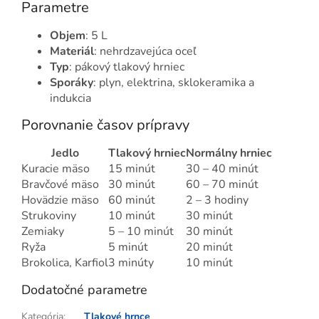
Parametre
Objem
: 5 L
Materiál
: nehrdzavejúca oceľ
Typ
: pákový tlakový hrniec
Sporáky
: plyn, elektrina, sklokeramika a
indukcia
Porovnanie časov prípravy
Jedlo
Tlakový hrniec
Normálny hrniec
Kuracie mäso
15 minút
30 – 40 minút
Bravčové mäso
30 minút
60 – 70 minút
Hovädzie mäso
60 minút
2 – 3 hodiny
Strukoviny
10 minút
30 minút
Zemiaky
5 – 10 minút
30 minút
Ryža
5 minút
20 minút
Brokolica, Karfiol
3 minúty
10 minút
Dodatočné parametre
Kategória
:
Tlakové hrnce