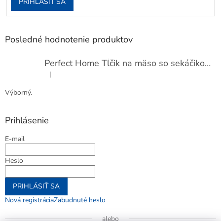
PRIHLÁSIŤ SA
Posledné hodnotenie produktov
Perfect Home Tĺčik na mäso so sekáčikom, 56893
|
Hodnotenie produktu je 5 z 5 hviezdičiek.
Výborný.
Prihlásenie
E-mail
Heslo
PRIHLÁSIŤ SA
Nová registrácia
Zabudnuté heslo
alebo