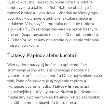
vysoko kvalitnej nerezovej ocele, ktorá je odolná,
dobre vyzerá a ľahko sa čistí. Balenie obsahuje 1
tlakový hrniec a 1 pokrievku. Vhodný na všetky typy
sporákov – plynové, elektrické, sklokeramické aj
indukčné. Vďaka vyššiemu tlaku dosahuje teplotu
120-140 °C, čo skracuje čas varenia oproti bežným
hrncom (napr. hovädzie mäso za 60 minút namiesto
2-3 hodín). Je ideálny na varenie aj dusenie zeleniny,
mäsa či strukovín.
Tlakový, Papinov alebo kuchta?
Všetky tieto názvy, aj keď znejú úplne odlišne,
znamenajú jedno a to isté. Označujú nádobu na
varenie, ktorá sa dá uzatvoriť a tým v nej vznikne vyšší
tlak, čoho dôsledkom je aj zvýšenie teploty a
rýchlejšie uvarenie jedla.
Tlakový hrniec
je asi
najbežnejšie používaný názov.
Kuchta
je odvodená z
maďarčiny a pomenovanie
Papinov hrniec
zas vzniklo
na základe mena objaviteľa tohto hrnca.