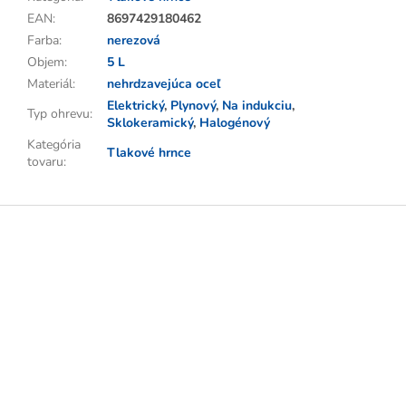
EAN
:
8697429180462
Farba
:
nerezová
Objem
:
5 L
Materiál
:
nehrdzavejúca oceľ
Elektrický
,
Plynový
,
Na indukciu
,
Typ ohrevu
:
Sklokeramický
,
Halogénový
Kategória
Tlakové hrnce
tovaru
:
Z
á
p
ä
t
i
e