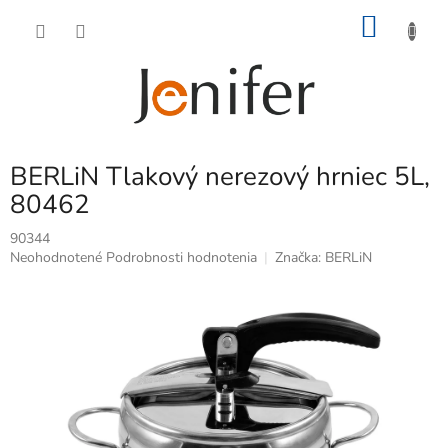
Prejsť
NÁKU
na
obsah
KOŠÍK
BERLiN Tlakový nerezový hrniec 5L,
80462
90344
Priemerné
Neohodnotené
Podrobnosti hodnotenia
Značka:
BERLiN
hodnotenie
produktu
je
0,0
z
5
hviezdičiek.