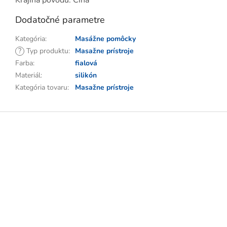
Krajina pôvodu: Čína
Dodatočné parametre
Kategória
:
Masážne pomôcky
?
Typ produktu
:
Masažne prístroje
Farba
:
fialová
Materiál
:
silikón
Kategória tovaru
:
Masažne prístroje
Z
á
p
ä
t
i
e