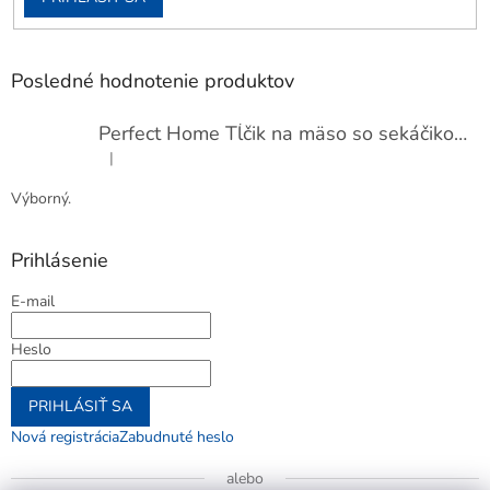
Posledné hodnotenie produktov
Perfect Home Tĺčik na mäso so sekáčikom, 56893
|
Hodnotenie produktu je 5 z 5 hviezdičiek.
Výborný.
Prihlásenie
E-mail
Heslo
PRIHLÁSIŤ SA
Nová registrácia
Zabudnuté heslo
alebo