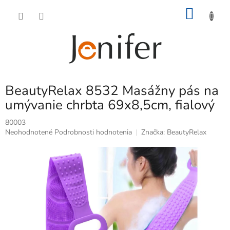
Prejsť
NÁKU
na
obsah
KOŠÍK
BeautyRelax 8532 Masážny pás na
umývanie chrbta 69x8,5cm, fialový
80003
Priemerné
Neohodnotené
Podrobnosti hodnotenia
Značka:
BeautyRelax
hodnotenie
produktu
je
0,0
z
5
hviezdičiek.