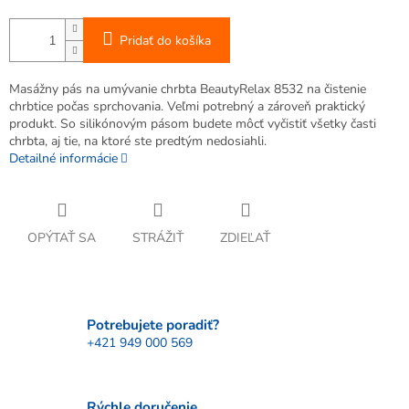
Pridať do košíka
Masážny pás na umývanie chrbta BeautyRelax 8532 na čistenie
chrbtice počas sprchovania. Veľmi potrebný a zároveň praktický
produkt. So silikónovým pásom budete môcť vyčistiť všetky časti
chrbta, aj tie, na ktoré ste predtým nedosiahli.
Detailné informácie
OPÝTAŤ SA
STRÁŽIŤ
ZDIEĽAŤ
Potrebujete poradiť?
+421 949 000 569
Rýchle doručenie