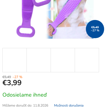
€5,49
–27 %
€5,49
–27 %
€3,99
Jednotková
Odosielame ihneď
cena:
Môžeme doručiť do:
11.8.2026
Možnosti doručenia