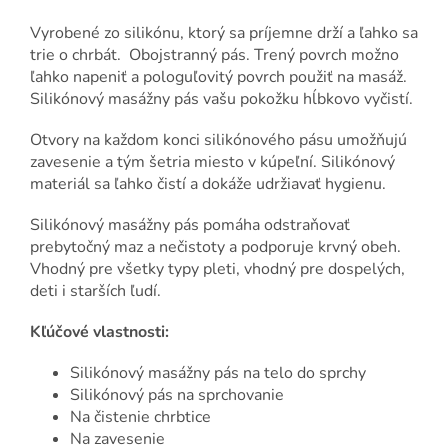
Vyrobené zo silikónu, ktorý sa príjemne drží a ľahko sa
trie o chrbát. Obojstranný pás. Trený povrch možno
ľahko napeniť a pologuľovitý povrch použiť na masáž.
Silikónový masážny pás vašu pokožku hĺbkovo vyčistí.
Otvory na každom konci silikónového pásu umožňujú
zavesenie a tým šetria miesto v kúpeľní. Silikónový
materiál sa ľahko čistí a dokáže udržiavať hygienu.
Silikónový masážny pás pomáha odstraňovať
prebytočný maz a nečistoty a podporuje krvný obeh.
Vhodný pre všetky typy pleti, vhodný pre dospelých,
deti i starších ľudí.
Kľúčové vlastnosti:
Silikónový masážny pás na telo do sprchy
Silikónový pás na sprchovanie
Na čistenie chrbtice
Na zavesenie