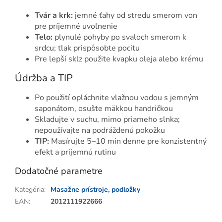
Tvár a krk:
jemné ťahy od stredu smerom von
pre príjemné uvoľnenie
Telo:
plynulé pohyby po svaloch smerom k
srdcu; tlak prispôsobte pocitu
Pre lepší sklz použite kvapku oleja alebo krému
Údržba a TIP
Po použití opláchnite vlažnou vodou s jemným
saponátom, osušte mäkkou handričkou
Skladujte v suchu, mimo priameho slnka;
nepoužívajte na podráždenú pokožku
TIP:
Masírujte 5–10 min denne pre konzistentný
efekt a príjemnú rutinu
Dodatočné parametre
Kategória
:
Masažne prístroje, podložky
EAN
:
2012111922666