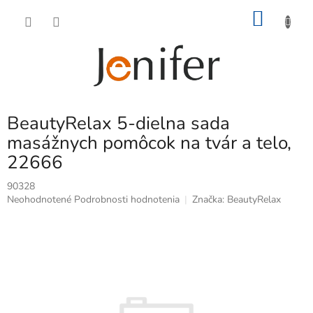
Prejsť
NÁKU
na
obsah
KOŠÍK
BeautyRelax 5-dielna sada
masážnych pomôcok na tvár a telo,
22666
90328
Priemerné
Neohodnotené
Podrobnosti hodnotenia
Značka:
BeautyRelax
hodnotenie
produktu
je
0,0
z
5
hviezdičiek.