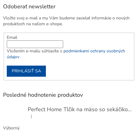
Odoberať newsletter
Vložte svoj e-mail a my Vám budeme zasielať informácie o nových
produktoch na našom e-shope.
Email
Vložením e-mailu súhlasíte s
podmienkami ochrany osobných
údajov
PRIHLÁSIŤ SA
Posledné hodnotenie produktov
Perfect Home Tĺčik na mäso so sekáčikom, 56893
|
Hodnotenie produktu je 5 z 5 hviezdičiek.
Výborný.