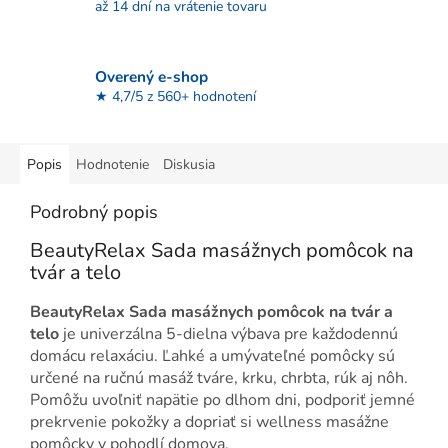
až 14 dní na vrátenie tovaru
Overený e-shop
★ 4,7/5 z 560+ hodnotení
Popis
Hodnotenie
Diskusia
Podrobný popis
BeautyRelax Sada masážnych pomôcok na
tvár a telo
BeautyRelax Sada masážnych pomôcok na tvár a
telo
je univerzálna 5-dielna výbava pre každodennú
domácu relaxáciu. Ľahké a umývateľné pomôcky sú
určené na ručnú masáž tváre, krku, chrbta, rúk aj nôh.
Pomôžu uvoľniť napätie po dlhom dni, podporiť jemné
prekrvenie pokožky a dopriať si wellness masážne
pomôcky v pohodlí domova.