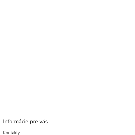
Z
á
p
ä
t
i
e
Informácie pre vás
Kontakty