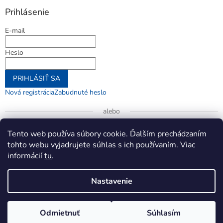
Prihlásenie
E-mail
Heslo
PRIHLÁSIŤ SA
Nová registrácia
Zabudnuté heslo
alebo
Prihlásiť sa cez Google
Tento web používa súbory cookie. Ďalším prechádzaním
tohto webu vyjadrujete súhlas s ich používaním. Viac
informácií
tu
.
Vytvoril Shoptet
Nastavenie
Copyright 2026
jenifer.sk
. Všetky práva vyhradené.
Upraviť
Odmietnuť
Súhlasím
nastavenie cookies