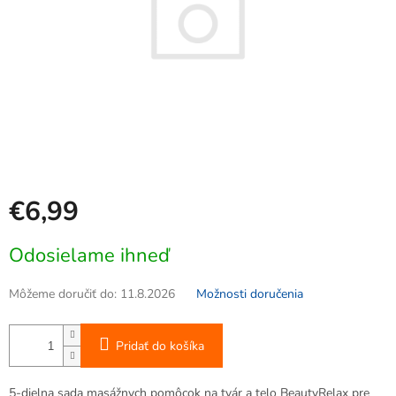
€6,99
Jednotková
Odosielame ihneď
cena:
Môžeme doručiť do:
11.8.2026
Možnosti doručenia
Pridať do košíka
5-dielna sada masážnych pomôcok na tvár a telo BeautyRelax pre