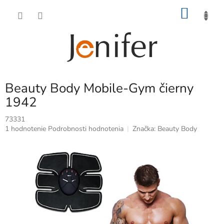
Prejsť
NÁKU
na
obsah
KOŠÍK
Beauty Body Mobile-Gym čierny
1942
73331
Priemerné
1 hodnotenie
Podrobnosti hodnotenia
Značka:
Beauty Body
hodnotenie
produktu
je
5,0
z
5
hviezdičiek.