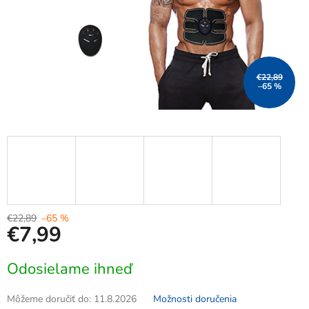
€22,89
–65 %
€22,89
–65 %
€7,99
Jednotková
Odosielame ihneď
cena:
Môžeme doručiť do:
11.8.2026
Možnosti doručenia