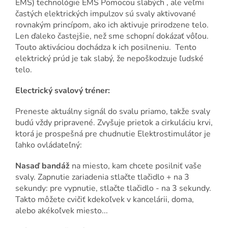
EMS) technológie EMS Pomocou slabých , ale veľmi
častých elektrických impulzov sú svaly aktivované
rovnakým princípom, ako ich aktivuje prirodzene telo.
Len ďaleko častejšie, než sme schopní dokázať vôľou.
Touto aktiváciou dochádza k ich posilneniu. Tento
elektrický prúd je tak slabý, že nepoškodzuje ľudské
telo.
Electrický svalový tréner:
Preneste aktuálny signál do svalu priamo, takže svaly
budú vždy pripravené. Zvyšuje prietok a cirkuláciu krvi,
ktorá je prospešná pre chudnutie Elektrostimulátor je
ľahko ovládateľný:
Nasaď bandáž
na miesto, kam chcete posilniť vaše
svaly. Zapnutie zariadenia stlačte tlačidlo + na 3
sekundy: pre vypnutie, stlačte tlačidlo - na 3 sekundy.
Takto môžete cvičiť kdekoľvek v kancelárii, doma,
alebo akékoľvek miesto...