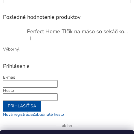
Posledné hodnotenie produktov
Perfect Home Tĺčik na mäso so sekáčikom, 56893
|
Hodnotenie produktu je 5 z 5 hviezdičiek.
Výborný.
Prihlásenie
E-mail
Heslo
PRIHLÁSIŤ SA
Nová registrácia
Zabudnuté heslo
alebo