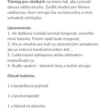
Tréning pre všetkých
na mieru tak, aby rysovali
obrysy vášho brucho. Zvlášť vhodný pre fitness
nadšencov, ktorí nemajú čas na telocvične a chcú
schudnúť rýchlejšie.
Upozornenie:
1. Ak diaľkový ovládač prestal fungovať, vymeňte
nové baterky. Potom opäť bude fungovať.
2. Nie je vhodné pre ľudí so zdravotnými zariadením
ako je srdcový kardiostimulátor atď ...
3. Ľudia trpiaci epilepsiou alebo záchvatmi -
nepoužívajte ju.
4. Buďte opatrní - tehotné ženy a kožné alergie.
Obsah balenia:
1 x bezdrôtový prijímač
1 x brušná bandáž
1 x Návod na obsluhu