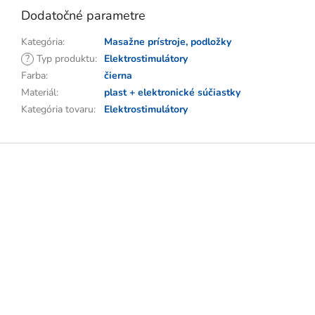
Dodatočné parametre
Kategória
:
Masažne prístroje, podložky
?
Typ produktu
:
Elektrostimulátory
Farba
:
čierna
Materiál
:
plast + elektronické súčiastky
Kategória tovaru
:
Elektrostimulátory
Z
á
p
ä
t
i
e