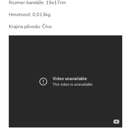
Rozmer bandáže: 19x17cm
Hmotnosť: 0,013kg
Krajina pôvodu: Čína