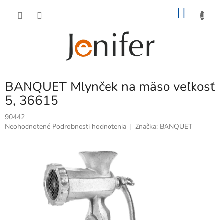
Prejsť
NÁKU
na
obsah
KOŠÍK
BANQUET Mlynček na mäso veľkosť
5, 36615
90442
Priemerné
Neohodnotené
Podrobnosti hodnotenia
Značka:
BANQUET
hodnotenie
produktu
je
0,0
z
5
hviezdičiek.