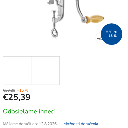
€30,20
–15 %
€30,20
–15 %
€25,39
Jednotková
Odosielame ihneď
cena:
Môžeme doručiť do:
12.8.2026
Možnosti doručenia