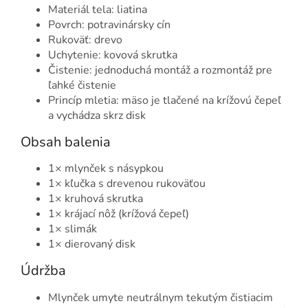
Materiál tela: liatina
Povrch: potravinársky cín
Rukoväť: drevo
Uchytenie: kovová skrutka
Čistenie: jednoduchá montáž a rozmontáž pre
ľahké čistenie
Princíp mletia: mäso je tlačené na krížovú čepeľ
a vychádza skrz disk
Obsah balenia
1× mlynček s násypkou
1× kľučka s drevenou rukoväťou
1× kruhová skrutka
1× krájací nôž (krížová čepeľ)
1× slimák
1× dierovaný disk
Údržba
Mlynček umyte neutrálnym tekutým čistiacim