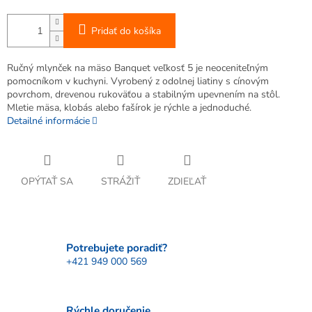
Pridať do košíka
Ručný mlynček na mäso Banquet veľkosť 5 je neoceniteľným
pomocníkom v kuchyni. Vyrobený z odolnej liatiny s cínovým
povrchom, drevenou rukoväťou a stabilným upevnením na stôl.
Mletie mäsa, klobás alebo fašírok je rýchle a jednoduché.
Detailné informácie
OPÝTAŤ SA
STRÁŽIŤ
ZDIEĽAŤ
Potrebujete poradiť?
+421 949 000 569
Rýchle doručenie