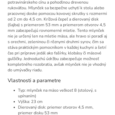
potravinárskeho cínu a pohodlnou drevenou
rukoväťou. Mlynček sa bezpečne uchytí k stolu alebo
pracovnej doske pomocou kovovej skrutky s rozmermi
od 2 cm do 4,5 cm. Krížová čepeľ a dierovaný disk
(šajba) s priemerom 53 mm a priemerom otvorov 4,5
mm zabezpečujú rovnomerné mletie. Tento mlynček
nie je určený len na mletie mäsa, ale hravo si poradí aj
s orechmi, zeleninou či rôznymi druhmi syrov, čím sa
stáva praktickým pomocníkom v každej kuchyni a šetrí
čas pri príprave jedál ako fašírky, klobásy či mäsové
guľôčky. Jednoduchú údržbu zabezpečuje možnosť
kompletného rozobratia, avšak mlynček nie je vhodný
do umývačky riadu.
Vlastnosti a parametre
Typ: mlynček na mäso veľkosť 8 (stolový, s
upínaním)
Výška: 23 cm
Dierovaný disk: priemer otvorov 4,5 mm,
priemer disku 53 mm