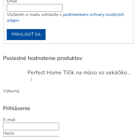
Email
Vložením e-mailu súhlasíte s
podmienkami ochrany osobných
údajov
PRIHLÁSIŤ SA
Posledné hodnotenie produktov
Perfect Home Tĺčik na mäso so sekáčikom, 56893
|
Hodnotenie produktu je 5 z 5 hviezdičiek.
Výborný.
Prihlásenie
E-mail
Heslo