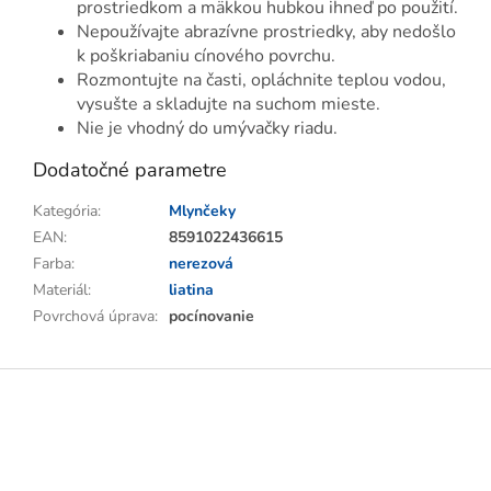
prostriedkom a mäkkou hubkou ihneď po použití.
Nepoužívajte abrazívne prostriedky, aby nedošlo
k poškriabaniu cínového povrchu.
Rozmontujte na časti, opláchnite teplou vodou,
vysušte a skladujte na suchom mieste.
Nie je vhodný do umývačky riadu.
Dodatočné parametre
Kategória
:
Mlynčeky
EAN
:
8591022436615
Farba
:
nerezová
Materiál
:
liatina
Povrchová úprava
:
pocínovanie
Z
á
p
ä
t