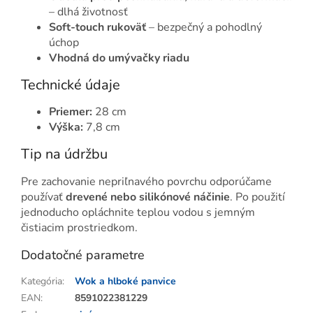
– dlhá životnosť
Soft‑touch rukoväť
– bezpečný a pohodlný
úchop
Vhodná do umývačky riadu
Technické údaje
Priemer:
28 cm
Výška:
7,8 cm
Tip na údržbu
Pre zachovanie nepriľnavého povrchu odporúčame
používať
drevené nebo silikónové náčinie
. Po použití
jednoducho opláchnite teplou vodou s jemným
čistiacim prostriedkom.
Dodatočné parametre
Kategória
:
Wok a hlboké panvice
EAN
:
8591022381229