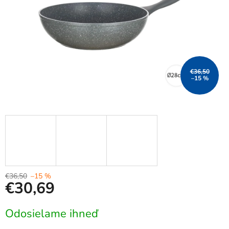
€36,50
–15 %
€36,50
–15 %
€30,69
Jednotková
Odosielame ihneď
cena: