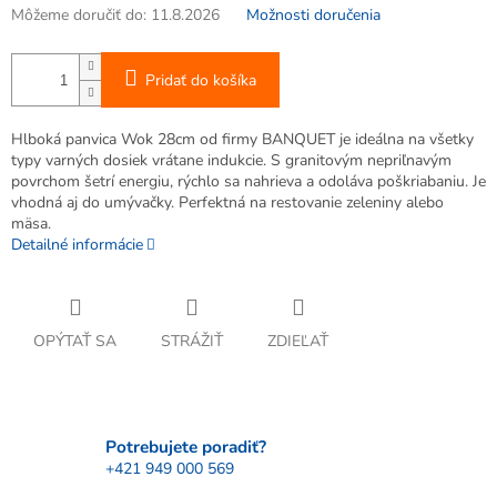
Môžeme doručiť do:
11.8.2026
Možnosti doručenia
Pridať do košíka
Hlboká panvica Wok 28cm od firmy BANQUET je ideálna na všetky
typy varných dosiek vrátane indukcie. S granitovým nepriľnavým
povrchom šetrí energiu, rýchlo sa nahrieva a odoláva poškriabaniu. Je
vhodná aj do umývačky. Perfektná na restovanie zeleniny alebo
mäsa.
Detailné informácie
OPÝTAŤ SA
STRÁŽIŤ
ZDIEĽAŤ
Potrebujete poradiť?
+421 949 000 569