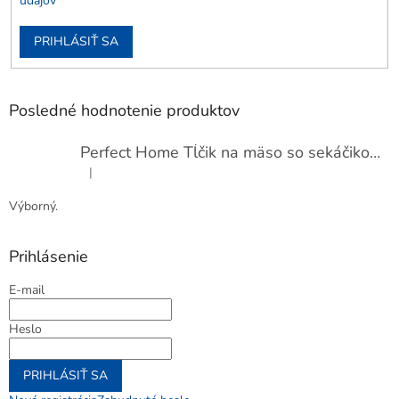
údajov
PRIHLÁSIŤ SA
Posledné hodnotenie produktov
Perfect Home Tĺčik na mäso so sekáčikom, 56893
|
Hodnotenie produktu je 5 z 5 hviezdičiek.
Výborný.
Prihlásenie
E-mail
Heslo
PRIHLÁSIŤ SA