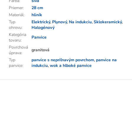
Farba
:
sivá
Priemer
:
28 cm
Materiál
:
hliník
Typ
Elektrický
,
Plynový
,
Na indukciu
,
Sklokeramický
,
ohrevu
:
Halogénový
Kategória
Panvice
tovaru
:
Povrchová
granitová
úprava
:
Typ
panvice s nepriľnavým povrchom
,
panvice na
panvice
:
indukciu
,
wok a hlboké panvice
Z
á
p
ä
t
i
e