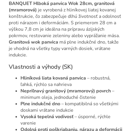
BANQUET Hlboká panvica Wok 28cm, granitová
(mramorová)
je vyrobená z hliníkovej liatej kovanej
konštrukcie, čo zabezpečuje dlhú životnosť a odolnosť
proti nárazom i deformáciám. S priemerom 28 cm a
výškou 7,8 cm je ideálna na prípravu ázijských
pokrmov, restovanie zeleniny alebo vyprážanie mäsa.
Granitová wok panvica
má plne indukčné dno, takže
je vhodná na všetky typy varných dosiek, vrátane
indukcie.
Vlastnosti a výhody (SK)
Hliníková liata kovaná panvica
– robustná,
ľahká, rýchlo sa nahrieva
Nepriľnavý granitový (mramorový) povrch
–
minimum oleja, jednoduché čistenie
Plne indukčné dno
– kompatibilná so všetkými
doskami vrátane indukcie
Vysoká tepelná vodivosť
– úsporné, rýchle
varenie
Odolná proti poškriabaniu, nárazu a deformácii