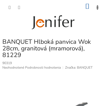
Prejsť
NÁKU
na
obsah
KOŠÍK
BANQUET Hlboká panvica Wok
28cm, granitová (mramorová),
81229
90319
Priemerné
Neohodnotené
Podrobnosti hodnotenia
Značka:
BANQUET
hodnotenie
produktu
je
0,0
z
5
hviezdičiek.