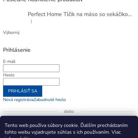
Perfect Home Tĺčik na mäso so sekáčikom, 56893
|
Hodnotenie produktu je 5 z 5 hviezdičiek.
Výborný.
Prihlásenie
E-mail
Heslo
PRIHLÁSIŤ SA
Nová registrácia
Zabudnuté heslo
alebo
Prihlásiť sa cez Google
Tento web používa súbory cookie. Ďalším prechádzaním
tohto webu vyjadrujete súhlas s ich používaním. Viac