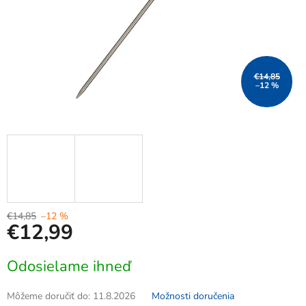
€14,85
–12 %
€14,85
–12 %
€12,99
Jednotková
Odosielame ihneď
cena:
Môžeme doručiť do:
11.8.2026
Možnosti doručenia