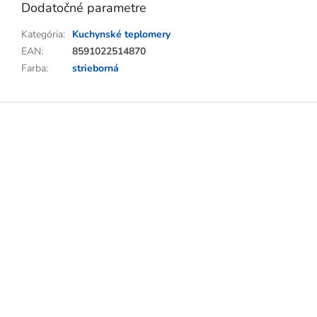
Dodatočné parametre
Kategória
:
Kuchynské teplomery
EAN
:
8591022514870
Farba
:
strieborná
Z
á
p
ä
t
i
e