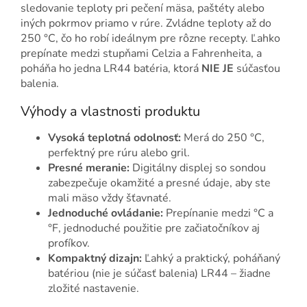
sledovanie teploty pri pečení mäsa, paštéty alebo
iných pokrmov priamo v rúre. Zvládne teploty až do
250 °C, čo ho robí ideálnym pre rôzne recepty. Ľahko
prepínate medzi stupňami Celzia a Fahrenheita, a
poháňa ho jedna LR44 batéria, ktorá
NIE JE
súčasťou
balenia.
Výhody a vlastnosti produktu
Vysoká teplotná odolnosť:
Merá do 250 °C,
perfektný pre rúru alebo gril.
Presné meranie:
Digitálny displej so sondou
zabezpečuje okamžité a presné údaje, aby ste
mali mäso vždy šťavnaté.
Jednoduché ovládanie:
Prepínanie medzi °C a
°F, jednoduché použitie pre začiatočníkov aj
profíkov.
Kompaktný dizajn:
Ľahký a praktický, poháňaný
batériou (nie je súčasť balenia) LR44 – žiadne
zložité nastavenie.