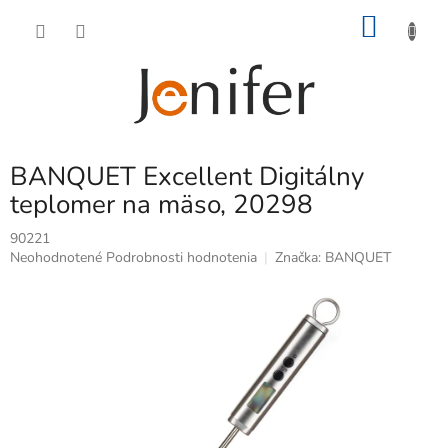
Prejsť
NÁKU
na
obsah
KOŠÍK
BANQUET Excellent Digitálny
teplomer na mäso, 20298
90221
Priemerné
Neohodnotené
Podrobnosti hodnotenia
Značka:
BANQUET
hodnotenie
produktu
je
0,0
z
5
hviezdičiek.