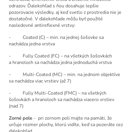
odrazov. Ďalekohľad s ňou dosahuje lepšie
pozorovacie výsledky, aj keď svetlo z prostredia nie je
dostatočné. V ďalekohľade môžu byť použité
nasledovné antireflexné vrstvy:
- Coated (C) – min. na jednej šošovke sa
nachádza jedna vrstva
- Fully Coated (FC) – na všetkých šošovkách
a hranoloch sa nachádza jedna jednoduchá vrstva
- Multi-Coated (MC) – min. na jednom objektíve
sa nachádza viac vrstiev (až 7)
- Fully Multi-Coated (FMC) – na všetkých
šošovkách a hranoloch sa nachádza viacero vrstiev
(nad 7)
Zorné pole
- pri zornom poli majte na pamäti, že
určuje rozmer plochy, ktorú vidíte, keď sa pozeráte cez
ďalekohľad.