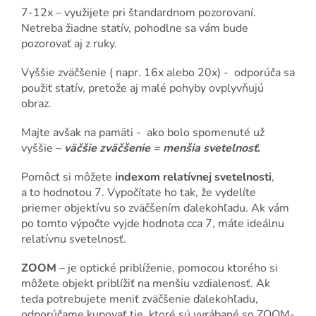
7-12x – využijete pri štandardnom pozorovaní.
Netreba žiadne statív, pohodlne sa vám bude
pozorovať aj z ruky.
Vyššie zväčšenie ( napr. 16x alebo 20x) - odporúča sa
použiť statív, pretože aj malé pohyby ovplyvňujú
obraz.
Majte avšak na pamäti - ako bolo spomenuté už
vyššie –
väčšie
zväčšenie = menšia svetelnosť
.
Pomôcť si môžete
indexom relatívnej svetelnosti
,
a to hodnotou 7. Vypočítate ho tak, že vydelíte
priemer objektívu so zväčšením ďalekohľadu. Ak vám
po tomto výpočte vyjde hodnota cca 7, máte ideálnu
relatívnu svetelnosť.
ZOOM
– je optické priblíženie, pomocou ktorého si
môžete objekt priblížiť na menšiu vzdialenosť. Ak
teda potrebujete meniť zväčšenie ďalekohľadu,
odporúčame kupovať tie, ktoré sú vyrábané so ZOOM-