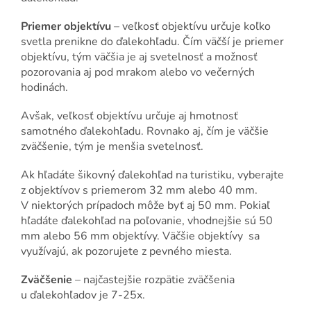
Priemer objektívu
– veľkosť objektívu určuje koľko
svetla prenikne do ďalekohľadu. Čím väčší je priemer
objektívu, tým väčšia je aj svetelnosť a možnosť
pozorovania aj pod mrakom alebo vo večerných
hodinách.
Avšak, veľkosť objektívu určuje aj hmotnosť
samotného ďalekohľadu. Rovnako aj, čím je väčšie
zväčšenie, tým je menšia svetelnosť.
Ak hľadáte šikovný ďalekohľad na turistiku, vyberajte
z objektívov s priemerom 32 mm alebo 40 mm.
V niektorých prípadoch môže byť aj 50 mm. Pokiaľ
hľadáte ďalekohľad na poľovanie, vhodnejšie sú 50
mm alebo 56 mm objektívy. Väčšie objektívy sa
využívajú, ak pozorujete z pevného miesta.
Zväčšenie
– najčastejšie rozpätie zväčšenia
u ďalekohľadov je 7-25x.