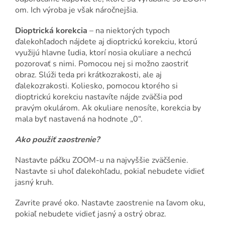
om. Ich výroba je však náročnejšia.
Dioptrická korekcia
– na niektorých typoch
ďalekohľadoch nájdete aj dioptrickú korekciu, ktorú
využijú hlavne ľudia, ktorí nosia okuliare a nechcú
pozorovať s nimi. Pomocou nej si možno zaostriť
obraz. Slúži teda pri krátkozrakosti, ale aj
ďalekozrakosti. Koliesko, pomocou ktorého si
dioptrickú korekciu nastavíte nájde zväčšia pod
pravým okulárom. Ak okuliare nenosíte, korekcia by
mala byť nastavená na hodnote „0“.
Ako použiť zaostrenie?
Nastavte páčku ZOOM-u na najvyššie zväčšenie.
Nastavte si uhoľ ďalekohľadu, pokiaľ nebudete vidieť
jasný kruh.
Zavrite pravé oko. Nastavte zaostrenie na ľavom oku,
pokiaľ nebudete vidieť jasný a ostrý obraz.