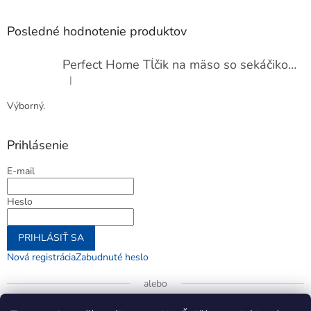
Posledné hodnotenie produktov
Perfect Home Tĺčik na mäso so sekáčikom, 56893
|
Hodnotenie produktu je 5 z 5 hviezdičiek.
Výborný.
Prihlásenie
E-mail
Heslo
PRIHLÁSIŤ SA
Nová registrácia
Zabudnuté heslo
alebo