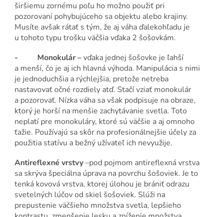
širšiemu zornému poľu ho možno použiť pri
pozorovaní pohybujúceho sa objektu alebo krajiny.
Musíte avšak rátať s tým, že aj váha ďalekohľadu je
u tohoto typu trošku väčšia vďaka 2 šošovkám.
- Monokulár –
vďaka jednej šošovke je ľahší
a menší, čo je aj ich hlavná výhoda. Manipulácia s nimi
je jednoduchšia a rýchlejšia, pretože netreba
nastavovať očné rozdiely atď. Stačí vziať monokulár
a pozorovať. Nízka váha sa však podpisuje na obraze,
ktorý je horší na menšie zachytávanie svetla. Toto
neplatí pre monokuláry, ktoré sú väčšie a aj omnoho
ťažie. Používajú sa skôr na profesionálnejšie účely za
použitia statívu a bežný užívateľ ich nevyužije.
Antireflexné vrstvy
–pod pojmom antireflexná vrstva
sa skrýva špeciálna úprava na povrchu šošoviek. Je to
tenká kovová vrstva, ktorej úlohou je brániť odrazu
svetelných lúčov od skiel šošoviek. Slúži na
prepustenie väčšieho množstva svetla, lepšieho
kontrastu, zmenšenie lesku a zníženie množstva