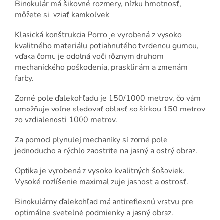
Binokulár má šikovné rozmery, nízku hmotnosť,
môžete si vziať kamkoľvek.
Klasická konštrukcia Porro je vyrobená z vysoko
kvalitného materiálu potiahnutého tvrdenou gumou,
vďaka čomu je odolná voči rôznym druhom
mechanického poškodenia, prasklinám a zmenám
farby.
Zorné pole ďalekohľadu je 150/1000 metrov, čo vám
umožňuje voľne sledovať oblasť so šírkou 150 metrov
zo vzdialenosti 1000 metrov.
Za pomoci plynulej mechaniky si zorné pole
jednoducho a rýchlo zaostríte na jasný a ostrý obraz.
Optika je vyrobená z vysoko kvalitných šošoviek.
Vysoké rozlíšenie maximalizuje jasnosť a ostrosť.
Binokulárny ďalekohľad má antireflexnú vrstvu pre
optimálne svetelné podmienky a jasný obraz.