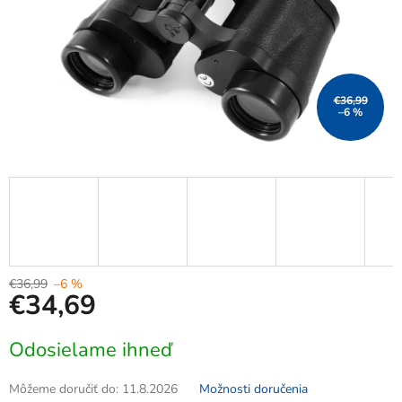
€36,99
–6 %
€36,99
–6 %
€34,69
Jednotková
Odosielame ihneď
cena:
Môžeme doručiť do:
11.8.2026
Možnosti doručenia