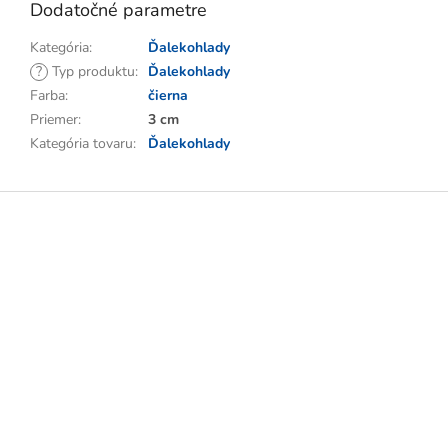
Dodatočné parametre
Kategória
:
Ďalekohlady
?
Typ produktu
:
Ďalekohlady
Farba
:
čierna
Priemer
:
3 cm
Kategória tovaru
:
Ďalekohlady
Z
á
p
ä
t
i
e