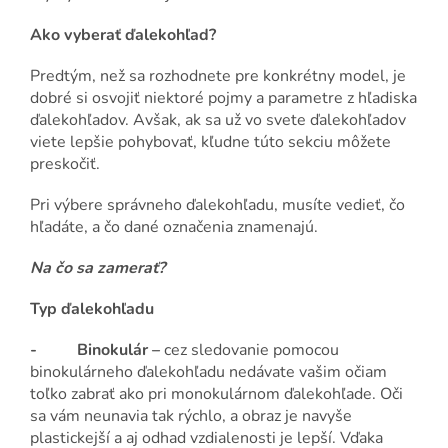
Ako vyberať ďalekohľad?
Predtým, než sa rozhodnete pre konkrétny model, je
dobré si osvojiť niektoré pojmy a parametre z hľadiska
ďalekohľadov. Avšak, ak sa už vo svete ďalekohľadov
viete lepšie pohybovať, kľudne túto sekciu môžete
preskočiť.
Pri výbere správneho ďalekohľadu, musíte vedieť, čo
hľadáte, a čo dané označenia znamenajú.
Na čo sa zamerať?
Typ ďalekohľadu
- Binokulár –
cez sledovanie pomocou
binokulárneho ďalekohľadu nedávate vašim očiam
toľko zabrať ako pri monokulárnom ďalekohľade. Oči
sa vám neunavia tak rýchlo, a obraz je navyše
plastickejší a aj odhad vzdialenosti je lepší. Vďaka