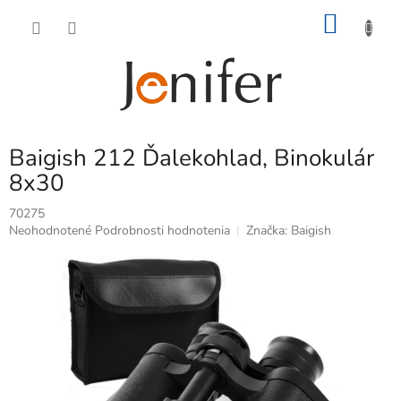
Prejsť
NÁKU
na
obsah
KOŠÍK
Baigish 212 Ďalekohlad, Binokulár
8x30
70275
Priemerné
Neohodnotené
Podrobnosti hodnotenia
Značka:
Baigish
hodnotenie
produktu
je
0,0
z
5
hviezdičiek.