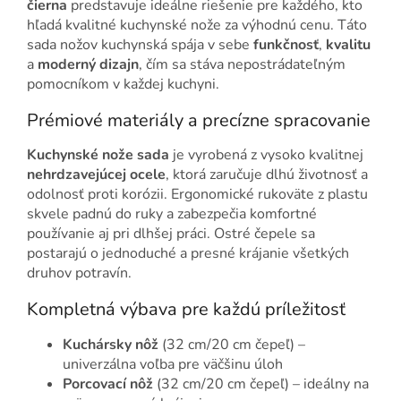
čierna
predstavuje ideálne riešenie pre každého, kto
hľadá kvalitné kuchynské nože za výhodnú cenu. Táto
sada nožov kuchynská spája v sebe
funkčnosť
,
kvalitu
a
moderný dizajn
, čím sa stáva nepostrádateľným
pomocníkom v každej kuchyni.
Prémiové materiály a precízne spracovanie
Kuchynské nože sada
je vyrobená z vysoko kvalitnej
nehrdzavejúcej ocele
, ktorá zaručuje dlhú životnosť a
odolnosť proti korózii. Ergonomické rukoväte z plastu
skvele padnú do ruky a zabezpečia komfortné
používanie aj pri dlhšej práci. Ostré čepele sa
postarajú o jednoduché a presné krájanie všetkých
druhov potravín.
Kompletná výbava pre každú príležitosť
Kuchársky nôž
(32 cm/20 cm čepeľ) –
univerzálna voľba pre väčšinu úloh
Porcovací nôž
(32 cm/20 cm čepeľ) – ideálny na