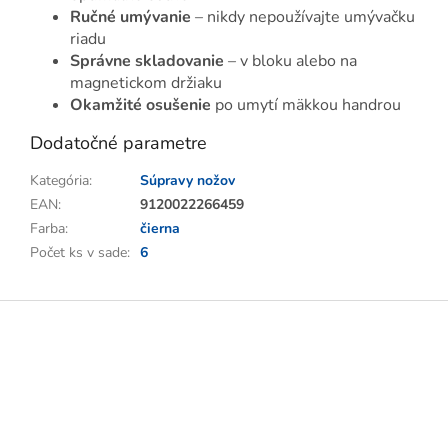
Ručné umývanie
– nikdy nepoužívajte umývačku
riadu
Správne skladovanie
– v bloku alebo na
magnetickom držiaku
Okamžité osušenie
po umytí mäkkou handrou
Dodatočné parametre
Kategória
:
Súpravy nožov
EAN
:
9120022266459
Farba
:
čierna
Počet ks v sade
:
6
Z
á
p
ä
t
i
e