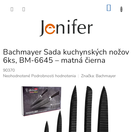
Prejsť
NÁKU
na
obsah
KOŠÍK
Bachmayer Sada kuchynských nožov
6ks, BM-6645 – matná čierna
90370
Priemerné
Neohodnotené
Podrobnosti hodnotenia
Značka:
Bachmayer
hodnotenie
produktu
je
0,0
z
5
hviezdičiek.