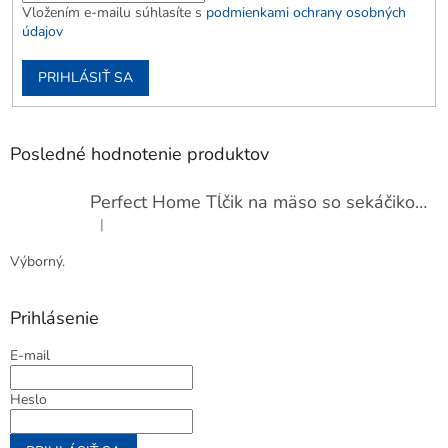
Vložením e-mailu súhlasíte s
podmienkami ochrany osobných
údajov
PRIHLÁSIŤ SA
Posledné hodnotenie produktov
Perfect Home Tĺčik na mäso so sekáčikom, 56893
|
Hodnotenie produktu je 5 z 5 hviezdičiek.
Výborný.
Prihlásenie
E-mail
Heslo