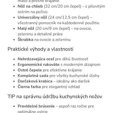
mäso a presné krájanie
Nôž na chlieb
(32 cm/20 cm čepeľ) – s pílovitým
ostrím na pečivo
Univerzálny nôž
(24 cm/12,5 cm čepeľ) –
všestranný pomocník na každodenné použitie
Malý nôž
(20 cm/9 cm čepeľ) – na ovocie,
zeleninu a detailné práce
Škrabka
na ovocie a zeleninu
Praktické výhody a vlastnosti
Nehrdzavejúca oceľ
pre dlhú životnosť
Ergonomické rukoväte
s moderným dizajnom
Ostré čepele
pre efektívne krájanie
Kompletná sada
pre všetky kuchynské úlohy
Darčeková krabica
– ideálny ako darček
Čierna farba
pre elegantný vzhľad
TIP na správnu údržbu kuchynských nožov
Pravidelné brúsenie
– aspoň raz ročne pre
optimálne ostrie