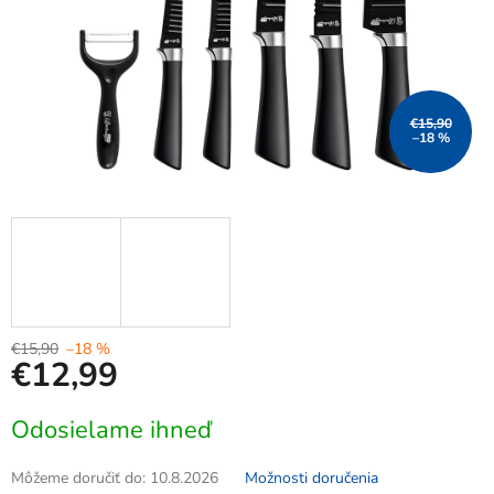
€15,90
–18 %
€15,90
–18 %
€12,99
Jednotková
Odosielame ihneď
cena:
Môžeme doručiť do:
10.8.2026
Možnosti doručenia