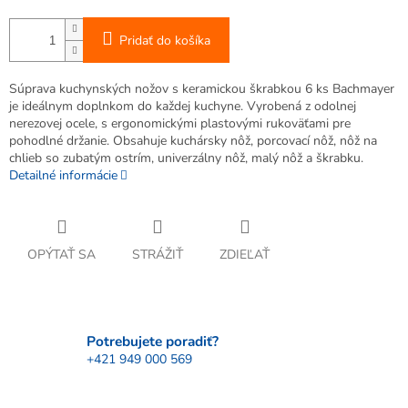
Pridať do košíka
Súprava kuchynských nožov s keramickou škrabkou 6 ks Bachmayer
je ideálnym doplnkom do každej kuchyne. Vyrobená z odolnej
nerezovej ocele, s ergonomickými plastovými rukoväťami pre
pohodlné držanie. Obsahuje kuchársky nôž, porcovací nôž, nôž na
chlieb so zubatým ostrím, univerzálny nôž, malý nôž a škrabku.
Detailné informácie
OPÝTAŤ SA
STRÁŽIŤ
ZDIEĽAŤ
Potrebujete poradiť?
+421 949 000 569