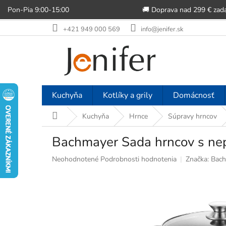
Pon-Pia 9:00-15:00
🚚 Doprava nad 299 € zad
Prejsť
+421 949 000 569
info@jenifer.sk
na
obsah
Kuchyňa
Kotlíky a grily
Domácnosť
Domov
Kuchyňa
Hrnce
Súpravy hrncov
Bachmayer Sada hrncov s ne
Priemerné
Neohodnotené
Podrobnosti hodnotenia
Značka:
Bach
hodnotenie
produktu
je
0,0
z
5
hviezdičiek.