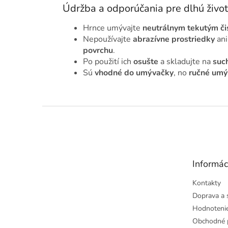
Údržba a odporúčania pre dlhú živo
Hrnce umývajte
neutrálnym tekutým či
Nepoužívajte
abrazívne prostriedky
an
povrchu
.
Po použití ich
osušte
a skladujte na
suc
Sú
vhodné do umývačky
, no
ručné umý
Z
á
p
ä
t
Informác
i
e
Kontakty
Doprava a 
Hodnoteni
Obchodné 