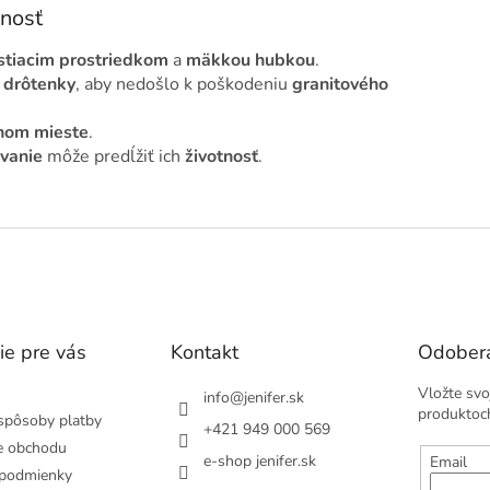
tnosť
stiacim prostriedkom
a
mäkkou hubkou
.
i
drôtenky
, aby nedošlo k poškodeniu
granitového
hom mieste
.
vanie
môže predĺžiť ich
životnosť
.
ie pre vás
Kontakt
Odobera
Vložte svo
info
@
jenifer.sk
produktoc
spôsoby platby
+421 949 000 569
e obchodu
e-shop jenifer.sk
Email
podmienky