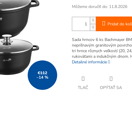
Môžeme doručiť do:
11.8.2026
Pridať do koš
Sada hrncov 6 ks Bachmayer BM-
nepriľnavým granitovým povrcho
tri hrnce rôznych veľkostí (20, 
rukoväťami a indukčným dnom. Hr
Detailné informácie
€112
–14 %
TLAČ
OPÝTAŤ SA