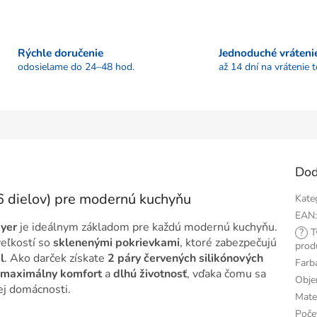
Rýchle doručenie
Jednoduché vráteni
odosielame do 24–48 hod.
až 14 dní na vrátenie 
Dod
 dielov) pre modernú kuchyňu
Kate
EAN
yer
je ideálnym základom pre každú modernú kuchyňu.
?
T
veľkostí so
sklenenými pokrievkami
, ktoré zabezpečujú
prod
l
. Ako darček získate
2 páry červených silikónových
Farb
maximálny komfort
a
dlhú životnosť
, vďaka čomu sa
Obj
j domácnosti.
Mate
Poče