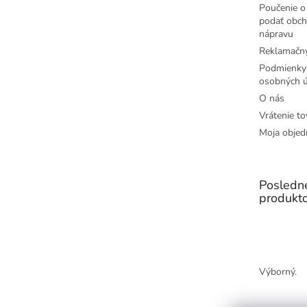
Poučenie o 
podať obch
nápravu
Reklamačný
Podmienky
osobných ú
O nás
Vrátenie to
Moja objed
Posledn
produkt
Výborný.