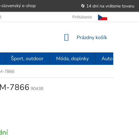
-slovenský e‑shop
🔄 14 dní na vrátenie tovaru
 OBCHODU
OBCHODNÉ PODMIENKY
Prihlásenie
POUČENIE O PRÁVE SP
NÁKUPNÝ
Prázdny košík
KOŠÍK
Šport, outdoor
Móda, doplnky
Auto-moto
BM-7866
 BM-7866
90438
dní