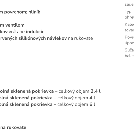
sade
Typ
ým povrchom
;
hliník
ohre
Kate
m ventilom
tova
ákov
vrátane
indukcie
Povr
ervených silikónových návlekov
na rukoväte
úpra
Súča
bale
olná sklenená pokrievka
– celkový objem
2,4 l
olná sklenená pokrievka
– celkový objem
4 l
olná sklenená pokrievka
– celkový objem
6 l
 na rukoväte