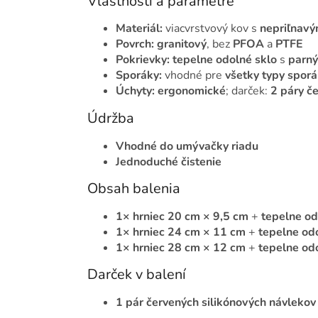
Vlastnosti a parametre
Materiál:
viacvrstvový kov s
nepriľnav
Povrch:
granitový
, bez
PFOA
a
PTFE
Pokrievky:
tepelne odolné sklo
s
parný
Sporáky:
vhodné pre
všetky typy spor
Úchyty:
ergonomické
; darček:
2 páry č
Údržba
Vhodné do umývačky riadu
Jednoduché čistenie
Obsah balenia
1× hrniec 20 cm × 9,5 cm
+
tepelne od
1× hrniec 24 cm × 11 cm
+
tepelne od
1× hrniec 28 cm × 12 cm
+
tepelne od
Darček v balení
1 pár červených silikónových návlekov