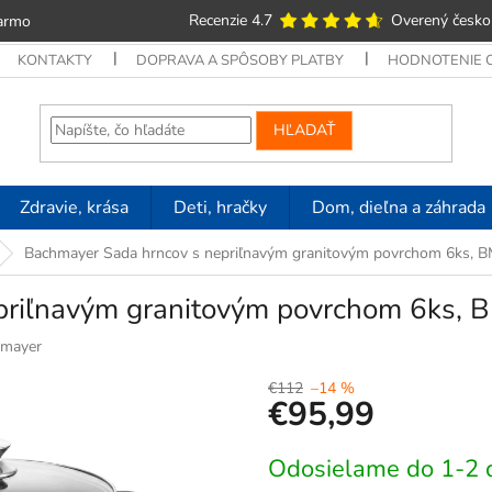
Recenzie 4.7
Overený česko
armo
KONTAKTY
DOPRAVA A SPÔSOBY PLATBY
HODNOTENIE
HĽADAŤ
Zdravie, krása
Deti, hračky
Dom, dieľna a záhrada
Bachmayer Sada hrncov s nepriľnavým granitovým povrchom 6ks, 
priľnavým granitovým povrchom 6ks,
mayer
€112
–14 %
€95,99
Jednotková
Odosielame do 1-2 
cena: