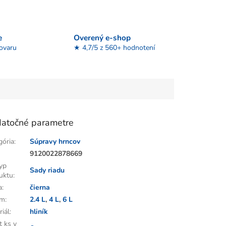
e
Overený e-shop
tovaru
★ 4,7/5 z 560+ hodnotení
atočné parametre
gória
:
Súpravy hrncov
:
9120022878669
yp
Sady riadu
uktu
:
a
:
čierna
em
:
2.4 L
,
4 L
,
6 L
riál
:
hliník
t ks v