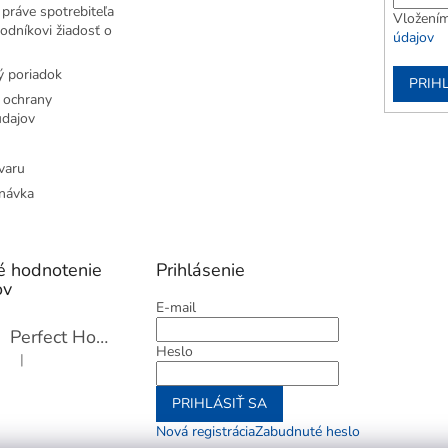
práve spotrebiteľa
Vložením
odníkovi žiadosť o
údajov
 poriadok
PRIH
 ochrany
dajov
varu
návka
é hodnotenie
Prihlásenie
ov
E-mail
Perfect Home Tĺčik na mäso so sekáčikom, 56893
Heslo
|
Hodnotenie produktu je 5 z 5 hviezdičiek.
PRIHLÁSIŤ SA
Nová registrácia
Zabudnuté heslo