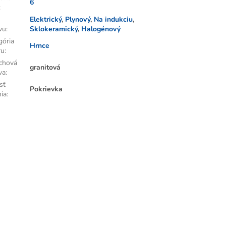
6
:
Elektrický
,
Plynový
,
Na indukciu
,
vu
:
Sklokeramický
,
Halogénový
gória
Hrnce
ru
:
chová
granitová
va
:
sť
Pokrievka
nia
: