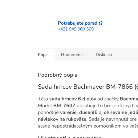
Potrebujete poradiť?
+421 949 000 569
Popis
Hodnotenie
Diskusia
Podrobný popis
Sada hrncov Bachmayer BM-7866 (6
Táto
sada hrncov 6 dielov
od značky
Bachma
Model
BM-7607
obsahuje tri hrnce rôznych 
pohodlné
varenie
,
dusenIE
aj
ohrievanie jedá
návlekov na rukoväte
. Sada je navrhnutá pre
stane nepostrádateľným pomocníkom vo vaše