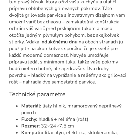
ten pravý kúsok, ktorý oživí vašu kuchyňu a uľahčí
prípravu obľúbených grilovaných pokrmov. Táto
dvojitá grilovacia panvica s inovatívnym dizajnom vám
umožní variť bez chaosu – zamykateľná konštrukcia
ochráni váš varič pred prskajúcim tukom a mäso
otočíte jedným plynulým pohybom, bez akejkoľvek
stierky. Vďaka
indukčnému dnu
na oboch stranách ju
použijete na akomkoľvek sporáku, čo je skvelé pre
každú modernú domácnosť. Navyše umožňuje
prípravu jedál s minimom tuku, takže vaše pokrmy
budú nielen chutné, ale aj zdravšie. Dva druhy
povrchu – hladký na vyprážanie a reliéfny ako grilovací
rošt – nahradia dve samostatné panvice.
Technické parametre
Materiál:
liaty hliník, mramorovaný nepriľnavý
povrch
Plochy:
hladká + reliéfna (rošt)
Rozmer:
32×24×7,5 cm
Kompatibilita:
plyn, elektrika, sklokeramika,