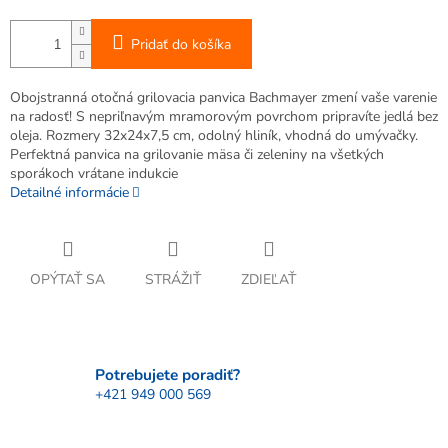
Pridať do košíka
Obojstranná otočná grilovacia panvica Bachmayer zmení vaše varenie
na radosť! S nepriľnavým mramorovým povrchom pripravíte jedlá bez
oleja. Rozmery 32x24x7,5 cm, odolný hliník, vhodná do umývačky.
Perfektná panvica na grilovanie mäsa či zeleniny na všetkých
sporákoch vrátane indukcie
Detailné informácie
OPÝTAŤ SA
STRÁŽIŤ
ZDIEĽAŤ
Potrebujete poradiť?
+421 949 000 569