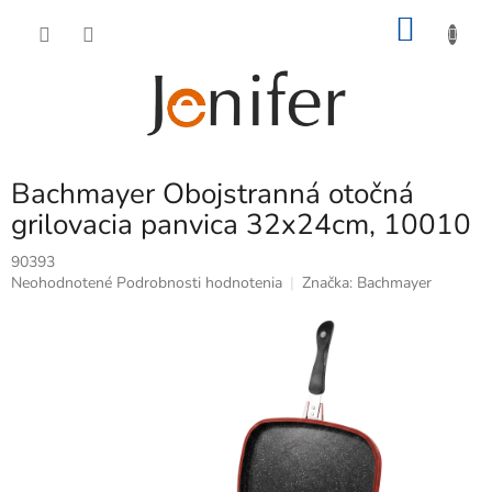
Prejsť
NÁKU
na
obsah
KOŠÍK
Bachmayer Obojstranná otočná
grilovacia panvica 32x24cm, 10010
90393
Priemerné
Neohodnotené
Podrobnosti hodnotenia
Značka:
Bachmayer
hodnotenie
produktu
je
0,0
z
5
hviezdičiek.