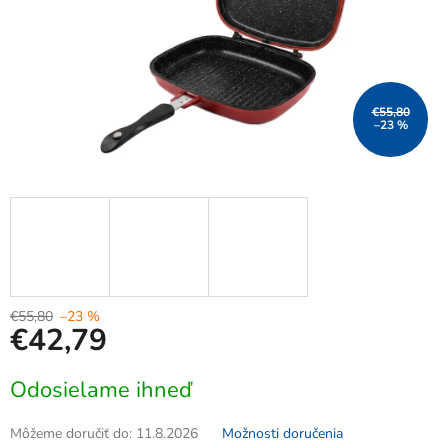
€55,80
–23 %
€55,80
–23 %
€42,79
Jednotková
Odosielame ihneď
cena:
Môžeme doručiť do:
11.8.2026
Možnosti doručenia