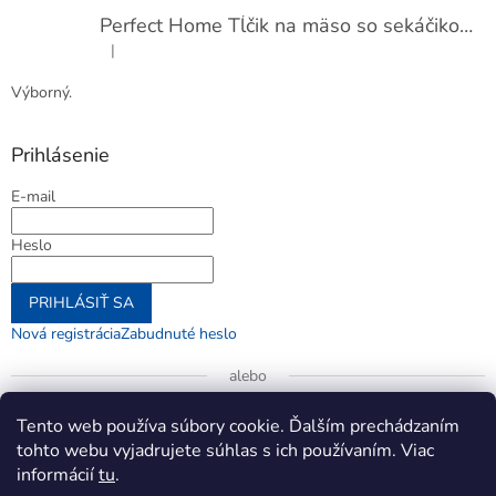
Perfect Home Tĺčik na mäso so sekáčikom, 56893
|
Hodnotenie produktu je 5 z 5 hviezdičiek.
Výborný.
Prihlásenie
E-mail
Heslo
PRIHLÁSIŤ SA
Nová registrácia
Zabudnuté heslo
alebo
Prihlásiť sa cez Google
Tento web používa súbory cookie. Ďalším prechádzaním
tohto webu vyjadrujete súhlas s ich používaním. Viac
informácií
tu
.