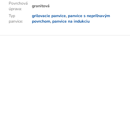
Povrchová
granitová
úprava
:
Typ
grilovacie panvice
,
panvice s nepriľnavým
panvice
:
povrchom
,
panvice na indukciu
Z
á
p
ä
t
i
e