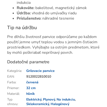
indukcia
Rukoväte:
bakelitové, magnetický zámok
Údržba:
vhodná do umývačky riadu
Príslušenstvo:
náhradné tesnenie
Tip na údržbu
Pre dlhšiu životnosť panvice odporúčame po každom
použití jemne umyť teplou vodou s jemným čistiacim
prostriedkom. Vyhýbajte sa ostrým predmetom, ktoré
by mohli poškriabať nepriľnavý povrch.
Dodatočné parametre
Kategória
:
Grilovacie panvice
EAN
:
9120022810010
Farba
:
červená
Priemer
:
32 cm
Materiál
:
hliník
Typ
Elektrický
,
Plynový
,
Na indukciu
,
ohrevu
:
Sklokeramický
,
Halogénový