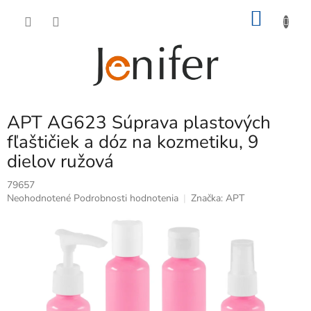
Prejsť
NÁKU
na
obsah
KOŠÍK
APT AG623 Súprava plastových
fľaštičiek a dóz na kozmetiku, 9
dielov ružová
79657
Priemerné
Neohodnotené
Podrobnosti hodnotenia
Značka:
APT
hodnotenie
produktu
je
0,0
z
5
hviezdičiek.