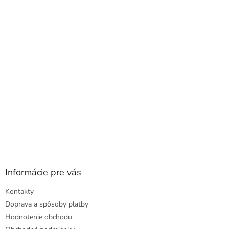
ä
t
i
e
Informácie pre vás
Kontakty
Doprava a spôsoby platby
Hodnotenie obchodu