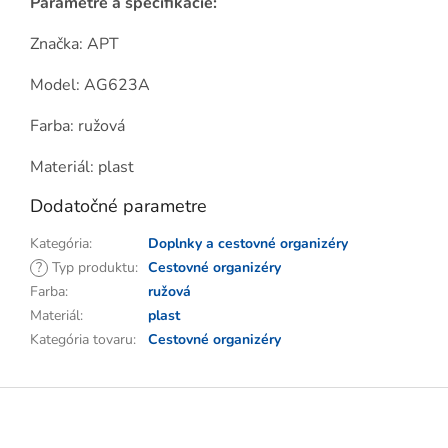
Parametre a špecifikácie:
Značka: APT
Model: AG623A
Farba: ružová
Materiál: plast
Dodatočné parametre
Kategória
:
Doplnky a cestovné organizéry
?
Typ produktu
:
Cestovné organizéry
Farba
:
ružová
Materiál
:
plast
Kategória tovaru
:
Cestovné organizéry
Z
á
p