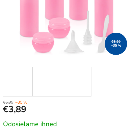
€5,99
–35 %
€5,99
–35 %
€3,89
Jednotková
Odosielame ihneď
cena: