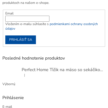
produktoch na našom e-shope.
Email
Vložením e-mailu súhlasíte s
podmienkami ochrany osobných
údajov
PRIHLÁSIŤ SA
Posledné hodnotenie produktov
Perfect Home Tĺčik na mäso so sekáčikom, 56893
|
Hodnotenie produktu je 5 z 5 hviezdičiek.
Výborný.
Prihlásenie
E-mail