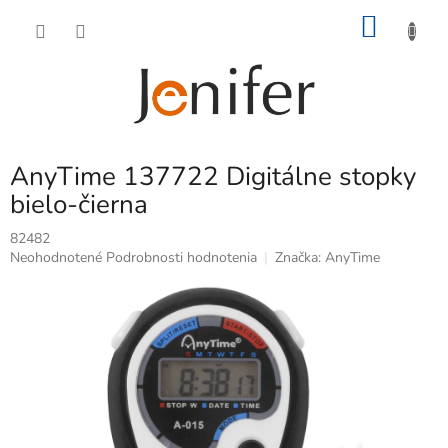
Prejsť
NÁKU
na
obsah
KOŠÍK
AnyTime 137722 Digitálne stopky
bielo-čierna
82482
Priemerné
Neohodnotené
Podrobnosti hodnotenia
Značka:
AnyTime
hodnotenie
produktu
je
0,0
z
5
hviezdičiek.