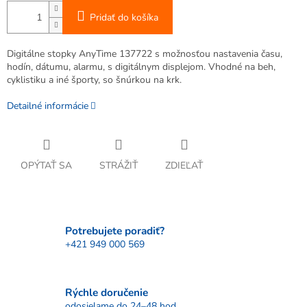
Pridať do košíka
Digitálne stopky AnyTime 137722 s možnosťou nastavenia času,
hodín, dátumu, alarmu, s digitálnym displejom. Vhodné na beh,
cyklistiku a iné športy, so šnúrkou na krk.
Detailné informácie
OPÝTAŤ SA
STRÁŽIŤ
ZDIEĽAŤ
Potrebujete poradiť?
+421 949 000 569
Rýchle doručenie
odosielame do 24–48 hod.