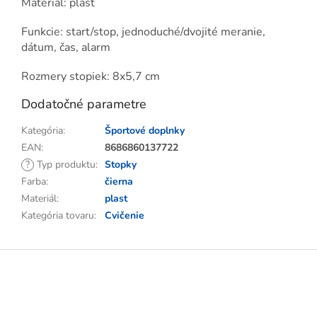
Materiál: plast
Funkcie: start/stop, jednoduché/dvojité meranie,
dátum, čas, alarm
Rozmery stopiek: 8x5,7 cm
Dodatočné parametre
Kategória
:
Športové doplnky
EAN
:
8686860137722
?
Typ produktu
:
Stopky
Farba
:
čierna
Materiál
:
plast
Kategória tovaru
:
Cvičenie
Z
á
p
ä