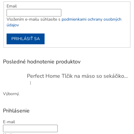
Email
Vložením e-mailu súhlasíte s
podmienkami ochrany osobných
údajov
PRIHLÁSIŤ SA
Posledné hodnotenie produktov
Perfect Home Tĺčik na mäso so sekáčikom, 56893
|
Hodnotenie produktu je 5 z 5 hviezdičiek.
Výborný.
Prihlásenie
E-mail