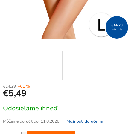
€14,29
–61 %
€14,29
–61 %
€5,49
Jednotková
Odosielame ihneď
cena:
Môžeme doručiť do:
11.8.2026
Možnosti doručenia