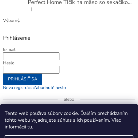
Perfect Home Tĺčik na mäso so sekáčikom, 56893
|
Hodnotenie produktu je 5 z 5 hviezdičiek.
Výborný.
Prihlásenie
E-mail
Heslo
PRIHLÁSIŤ SA
Nová registrácia
Zabudnuté heslo
alebo
Prihlásiť sa cez Google
Tento web používa súbory cookie. Ďalším prechádzaním
tohto webu vyjadrujete súhlas s ich používaním. Viac
informácií
tu
.