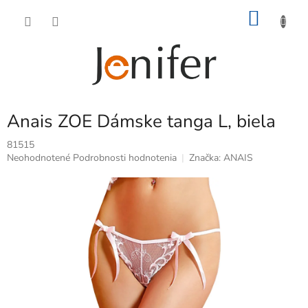
Prejsť
NÁKU
na
obsah
KOŠÍK
Anais ZOE Dámske tanga L, biela
81515
Priemerné
Neohodnotené
Podrobnosti hodnotenia
Značka:
ANAIS
hodnotenie
produktu
je
0,0
z
5
hviezdičiek.