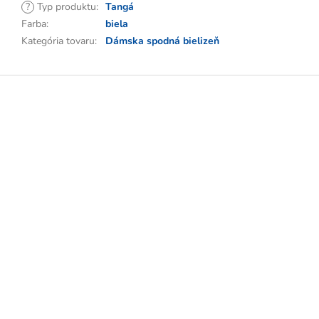
?
Typ produktu
:
Tangá
Farba
:
biela
Kategória tovaru
:
Dámska spodná bielizeň
Z
á
p
ä
t
i
e