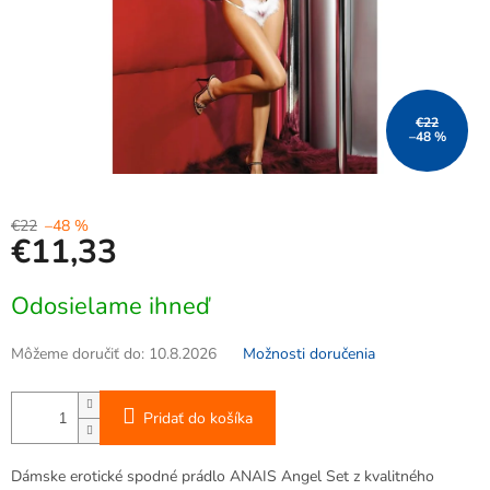
€22
–48 %
€22
–48 %
€11,33
Jednotková
Odosielame ihneď
cena:
Môžeme doručiť do:
10.8.2026
Možnosti doručenia
Pridať do košíka
Dámske erotické spodné prádlo ANAIS Angel Set z kvalitného