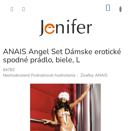
Prejsť
NÁKU
na
obsah
KOŠÍK
ANAIS Angel Set Dámske erotické
spodné prádlo, biele, L
84782
Priemerné
Neohodnotené
Podrobnosti hodnotenia
Značka:
ANAIS
hodnotenie
produktu
je
0,0
z
5
hviezdičiek.