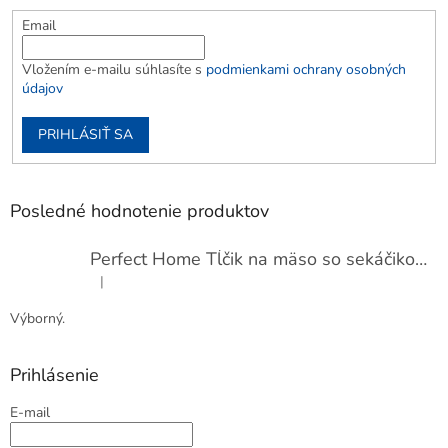
Email
Vložením e-mailu súhlasíte s
podmienkami ochrany osobných
údajov
PRIHLÁSIŤ SA
Posledné hodnotenie produktov
Perfect Home Tĺčik na mäso so sekáčikom, 56893
|
Hodnotenie produktu je 5 z 5 hviezdičiek.
Výborný.
Prihlásenie
E-mail