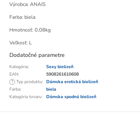
Výrobca: ANAIS
Farba: biela
Hmotnosť: 0,08kg
Veľkosť: L
Dodatočné parametre
Kategória
:
Sexy bielizeň
EAN
:
5908261610608
?
Typ produktu
:
Dámska erotická bielizeň
Farba
:
biela
Kategória tovaru
:
Dámska spodná bielizeň
Z
á
p
ä