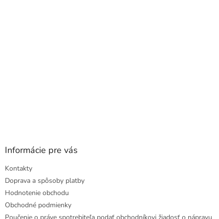
t
i
e
Informácie pre vás
Kontakty
Doprava a spôsoby platby
Hodnotenie obchodu
Obchodné podmienky
Poučenie o práve spotrebiteľa podať obchodníkovi žiadosť o nápravu