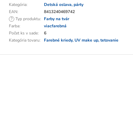
Kategória
:
Detská oslava, párty
EAN
:
8413240469742
?
Typ produktu
:
Farby na tvár
Farba
:
viacfarebná
Počet ks v sade
:
6
Kategória tovaru
:
Farebné kriedy, UV make up, tetovanie
Z
á
p
ä
t
i
e