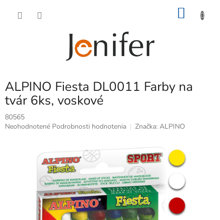
Prejsť
NÁKU
na
obsah
KOŠÍK
ALPINO Fiesta DL0011 Farby na
tvár 6ks, voskové
80565
Priemerné
Neohodnotené
Podrobnosti hodnotenia
Značka:
ALPINO
hodnotenie
produktu
je
0,0
z
5
hviezdičiek.