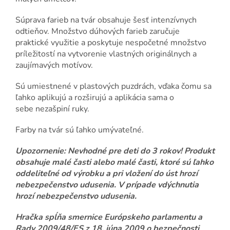
Súprava farieb na tvár obsahuje šesť intenzívnych
odtieňov. Množstvo dúhových farieb zaručuje
praktické využitie a poskytuje nespočetné množstvo
príležitostí na vytvorenie vlastných originálnych a
zaujímavých motívov.
Sú umiestnené v plastových puzdrách, vďaka čomu sa
ľahko aplikujú a rozširujú a aplikácia sama o
sebe nezašpiní ruky.
Farby na tvár sú ľahko umývateľné.
Upozornenie: Nevhodné pre deti do 3 rokov! Produkt
obsahuje malé časti alebo malé časti, ktoré sú ľahko
oddeliteľné od výrobku a pri vložení do úst hrozí
nebezpečenstvo udusenia. V prípade vdýchnutia
hrozí nebezpečenstvo udusenia.
Hračka spĺňa smernice Európskeho parlamentu a
Rady 2009/48/ES z 18. júna 2009 o bezpečnosti