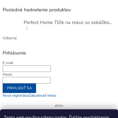
Posledné hodnotenie produktov
Perfect Home Tĺčik na mäso so sekáčikom, 56893
|
Hodnotenie produktu je 5 z 5 hviezdičiek.
Výborný.
Prihlásenie
E-mail
Heslo
PRIHLÁSIŤ SA
Nová registrácia
Zabudnuté heslo
alebo
Prihlásiť sa cez Google
Tento web používa súbory cookie. Ďalším prechádzaním