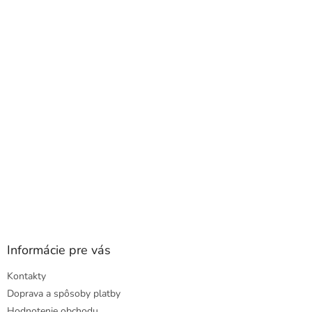
p
ä
t
i
e
Informácie pre vás
Kontakty
Doprava a spôsoby platby
Hodnotenie obchodu