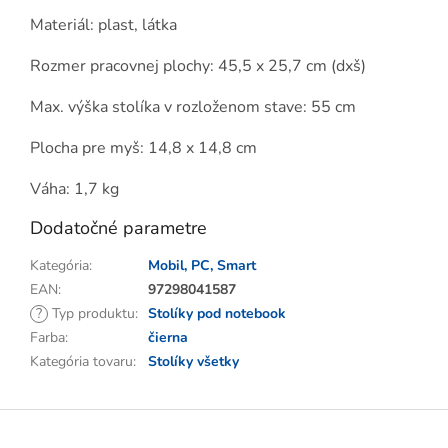
Materiál: plast, látka
Rozmer pracovnej plochy: 45,5 x 25,7 cm (dxš)
Max. výška stolíka v rozloženom stave: 55 cm
Plocha pre myš: 14,8 x 14,8 cm
Váha: 1,7 kg
Dodatočné parametre
Kategória
:
Mobil, PC, Smart
EAN
:
97298041587
?
Typ produktu
:
Stolíky pod notebook
Farba
:
čierna
Kategória tovaru
:
Stolíky všetky
Z
á