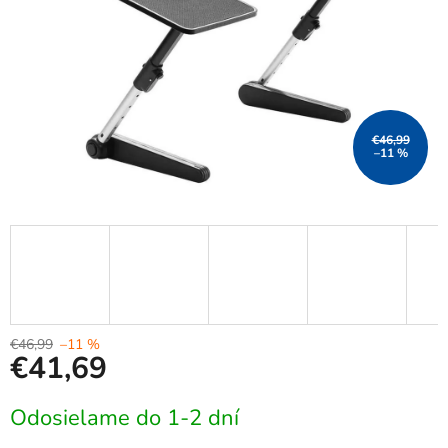
€46,99
–11 %
€46,99
–11 %
€41,69
Jednotková
Odosielame do 1-2 dní
cena: