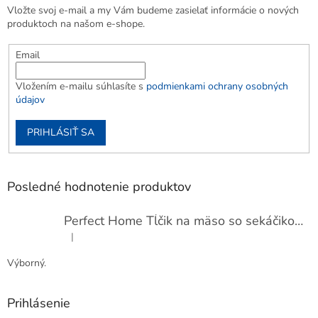
Vložte svoj e-mail a my Vám budeme zasielať informácie o nových
produktoch na našom e-shope.
Email
Vložením e-mailu súhlasíte s
podmienkami ochrany osobných
údajov
PRIHLÁSIŤ SA
Posledné hodnotenie produktov
Perfect Home Tĺčik na mäso so sekáčikom, 56893
|
Hodnotenie produktu je 5 z 5 hviezdičiek.
Výborný.
Prihlásenie