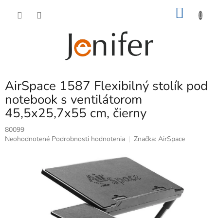
Prejsť
NÁKU
na
obsah
KOŠÍK
AirSpace 1587 Flexibilný stolík pod
notebook s ventilátorom
45,5x25,7x55 cm, čierny
80099
Priemerné
Neohodnotené
Podrobnosti hodnotenia
Značka:
AirSpace
hodnotenie
produktu
je
0,0
z
5
hviezdičiek.