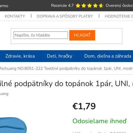
Recenzie 4.7
Overený česko
armo
KONTAKTY
DOPRAVA A SPÔSOBY PLATBY
HODNOTENIE
HĽADAŤ
Zdravie, krása
Deti, hračky
Dom, dieľna a záhrada
Aichuang NO.8051-222 Textilné podpätníky do topánok 1pár, UNI, modr
né podpätníky do topánok 1pár, UNI,
uang
€1,79
Jednotková
Odosielame ihneď
cena: