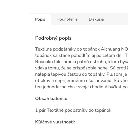
Popis
Hodnotenie
Diskusia
Podrobný popis
Textilné podpätníky do topánok Aichuang N
topánok sa stane pohodlím aj po celom dni. T
Rovnako tak chránia pätnú ostrohu, ktorá bý
vďaka tomu, že sa prispôsobia nohe. Sú prot
nalepia lepivou častou do topánky. Plusom je
otlakov a nepríjemnému ošuchovaniu. Sú vhod
len jednoducho chce svoje chodidlá hýčkať poč
Obsah balenia:
1 pár Textilné podpätníky do topánok
Kľúčové vlastnosti: