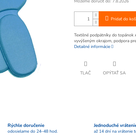
Môžeme doručiť do:
7.8.2026
Pridať do koš
Textilné podpätníky do topánok 
vyvýšeným okrajom, podpora pre 
Detailné informácie
TLAČ
OPÝTAŤ SA
Rýchle doručenie
Jednoduché vráteni
odosielame do 24–48 hod.
až 14 dní na vrátenie 