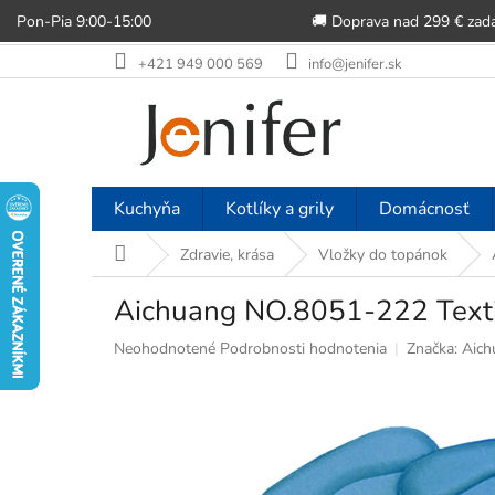
Pon-Pia 9:00-15:00
🚚 Doprava nad 299 € zad
Prejsť
+421 949 000 569
info@jenifer.sk
na
obsah
Kuchyňa
Kotlíky a grily
Domácnosť
Domov
Zdravie, krása
Vložky do topánok
Aichuang NO.8051-222 Textil
Priemerné
Neohodnotené
Podrobnosti hodnotenia
Značka:
Aich
hodnotenie
produktu
je
0,0
z
5
hviezdičiek.