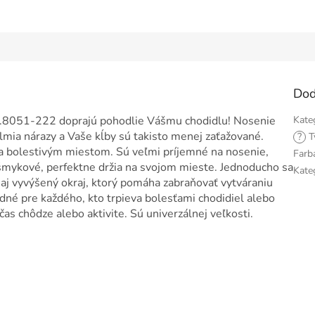
Dod
O.8051-222 doprajú pohodlie Vášmu chodidlu! Nosenie
Kate
lmia nárazy a Vaše kĺby sú takisto menej zaťažované.
?
T
va bolestivým miestom. Sú veľmi príjemné na nosenie,
Farb
išmykové, perfektne držia na svojom mieste. Jednoducho sa
Kate
 aj vyvýšený okraj, ktorý pomáha zabraňovať vytváraniu
né pre každého, kto trpieva bolesťami chodidiel alebo
as chôdze alebo aktivite. Sú univerzálnej veľkosti.