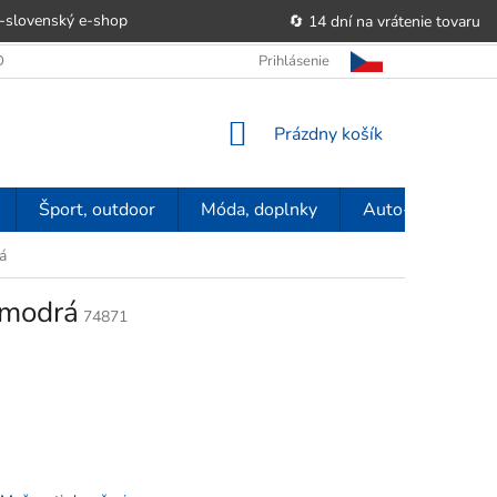
-slovenský e‑shop
🔄 14 dní na vrátenie tovaru
 OBCHODU
OBCHODNÉ PODMIENKY
Prihlásenie
POUČENIE O PRÁVE SP
NÁKUPNÝ
Prázdny košík
KOŠÍK
Šport, outdoor
Móda, doplnky
Auto-moto
á
 modrá
74871