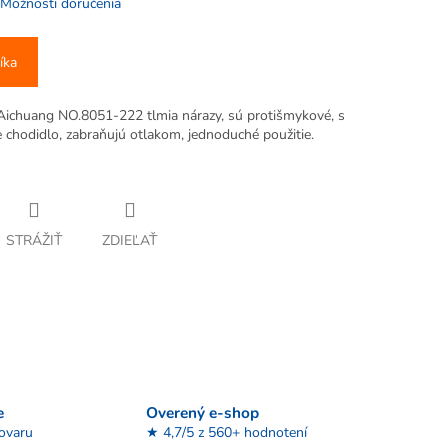
Možnosti doručenia
íka
Aichuang NO.8051-222 tlmia nárazy, sú protišmykové, s
chodidlo, zabraňujú otlakom, jednoduché použitie.
STRÁŽIŤ
ZDIEĽAŤ
e
Overený e-shop
tovaru
★ 4,7/5 z 560+ hodnotení