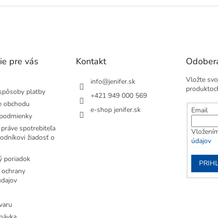
ie pre vás
Kontakt
Odobera
Vložte svo
info
@
jenifer.sk
produktoc
spôsoby platby
+421 949 000 569
e obchodu
e-shop jenifer.sk
Email
podmienky
práve spotrebiteľa
Vložením
odníkovi žiadosť o
údajov
 poriadok
PRIH
 ochrany
dajov
varu
návka