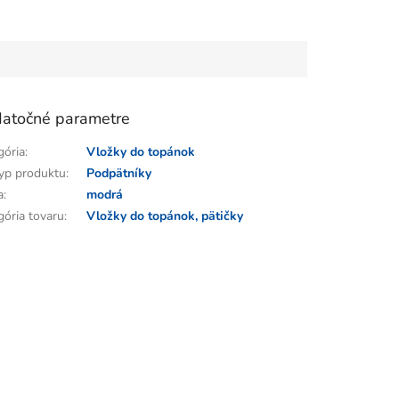
atočné parametre
gória
:
Vložky do topánok
yp produktu
:
Podpätníky
a
:
modrá
gória tovaru
:
Vložky do topánok, pätičky