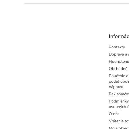
Z
á
p
ä
t
Informác
i
e
Kontakty
Doprava a 
Hodnoteni
Obchodné 
Poučenie o 
podať obch
nápravu
Reklamačný
Podmienky
osobných ú
O nás
Vrátenie to
Moja objed