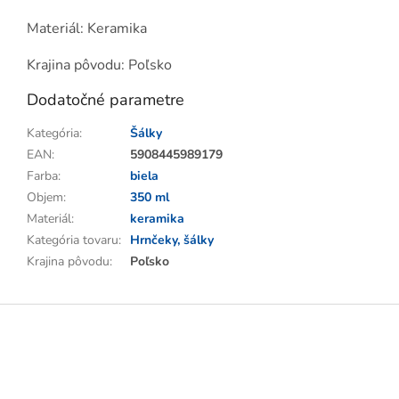
Materiál: Keramika
Krajina pôvodu: Poľsko
Dodatočné parametre
Kategória
:
Šálky
EAN
:
5908445989179
Farba
:
biela
Objem
:
350 ml
Materiál
:
keramika
Kategória tovaru
:
Hrnčeky, šálky
Krajina pôvodu
:
Poľsko
Z
á
p
ä
t