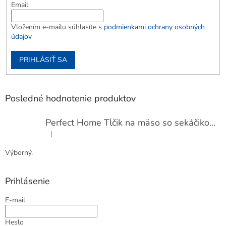
Email
Vložením e-mailu súhlasíte s
podmienkami ochrany osobných
údajov
PRIHLÁSIŤ SA
Posledné hodnotenie produktov
Perfect Home Tĺčik na mäso so sekáčikom, 56893
|
Hodnotenie produktu je 5 z 5 hviezdičiek.
Výborný.
Prihlásenie
E-mail
Heslo