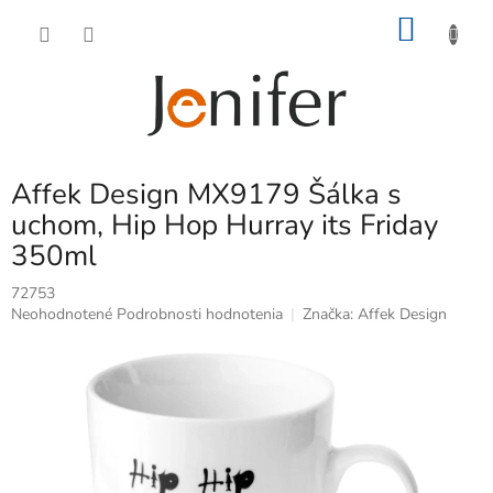
Prejsť
NÁKU
na
obsah
KOŠÍK
Affek Design MX9179 Šálka s
uchom, Hip Hop Hurray its Friday
350ml
72753
Priemerné
Neohodnotené
Podrobnosti hodnotenia
Značka:
Affek Design
hodnotenie
produktu
je
0,0
z
5
hviezdičiek.