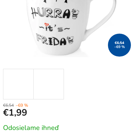
€6,54
–69 %
€6,54
–69 %
€1,99
Jednotková
Odosielame ihneď
cena: