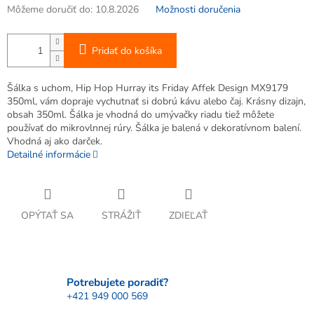
Môžeme doručiť do:
10.8.2026
Možnosti doručenia
Pridať do košíka
Šálka s uchom, Hip Hop Hurray its Friday Affek Design MX9179
350ml, vám dopraje vychutnať si dobrú kávu alebo čaj. Krásny dizajn,
obsah 350ml. Šálka je vhodná do umývačky riadu tiež môžete
používať do mikrovlnnej rúry. Šálka je balená v dekoratívnom balení.
Vhodná aj ako darček.
Detailné informácie
OPÝTAŤ SA
STRÁŽIŤ
ZDIEĽAŤ
Potrebujete poradiť?
+421 949 000 569