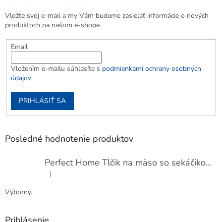
Vložte svoj e-mail a my Vám budeme zasielať informácie o nových
produktoch na našom e-shope.
Email
Vložením e-mailu súhlasíte s
podmienkami ochrany osobných
údajov
PRIHLÁSIŤ SA
Posledné hodnotenie produktov
Perfect Home Tĺčik na mäso so sekáčikom, 56893
|
Hodnotenie produktu je 5 z 5 hviezdičiek.
Výborný.
Prihlásenie