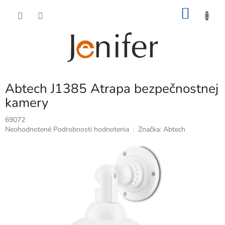
Prejsť
NÁKU
na
obsah
KOŠÍK
Abtech J1385 Atrapa bezpečnostnej
kamery
69072
Priemerné
Neohodnotené
Podrobnosti hodnotenia
Značka:
Abtech
hodnotenie
produktu
je
0,0
z
5
hviezdičiek.