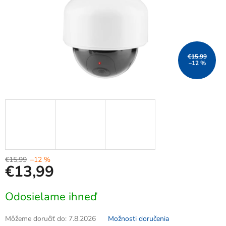
€15,99
–12 %
€15,99
–12 %
€13,99
Jednotková
Odosielame ihneď
cena:
Môžeme doručiť do:
7.8.2026
Možnosti doručenia