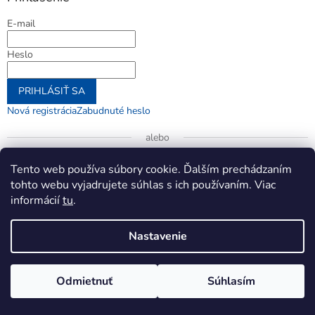
E-mail
Heslo
PRIHLÁSIŤ SA
Nová registrácia
Zabudnuté heslo
alebo
Prihlásiť sa cez Google
Tento web používa súbory cookie. Ďalším prechádzaním
tohto webu vyjadrujete súhlas s ich používaním. Viac
informácií
tu
.
Vytvoril Shoptet
Nastavenie
Copyright 2026
jenifer.sk
. Všetky práva vyhradené.
Upraviť
Odmietnuť
Súhlasím
nastavenie cookies