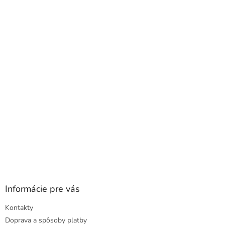
á
p
ä
t
i
e
Informácie pre vás
Kontakty
Doprava a spôsoby platby