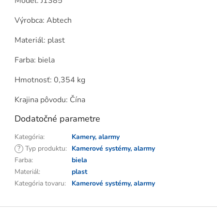
Model: J1385
Výrobca: Abtech
Materiál: plast
Farba: biela
Hmotnosť: 0,354 kg
Krajina pôvodu: Čína
Dodatočné parametre
Kategória
:
Kamery, alarmy
?
Typ produktu
:
Kamerové systémy, alarmy
Farba
:
biela
Materiál
:
plast
Kategória tovaru
:
Kamerové systémy, alarmy
Z