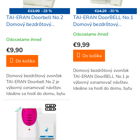
r
d
o
u
€13,90
–28 %
€14,29
–30 %
d
k
TAI-ERAN Doorbell No.2
TAI-ERAN DoorBELL No.1
u
t
Domový bezdrôtový
Domový bezdrôtový
k
o
zvonček
zvonček 100 m
Odosielame ihneď
Priemerné
t
v
Odosielame ihneď
hodnotenie
€9,99
o
produktu
€9,90
v
je
Do košíka
5,0
Do košíka
z
Domový bezdrôtový zvonček
5
Domový bezdrôtový zvonček
TAI-ERAN DoorBELL No.1 je
hviezdičiek.
TAI-ERAN Doorbell No.2 je
výborný oznamovač návštev.
výborný oznamovač návštev.
Ideálne sa hodí do domu, bytu
Ideálne sa hodí do domu, bytu
alebo kancelárie. Melódiu
alebo kancelárie. Melódiu
zvončeka si môžete vybrať s
zvončeka si môžete vybrať s
pomedzi 32 melódií. Zvonček
medzi 32 melódií. Zvonček má
má moderný vzhľad a hodí sa
moderný vzhľad a hodí sa do
do...
každej...