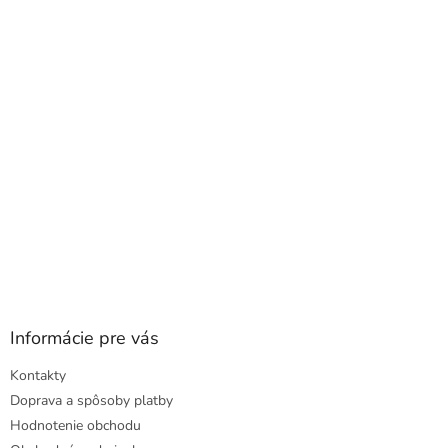
a
ä
c
t
i
i
e
e
p
r
v
k
y
v
ý
p
i
s
u
Informácie pre vás
Kontakty
Doprava a spôsoby platby
Hodnotenie obchodu