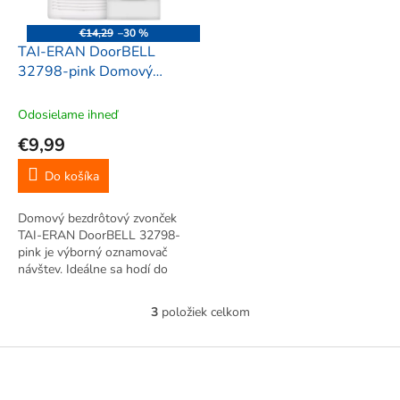
€14,29
–30 %
TAI-ERAN DoorBELL
32798-pink Domový
bezdrôtový zvonček
Odosielame ihneď
€9,99
Do košíka
Domový bezdrôtový zvonček
TAI-ERAN DoorBELL 32798-
pink je výborný oznamovač
návštev. Ideálne sa hodí do
domu, bytu alebo kancelárie.
Melódiu zvončeka si môžete
3
položiek celkom
O
vybrať s pomedzi 32 melódií.
v
Zvonček má moderný vzhľad a
l
Z
hodí sa do...
á
á
d
p