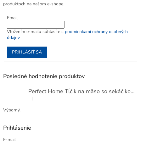
produktoch na našom e-shope.
Email
Vložením e-mailu súhlasíte s
podmienkami ochrany osobných
údajov
PRIHLÁSIŤ SA
Posledné hodnotenie produktov
Perfect Home Tĺčik na mäso so sekáčikom, 56893
|
Hodnotenie produktu je 5 z 5 hviezdičiek.
Výborný.
Prihlásenie
E-mail