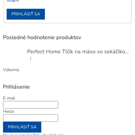
údajov
PRIHLÁSIŤ SA
Posledné hodnotenie produktov
Perfect Home Tĺčik na mäso so sekáčikom, 56893
|
Hodnotenie produktu je 5 z 5 hviezdičiek.
Výborný.
Prihlásenie
E-mail
Heslo
PRIHLÁSIŤ SA