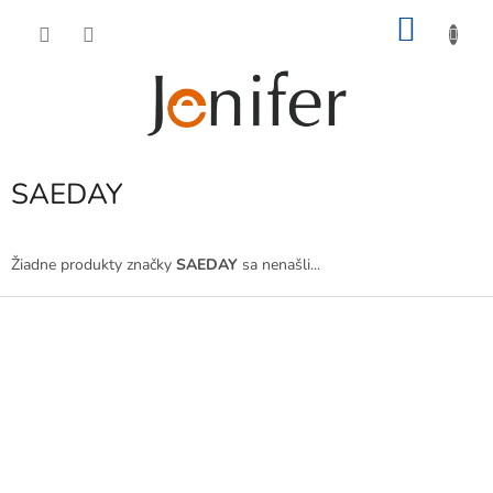
Prejsť
NÁKU
na
obsah
KOŠÍK
SAEDAY
Žiadne produkty značky
SAEDAY
sa nenašli...
Z
á
p
ä
t
i
e