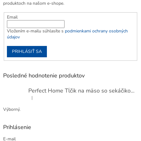
produktoch na našom e-shope.
Email
Vložením e-mailu súhlasíte s
podmienkami ochrany osobných
údajov
PRIHLÁSIŤ SA
Posledné hodnotenie produktov
Perfect Home Tĺčik na mäso so sekáčikom, 56893
|
Hodnotenie produktu je 5 z 5 hviezdičiek.
Výborný.
Prihlásenie
E-mail