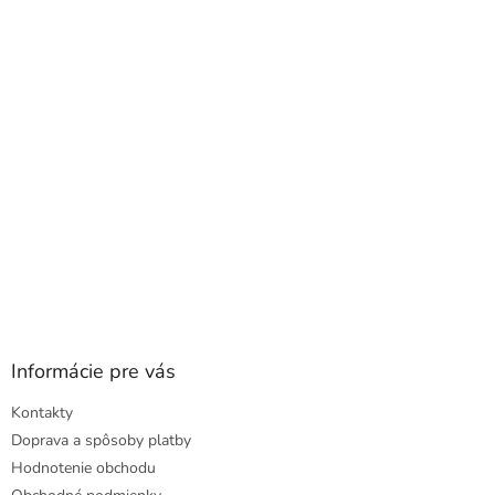
a
ä
c
t
i
i
e
e
p
r
v
k
y
v
ý
p
i
s
u
Informácie pre vás
Kontakty
Doprava a spôsoby platby
Hodnotenie obchodu