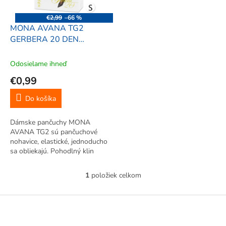
r
d
o
u
€2,99
–66 %
d
k
MONA AVANA TG2
u
t
GERBERA 20 DEN
k
o
Dámske pančuchy S,
t
v
hnedá
Odosielame ihneď
o
€0,99
v
Do košíka
Dámske pančuchy MONA
AVANA TG2 sú pančuchové
nohavice, elastické, jednoducho
sa obliekajú. Pohodlný klin
(veľkosť 2, 3, 4), sed (veľkosť 5)
a zosilnená špička.
1
položiek celkom
O
v
l
Z
á
á
d
p