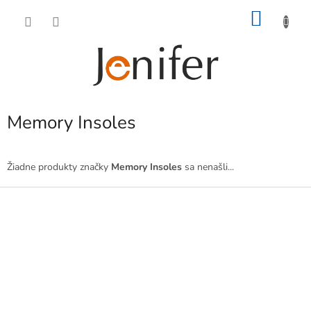
Prejsť
NÁKU
na
obsah
KOŠÍK
Memory Insoles
Žiadne produkty značky
Memory Insoles
sa nenašli...
Z
á
p
ä
t
i
e