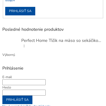
údajov
PRIHLÁSIŤ SA
Posledné hodnotenie produktov
Perfect Home Tĺčik na mäso so sekáčikom, 56893
|
Hodnotenie produktu je 5 z 5 hviezdičiek.
Výborný.
Prihlásenie
E-mail
Heslo
PRIHLÁSIŤ SA