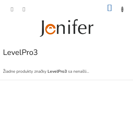
Prejsť
NÁKU
na
obsah
KOŠÍK
LevelPro3
Žiadne produkty značky
LevelPro3
sa nenašli...
Z
á
p
ä
t
i
e