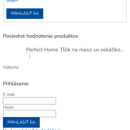
údajov
PRIHLÁSIŤ SA
Posledné hodnotenie produktov
Perfect Home Tĺčik na mäso so sekáčikom, 56893
|
Hodnotenie produktu je 5 z 5 hviezdičiek.
Výborný.
Prihlásenie
E-mail
Heslo
PRIHLÁSIŤ SA