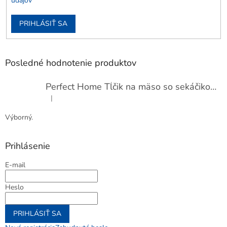
údajov
PRIHLÁSIŤ SA
Posledné hodnotenie produktov
Perfect Home Tĺčik na mäso so sekáčikom, 56893
|
Hodnotenie produktu je 5 z 5 hviezdičiek.
Výborný.
Prihlásenie
E-mail
Heslo
PRIHLÁSIŤ SA