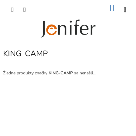
Prejsť
NÁKU
na
obsah
KOŠÍK
KING-CAMP
Žiadne produkty značky
KING-CAMP
sa nenašli...
Z
á
p
ä
t
i
e