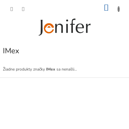
Prejsť
NÁKU
na
obsah
KOŠÍK
IMex
Žiadne produkty značky
IMex
sa nenašli...
Z
á
p
ä
t
i
e