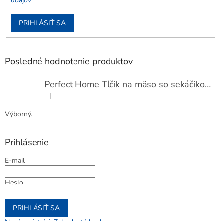
údajov
PRIHLÁSIŤ SA
Posledné hodnotenie produktov
Perfect Home Tĺčik na mäso so sekáčikom, 56893
|
Hodnotenie produktu je 5 z 5 hviezdičiek.
Výborný.
Prihlásenie
E-mail
Heslo
PRIHLÁSIŤ SA