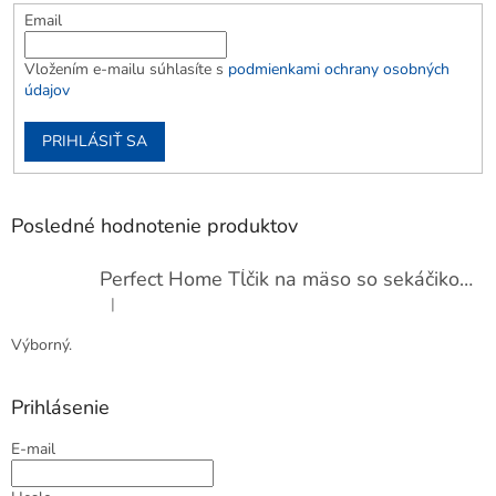
Email
Vložením e-mailu súhlasíte s
podmienkami ochrany osobných
údajov
PRIHLÁSIŤ SA
Posledné hodnotenie produktov
Perfect Home Tĺčik na mäso so sekáčikom, 56893
|
Hodnotenie produktu je 5 z 5 hviezdičiek.
Výborný.
Prihlásenie
E-mail