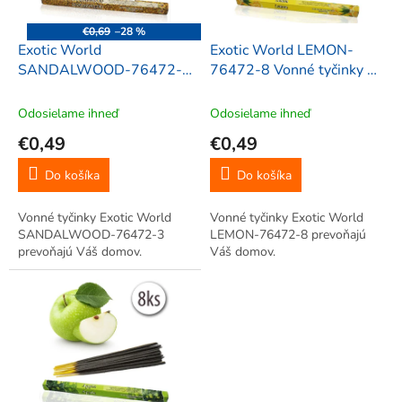
r
d
o
u
€0,69
–28 %
d
k
Exotic World
Exotic World LEMON-
u
t
SANDALWOOD-76472-3
76472-8 Vonné tyčinky 8
k
o
Vonné tyčinky 8 ks
ks
t
v
Odosielame ihneď
Odosielame ihneď
o
€0,49
€0,49
v
Do košíka
Do košíka
Vonné tyčinky Exotic World
Vonné tyčinky Exotic World
SANDALWOOD-76472-3
LEMON-76472-8 prevoňajú
prevoňajú Váš domov.
Váš domov.