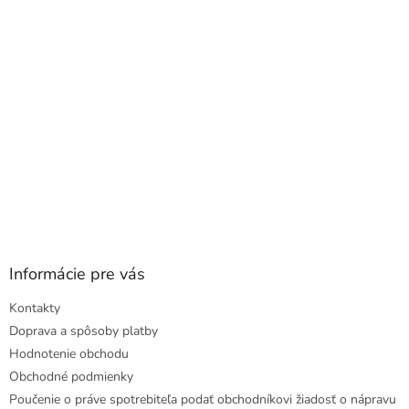
i
i
e
e
p
r
v
k
y
v
ý
p
i
s
u
Informácie pre vás
Kontakty
Doprava a spôsoby platby
Hodnotenie obchodu
Obchodné podmienky
Poučenie o práve spotrebiteľa podať obchodníkovi žiadosť o nápravu