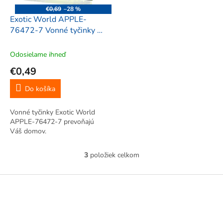
€0,69
–28 %
Exotic World APPLE-
76472-7 Vonné tyčinky 8
ks
Odosielame ihneď
€0,49
Do košíka
Vonné tyčinky Exotic World
APPLE-76472-7 prevoňajú
Váš domov.
3
položiek celkom
O
v
l
Z
á
á
d
p
a
ä
c
t