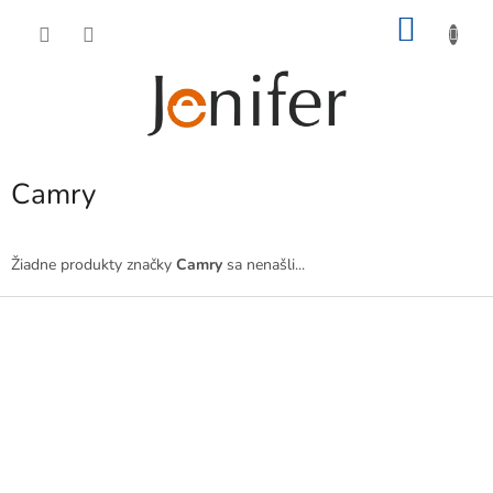
Prejsť
NÁKU
na
obsah
KOŠÍK
Camry
Žiadne produkty značky
Camry
sa nenašli...
Z
á
p
ä
t
i
e