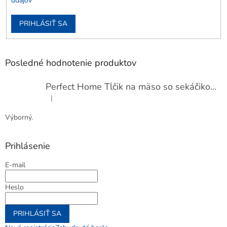
údajov
PRIHLÁSIŤ SA
Posledné hodnotenie produktov
Perfect Home Tĺčik na mäso so sekáčikom, 56893
|
Hodnotenie produktu je 5 z 5 hviezdičiek.
Výborný.
Prihlásenie
E-mail
Heslo
PRIHLÁSIŤ SA