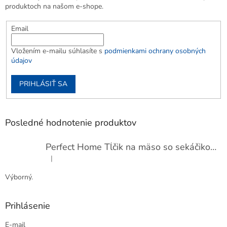
produktoch na našom e-shope.
Email
Vložením e-mailu súhlasíte s
podmienkami ochrany osobných
údajov
PRIHLÁSIŤ SA
Posledné hodnotenie produktov
Perfect Home Tĺčik na mäso so sekáčikom, 56893
|
Hodnotenie produktu je 5 z 5 hviezdičiek.
Výborný.
Prihlásenie
E-mail