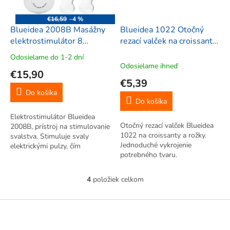
€16,59
–4 %
Blueidea 2008B Masážny
Blueidea 1022 Otočný
elektrostimulátor 8
rezací valček na croissanty
režimov
a rožky, 38x6,5cm
Odosielame do 1-2 dní
Priemerné
Odosielame ihneď
hodnotenie
€15,90
produktu
€5,39
je
Do košíka
5,0
Do košíka
z
Elektrostimulátor Blueidea
5
Otočný rezací valček Blueidea
2008B, prístroj na stimulovanie
hviezdičiek.
1022 na croissanty a rožky.
svalstva. Stimuluje svaly
Jednoduché vykrojenie
elektrickými pulzy, čím
potrebného tvaru.
dochádza k ich posilňovaniu.
Ergonomické úchytky. Odolný.
Elektrický stimulátor svalov
Šikovný.
využijete nielen k efektívnemu
4
položiek celkom
O
formovaniu postavy, ale aj...
v
l
Z
á
á
d
p