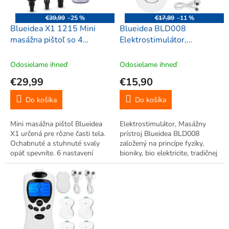
r
d
o
u
€39,99
–25 %
€17,89
–11 %
d
k
Blueidea X1 1215 Mini
Blueidea BLD008
u
t
masážna pištoľ so 4
Elektrostimulátor,
k
o
nástavcami, nabíjateľná,
Masážny prístroj
t
v
strieborná
Odosielame ihneď
Odosielame ihneď
o
€29,99
€15,90
v
Do košíka
Do košíka
Mini masážna pištoľ Blueidea
Elektrostimulátor, Masážny
X1 určená pre rôzne časti tela.
prístroj Blueidea BLD008
Ochabnuté a stuhnuté svaly
založený na princípe fyziky,
opäť spevníte. 6 nastavení
bioniky, bio elektricite, tradičnej
vibrácií.
čínskej medicíny a meridiánskej
teóre.