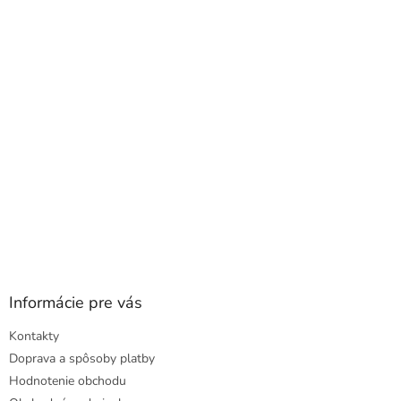
a
ä
c
t
i
i
e
e
p
r
v
k
y
v
ý
p
i
s
u
Informácie pre vás
Kontakty
Doprava a spôsoby platby
Hodnotenie obchodu