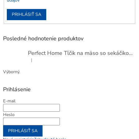
údajov
PRIHLÁSIŤ SA
Posledné hodnotenie produktov
Perfect Home Tĺčik na mäso so sekáčikom, 56893
|
Hodnotenie produktu je 5 z 5 hviezdičiek.
Výborný.
Prihlásenie
E-mail
Heslo
PRIHLÁSIŤ SA