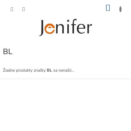
Prejsť
NÁKU
na
obsah
KOŠÍK
BL
Žiadne produkty značky
BL
sa nenašli...
Z
á
p
ä
t
i
e