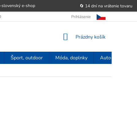
-slovenský e‑shop
🔄 14 dní na vrátenie tovaru
 OBCHODU
OBCHODNÉ PODMIENKY
Prihlásenie
POUČENIE O PRÁVE SP
NÁKUPNÝ
Prázdny košík
KOŠÍK
Šport, outdoor
Móda, doplnky
Auto-moto