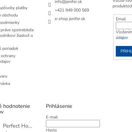
Vložte svo
info
@
jenifer.sk
produktoc
spôsoby platby
+421 949 000 569
e obchodu
e-shop jenifer.sk
Email
podmienky
práve spotrebiteľa
Vložením
odníkovi žiadosť o
údajov
 poriadok
PRIH
 ochrany
dajov
varu
návka
é hodnotenie
Prihlásenie
ov
E-mail
Perfect Home Tĺčik na mäso so sekáčikom, 56893
Heslo