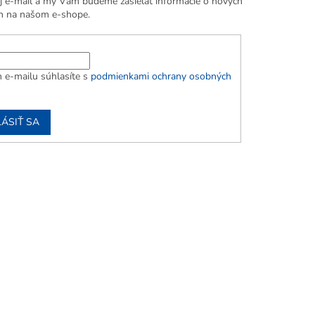
j e-mail a my Vám budeme zasielať informácie o nových
h na našom e-shope.
 e-mailu súhlasíte s
podmienkami ochrany osobných
LÁSIŤ SA