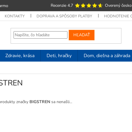
Recenzie 4.7
Overený česko
armo
KONTAKTY
DOPRAVA A SPÔSOBY PLATBY
HODNOTENIE
HĽADAŤ
Zdravie, krása
Deti, hračky
Dom, dieľna a záhrada
STREN
produkty značky
BIGSTREN
sa nenašli...