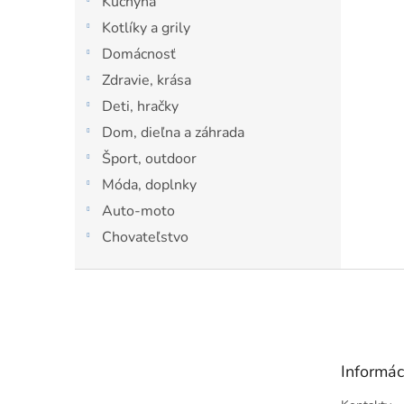
Kuchyňa
l
Kotlíky a grily
Domácnosť
Zdravie, krása
Deti, hračky
Dom, dieľna a záhrada
Šport, outdoor
Móda, doplnky
Auto-moto
Chovateľstvo
Z
á
p
ä
t
Informác
i
e