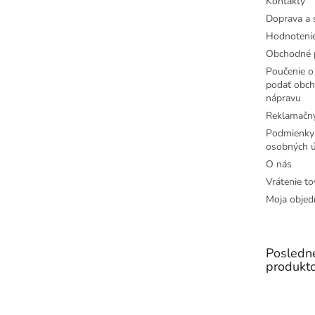
Kontakty
Doprava a 
Hodnoteni
Obchodné 
Poučenie o 
podať obch
nápravu
Reklamačný
Podmienky
osobných ú
O nás
Vrátenie to
Moja objed
Posledn
produkt