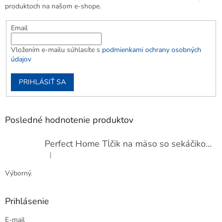
produktoch na našom e-shope.
Email
Vložením e-mailu súhlasíte s
podmienkami ochrany osobných
údajov
PRIHLÁSIŤ SA
Posledné hodnotenie produktov
Perfect Home Tĺčik na mäso so sekáčikom, 56893
|
Hodnotenie produktu je 5 z 5 hviezdičiek.
Výborný.
Prihlásenie
E-mail