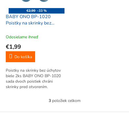
€2,99
–33 %
BABY ONO BP-1020
Poistky na skrinky bez
úchytov biele 2ks
Odosielame ihneď
€1,99
Do košíka
Poistky na skrinky bez úchytov
biele 2ks BABY ONO BP-1020
sada dvoch poistiek chráni
skrinky pred otvorením.
Vhodné pre skrinky bez
úchytiek. Lepiaca povrch
3
položiek celkom
O
umožňuje jednoduchú a rýchlu
v
montáž. Vyrobené z
l
Z
bezpečných a odolných...
á
á
d
p