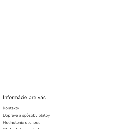
a
ä
c
t
i
i
e
e
p
r
v
k
y
v
ý
p
i
s
u
Informácie pre vás
Kontakty
Doprava a spôsoby platby
Hodnotenie obchodu