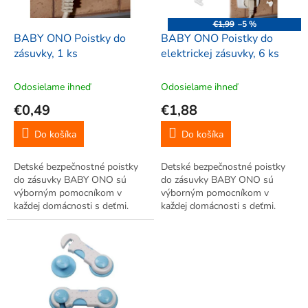
r
d
o
u
€1,99
–5 %
d
k
BABY ONO Poistky do
BABY ONO Poistky do
u
t
zásuvky, 1 ks
elektrickej zásuvky, 6 ks
k
o
t
v
Odosielame ihneď
Odosielame ihneď
o
€0,49
€1,88
v
Do košíka
Do košíka
Detské bezpečnostné poistky
Detské bezpečnostné poistky
do zásuvky BABY ONO sú
do zásuvky BABY ONO sú
výborným pomocníkom v
výborným pomocníkom v
každej domácnosti s deťmi.
každej domácnosti s deťmi.
Detskú bezpečnostnú poistku
Detskú bezpečnostnú poistku
vložíte do elektrickej zásuvky a
vložíte do elektrickej zásuvky a
zatlačíte, čím minimalizujete
zatlačíte, čím minimalizujete
riziko zasiahnutia elektrickým...
riziko zasiahnutia elektrickým...