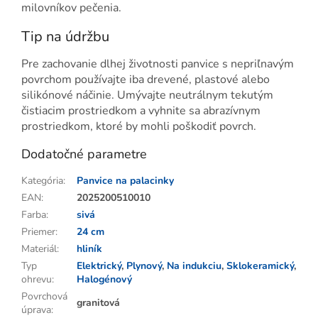
milovníkov pečenia.
Tip na údržbu
Pre zachovanie dlhej životnosti panvice s nepriľnavým
povrchom používajte iba drevené, plastové alebo
silikónové náčinie. Umývajte neutrálnym tekutým
čistiacim prostriedkom a vyhnite sa abrazívnym
prostriedkom, ktoré by mohli poškodiť povrch.
Dodatočné parametre
Kategória
:
Panvice na palacinky
EAN
:
2025200510010
Farba
:
sivá
Priemer
:
24 cm
Materiál
:
hliník
Typ
Elektrický
,
Plynový
,
Na indukciu
,
Sklokeramický
,
ohrevu
:
Halogénový
Povrchová
granitová
úprava
: