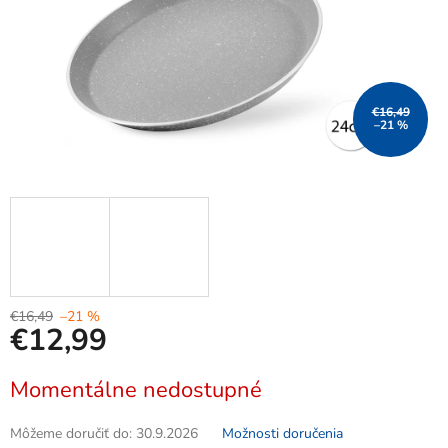
€16,49
–21 %
€16,49
–21 %
€12,99
Jednotková
Momentálne nedostupné
cena:
Môžeme doručiť do:
30.9.2026
Možnosti doručenia