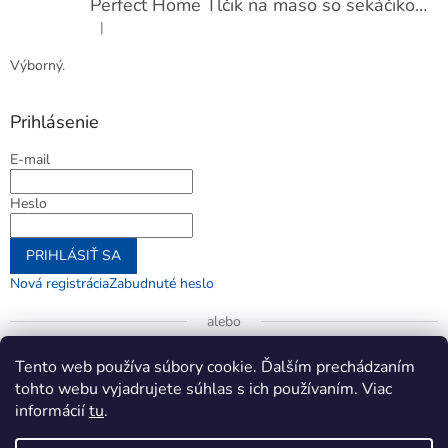
Perfect Home Tĺčik na mäso so sekáčikom, 56893
|
Hodnotenie produktu je 5 z 5 hviezdičiek.
Výborný.
Prihlásenie
E-mail
Heslo
PRIHLÁSIŤ SA
Nová registrácia
Zabudnuté heslo
alebo
Prihlásiť sa cez Google
Tento web používa súbory cookie. Ďalším prechádzaním
tohto webu vyjadrujete súhlas s ich používaním. Viac
informácií
tu
.
Vytvoril Shoptet