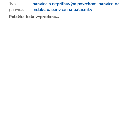
Typ
panvice s nepriľnavým povrchom
,
panvice na
panvice
:
indukciu
,
panvice na palacinky
Položka bola vypredaná…
Z
á
p
ä
t
i
e