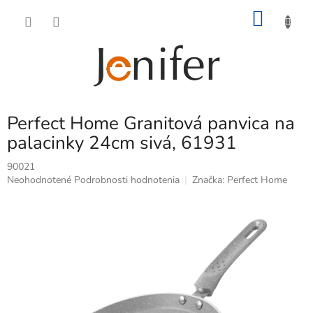
Prejsť
NÁKU
na
obsah
KOŠÍK
Perfect Home Granitová panvica na
palacinky 24cm sivá, 61931
90021
Priemerné
Neohodnotené
Podrobnosti hodnotenia
Značka:
Perfect Home
hodnotenie
produktu
je
0,0
z
5
hviezdičiek.