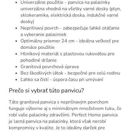
Univerzálne použitie - panvica na palacinky
univerzálna vhodná na všetky varné dosky (plyn,
sklokeramika, elektrická doska, indukčné varné
dosky)
Nepriľnavý povrch - zabezpečuje ľahké otáčanie
a vyberanie palaciniek
Optimálny priemer 24 cm - ideálna veľkosť pre
domáce použitie
Hliníkový materiál s plastovou rukoväťou pre
pohodlné držanie
Granitová povrchová úprava
Bez škodlivých látok - bezpečné pre celú rodinu
Ľahko sa čistí - úspora času pri umývaní
Prečo si vybrať túto panvicu?
Táto granitová panvica s nepriľnavým povrchom
funguje výborne aj s minimálnym množstvom tuku, čo
robí vaše palacinky zdravšími. Perfect Home panvica
je lacná panvica na palacinky, ktorá však nerobí
kompromisy v kvalite. Je to ideálny darček pre