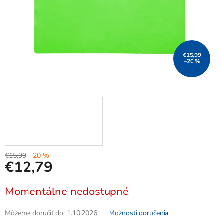
€15,99
–20 %
€15,99
–20 %
€12,79
Jednotková
Momentálne nedostupné
cena:
Môžeme doručiť do:
1.10.2026
Možnosti doručenia