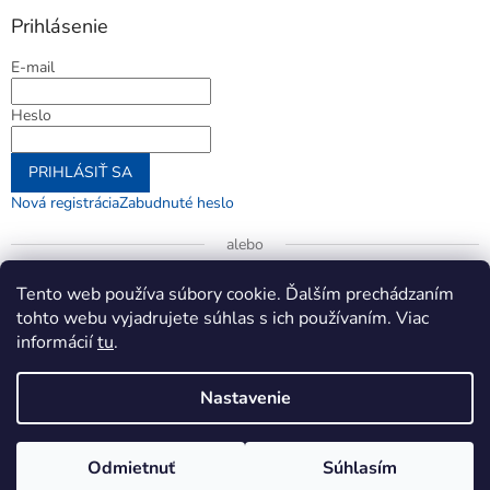
Prihlásenie
E-mail
Heslo
PRIHLÁSIŤ SA
Nová registrácia
Zabudnuté heslo
alebo
Prihlásiť sa cez Google
Tento web používa súbory cookie. Ďalším prechádzaním
tohto webu vyjadrujete súhlas s ich používaním. Viac
informácií
tu
.
Vytvoril Shoptet
Nastavenie
Copyright 2026
jenifer.sk
. Všetky práva vyhradené.
Upraviť
Odmietnuť
Súhlasím
nastavenie cookies