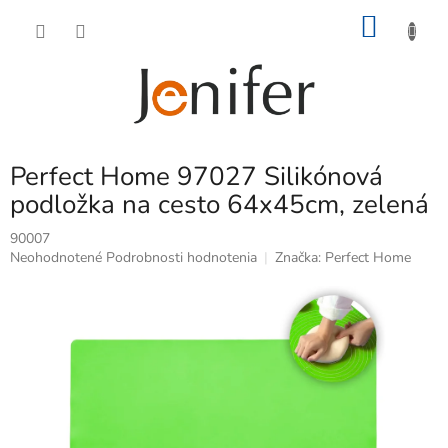
Prejsť
NÁKU
na
obsah
KOŠÍK
Perfect Home 97027 Silikónová
podložka na cesto 64x45cm, zelená
90007
Priemerné
Neohodnotené
Podrobnosti hodnotenia
Značka:
Perfect Home
hodnotenie
produktu
je
0,0
z
5
hviezdičiek.