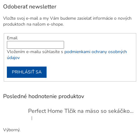
Odoberať newsletter
Vložte svoj e-mail a my Vám budeme zasielať informácie o nových
produktoch na našom e-shope.
Email
Vložením e-mailu súhlasíte s
podmienkami ochrany osobných
údajov
PRIHLÁSIŤ SA
Posledné hodnotenie produktov
Perfect Home Tĺčik na mäso so sekáčikom, 56893
|
Hodnotenie produktu je 5 z 5 hviezdičiek.
Výborný.