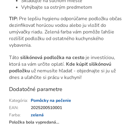
Skladujte na suchom mieste
Vyhýbajte sa ostrým predmetom
TIP:
Pre lepšiu hygienu odporúčame podložku občas
dezinfikovať horúcou vodou alebo ju vložiť do
umývačky riadu. Zelená farba vám pomôže ľahšie
rozlíšiť podložku od ostatného kuchynského
vybavenia.
Táto
silikónová podložka na cesto
je investíciou,
ktorá sa vám určite oplatí.
Kde kúpiť silikónovú
podložku
už nemusíte hľadať - objednajte si ju už
dnes a uľahčite si prácu v kuchyni!
Dodatočné parametre
Kategória
:
Pomôcky na pečenie
EAN
:
2025200510001
Farba
:
zelená
Položka bola vypredaná…