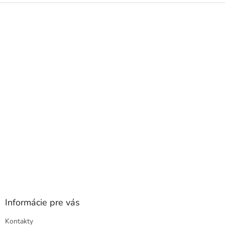
Z
á
p
ä
t
i
e
Informácie pre vás
Kontakty