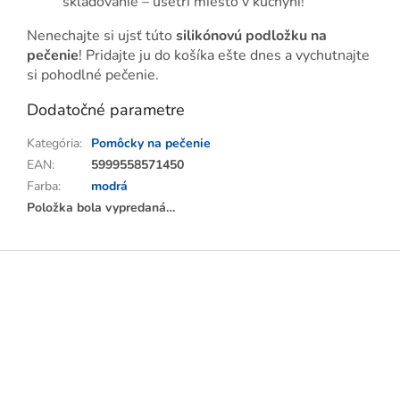
skladovanie – ušetrí miesto v kuchyni!
Nenechajte si ujsť túto
silikónovú podložku na
pečenie
! Pridajte ju do košíka ešte dnes a vychutnajte
si pohodlné pečenie.
Dodatočné parametre
Kategória
:
Pomôcky na pečenie
EAN
:
5999558571450
Farba
:
modrá
Položka bola vypredaná…
Z
á
p
ä
t
i
e