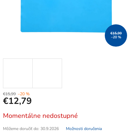
€15,99
–20 %
€15,99
–20 %
€12,79
Jednotková
Momentálne nedostupné
cena:
Môžeme doručiť do:
30.9.2026
Možnosti doručenia