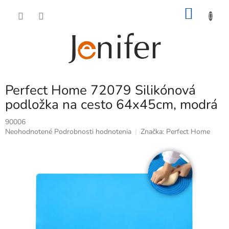
Prejsť
NÁKU
na
obsah
KOŠÍK
Perfect Home 72079 Silikónová
podložka na cesto 64x45cm, modrá
90006
Priemerné
Neohodnotené
Podrobnosti hodnotenia
Značka:
Perfect Home
hodnotenie
produktu
je
0,0
z
5
hviezdičiek.