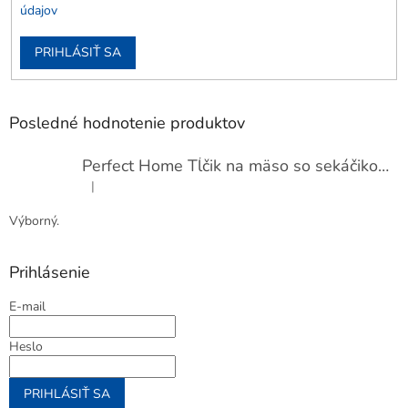
údajov
PRIHLÁSIŤ SA
Posledné hodnotenie produktov
Perfect Home Tĺčik na mäso so sekáčikom, 56893
|
Hodnotenie produktu je 5 z 5 hviezdičiek.
Výborný.
Prihlásenie
E-mail
Heslo
PRIHLÁSIŤ SA